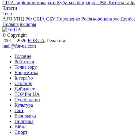
США вирішили покарати Кубу за співпрацю з РФ, Китаєм та І
Читати
Теги
АТО
УПЦ
РФ
США
СБУ
Порошенко
Росія
коронавирус
Донба
Польша
выборы
© Copyright
2001—2026
FORUA
. Редакція:
mail@for-ua.com
Головне
Рейтинги
Точка зору
Енергетика
Інтерв’ю
Столиця
Дайджест
TOP For UA
Суспiльство
Культура
Світ
Економіка
Політика
Війна
Спорт