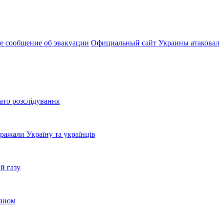
е сообщение об эвакуации
Официальный сайт Украины атакова
ато розслідування
бражали Україну та українців
й газу
раном