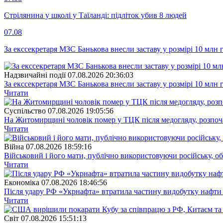
Стрілянина у школі у Таїланді: підліток убив 8 людей
07.08
За екссекретаря МЗС Банькова внесли заставу у розмірі 10 млн 
Надзвичайні події
07.08.2026 20:36:03
За екссекретаря МЗС Банькова внесли заставу у розмірі 10 млн 
Читати
Суспiльство
07.08.2026 19:05:56
На Житомирщині чоловік помер у ТЦК після медогляду, розпоч
Читати
Війна
07.08.2026 18:59:16
Військовий і його мати, публічно використовуючи російську, о
Читати
Економіка
07.08.2026 18:46:56
Після удару РФ «Укрнафта» втратила частину видобутку нафти 
Читати
Свiт
07.08.2026 15:51:13