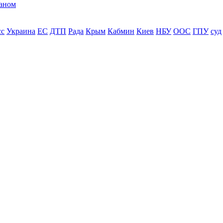
раном
сс
Украина
ЕС
ДТП
Рада
Крым
Кабмин
Киев
НБУ
ООС
ГПУ
суд