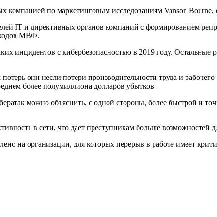
ых компанией по маркетинговым исследованиям Vanson Bourne,
елей IT и директивных органов компаний с формированием репр
оходов МВФ.
их инцидентов с кибербезопасностью в 2019 году. Остальные р
 потерь они несли потери производительности труда и рабочего
среднем более полумиллиона долларов убытков.
ератак можно объяснить, с одной стороны, более быстрой и точн
тивность в сети, что дает преступникам больше возможностей д
лено на организации, для которых перерыв в работе имеет крит