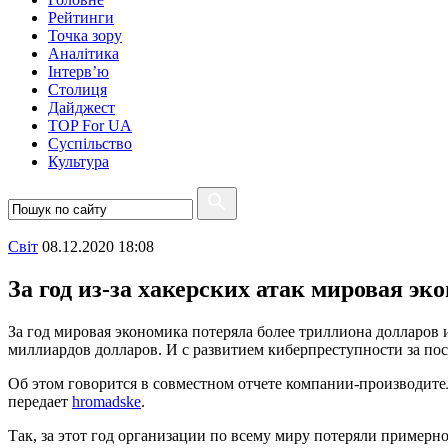
Рейтинги
Точка зору
Аналітика
Інтерв’ю
Столиця
Дайджест
TOP For UA
Суспiльство
Культура
Свiт
08.12.2020 18:08
За год из-за хакерских атак мировая эк
За год мировая экономика потеряла более триллиона долларов и
миллиардов долларов. И с развитием киберпреступности за пос
Об этом говорится в совместном отчете компании-производит
передает
hromadske
.
Так, за этот год организации по всему миру потеряли примерн