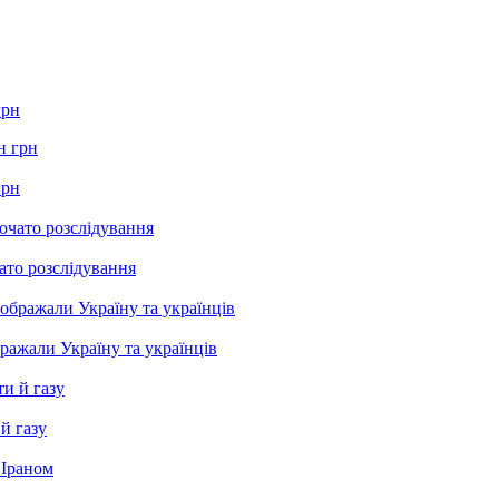
грн
грн
ато розслідування
бражали Україну та українців
й газу