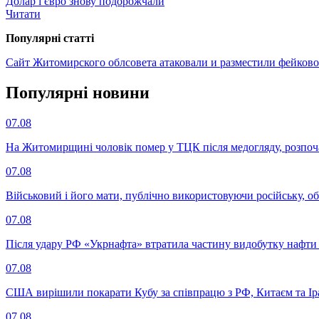
Долар і євро знову подорожчали
Читати
Популярнi статтi
Сайт Житомирского облсовета атаковали и разместили фейково
Популярнi новини
07.08
На Житомирщині чоловік помер у ТЦК після медогляду, розпоч
07.08
Військовий і його мати, публічно використовуючи російську, о
07.08
Після удару РФ «Укрнафта» втратила частину видобутку нафти 
07.08
США вирішили покарати Кубу за співпрацю з РФ, Китаєм та І
07.08