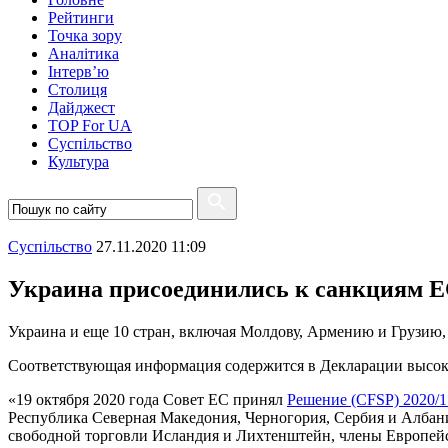
Рейтинги
Точка зору
Аналітика
Інтерв’ю
Столиця
Дайджест
TOP For UA
Суспiльство
Культура
Суспiльство
27.11.2020 11:09
Украина присоединились к санкциям 
Украина и еще 10 стран, включая Молдову, Армению и Грузию,
Соответствующая информация содержится в Декларации высок
«19 октября 2020 года Совет ЕС принял
Решение (CFSP) 2020/1
Республика Северная Македония, Черногория, Сербия и Албани
свободной торговли Исландия и Лихтенштейн, члены Европейск