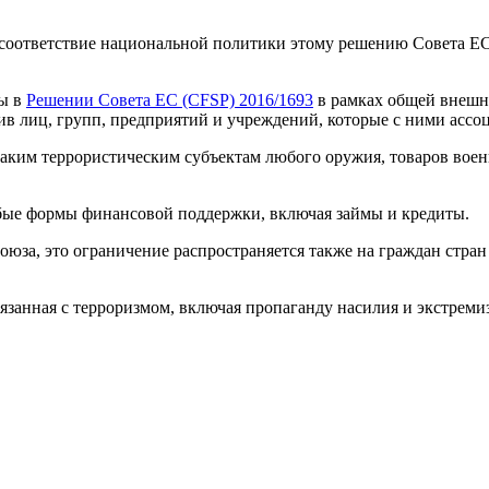
 соответствие национальной политики этому решению Совета ЕС
ны в
Решении Совета ЕС (CFSP) 2016/1693
в рамках общей внешн
в лиц, групп, предприятий и учреждений, которые с ними ассо
аким террористическим субъектам любого оружия, товаров воен
ые формы финансовой поддержки, включая займы и кредиты.
оюза, это ограничение распространяется также на граждан стра
вязанная с терроризмом, включая пропаганду насилия и экстремиз