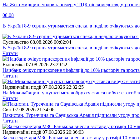
На Житомирщині чоловік помер у ТЦК після медогляду, розпоч
08.08
В Україні 8-9 серпня утримається спека, в неділю очікуються до
Суспiльство
08.08.2026 00:02:04
В Україні 8-9 серпня утримається спека, в неділю очікуються до
Читати
Економіка
07.08.2026 23:29:52
Нацбанк очікує прискорення інфляції до 10% цьогоріч та зрост
Читати
Надзвичайні події
07.08.2026 22:32:25
На Миколаївщині у пункті металобрухту стався вибух: є загибл
Читати
Свiт
07.08.2026 21:34:06
Пакистан, Туреччина та Саудівська Аравія підписали угоду пр
Читати
Надзвичайні події
07.08.2026 20:36:03
За екссекретаря МЗС Банькова внесли заставу у розмірі 10 млн 