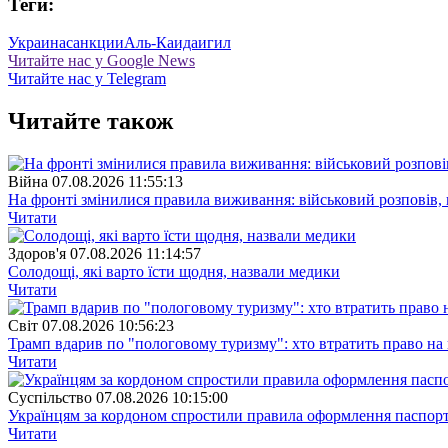
Теги:
Украина
санкции
Аль-Каида
игил
Читайте нас у Google News
Читайте нас у Telegram
Читайте також
Війна
07.08.2026 11:55:13
На фронті змінилися правила виживання: військовий розповів, щ
Читати
Здоров'я
07.08.2026 11:14:57
Солодощі, які варто їсти щодня, назвали медики
Читати
Свiт
07.08.2026 10:56:23
Трамп вдарив по "пологовому туризму": хто втратить право н
Читати
Суспiльство
07.08.2026 10:15:00
Українцям за кордоном спростили правила оформлення паспорт
Читати