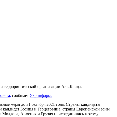
 и террористической организации Аль-Каида.
овета,
сообщает
Укринформ.
ьные меры до 31 октября 2021 года. Страны-кандидаты
й кандидат Босния и Герцеговина, страны Европейской зоны
а Молдова, Армения и Грузия присоединились к этому