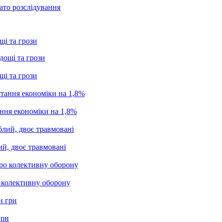
ато розслідування
щі та грози
щі та грози
ання економіки на 1,8%
ий, двоє травмовані
о колективну оборону
грн