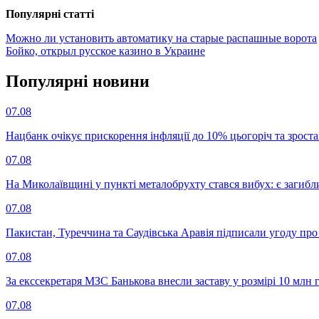
Популярнi статтi
Можно ли установить автоматику на старые распашные ворота
Бойко, открыл русское казино в Украине
Популярнi новини
07.08
Нацбанк очікує прискорення інфляції до 10% цьогоріч та зрост
07.08
На Миколаївщині у пункті металобрухту стався вибух: є загибл
07.08
Пакистан, Туреччина та Саудівська Аравія підписали угоду пр
07.08
За екссекретаря МЗС Банькова внесли заставу у розмірі 10 млн 
07.08