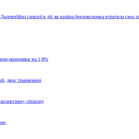
Далекобійні санкції в дії: як країна-бензоколонка втратила своє
ання економіки на 1,8%
ий, двоє травмовані
о колективну оборону
грн