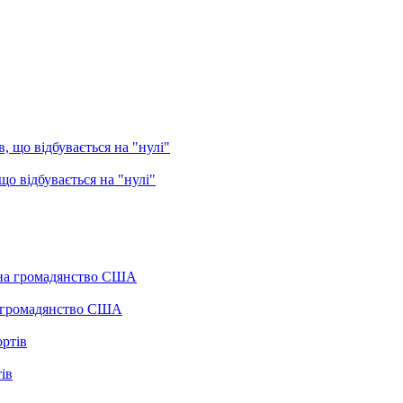
о відбувається на "нулі"
а громадянство США
ів