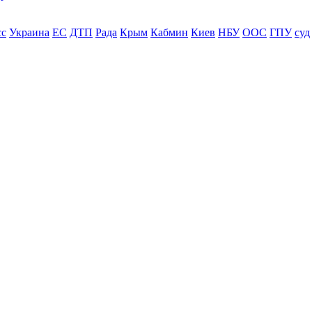
сс
Украина
ЕС
ДТП
Рада
Крым
Кабмин
Киев
НБУ
ООС
ГПУ
суд