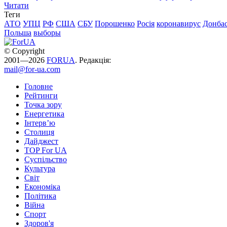
Читати
Теги
АТО
УПЦ
РФ
США
СБУ
Порошенко
Росія
коронавирус
Донба
Польша
выборы
© Copyright
2001—2026
FORUA
. Редакція:
mail@for-ua.com
Головне
Рейтинги
Точка зору
Енергетика
Інтерв’ю
Столиця
Дайджест
TOP For UA
Суспiльство
Культура
Світ
Економіка
Політика
Війна
Спорт
Здоров'я