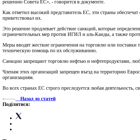
решению Совета ЕС», - говорится в документе.
Как отметил высокий представитель ЕС, эти страны обеспечат
приветствовал их.
Это решение продлевает действие санкций, которые определе
ограничительных мер против ИГИЛ и аль-Каиды, а также проти
Меры вводят жесткие ограничения на торговлю или поставки т
техническую помощь по их обслуживанию.
Санкции запрещают торговлю нефтью и нефтепродуктами, люб
Членам этих организаций запрещен въезд на территорию Еврос
организациям.
Во всех странах ЕС строго преследуется любая деятельность, с
Назад до статей
Поділитися: