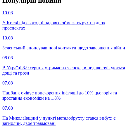
Популярнi новини
10.08
У Києві від сьогодні надовго обмежать рух на двох
проспектах
10.08
Зеленський анонсував нові контакти щодо завершення війни
08.08
В Україні 8-9 серпня утримається спека, в неділю очікуються
дощі та грози
07.08
Нацбанк очікує прискорення інфляції до 10% цьогоріч та
зростання економіки на 1,8%
07.08
На Миколаївщині у пункті металобрухту стався вибух: є
загиблий, двоє травмовані