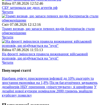
Війна
07.08.2026 12:52:46
СБУ затримала ще двох агентів рф
Читати
Свiт
07.08.2026 12:12:16
Трамп визнав, що запаси певних видів боєприпасів стали
обмеженішими
Читати
Війна
07.08.2026 11:55:13
На фронті змінилися правила виживання: військовий
розповів, що відбувається на "нулі"
Читати
Популярнi статтi
Нацбанк очікує прискорення інфляції до 10% цьогоріч та
зростання економіки на 1,8%
Після багаторічних зауважень
дизайнерів НБУ припинив «піратствувати» зі шрифтами
У
дизайні нової купюри номіналом 2000 гривень знайшли
курйозну помилку