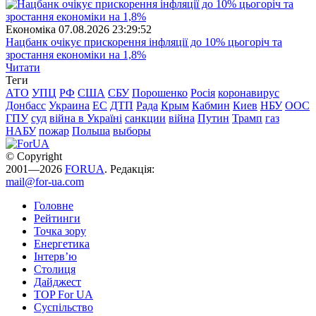
Економіка
07.08.2026 23:29:52
Нацбанк очікує прискорення інфляції до 10% цьогоріч та
зростання економіки на 1,8%
Читати
Теги
АТО
УПЦ
РФ
США
СБУ
Порошенко
Росія
коронавирус
Донбасс
Украина
ЕС
ДТП
Рада
Крым
Кабмин
Киев
НБУ
ООС
ГПУ
суд
війна в Україні
санкции
війна
Путин
Трамп
газ
НАБУ
пожар
Польша
выборы
© Copyright
2001—2026
FORUA
. Редакція:
mail@for-ua.com
Головне
Рейтинги
Точка зору
Енергетика
Інтерв’ю
Столиця
Дайджест
TOP For UA
Суспiльство