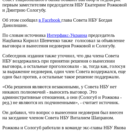
первым заместителям председателя НБУ Екатерине Рожковой
и Дмитрию Сологубу.
Об этом сообщил
в Facebook
глава Совета НБУ Богдан
Данилишин.
По словам источника
Интерфакс-Украина
председатель
Нацбанка Кирилл Шевченко также голосовал за объявление
выговора и вынесения недоверия Рожковой и Сологубу.
Собеседник издания также уточнил, что два члена Совета
НБУ воздержались при принятии решения о вынесении
выговора, а остальные проголосовали - за, тогда как, голосуя
за выражение недоверия, один член Совета воздержался, еще
один был против, а остальные такое решение поддержали.
«Оба решения являются незаконными, у Совета НБУ нет
никаких полномочий - выносить выговор. Это
административные отношения, а они (Сологуб и Рожкова -
ред.) не являются их подчиненными», - считает источник.
Он добавил, что вопрос о вынесении недоверия был внесен
на заседание членом Совета НБУ Виталием Шапраном.
Рожкова и Сологуб работали в команде экс-главы НБУ Якова