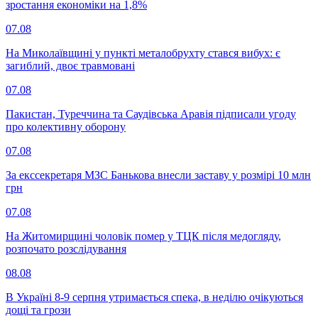
зростання економіки на 1,8%
07.08
На Миколаївщині у пункті металобрухту стався вибух: є
загиблий, двоє травмовані
07.08
Пакистан, Туреччина та Саудівська Аравія підписали угоду
про колективну оборону
07.08
За екссекретаря МЗС Банькова внесли заставу у розмірі 10 млн
грн
07.08
На Житомирщині чоловік помер у ТЦК після медогляду,
розпочато розслідування
08.08
В Україні 8-9 серпня утримається спека, в неділю очікуються
дощі та грози