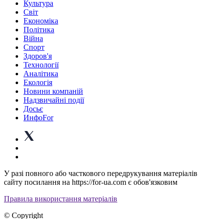
Культура
Світ
Економіка
Політика
Війна
Спорт
Здоров'я
Технології
Аналітика
Екологія
Новини компаній
Надзвичайні події
Досьє
ИнфоFor
У разі повного або часткового передрукування матеріалів
сайту посилання на https://for-ua.com є обов'язковим
Правила використання матеріалів
© Copyright