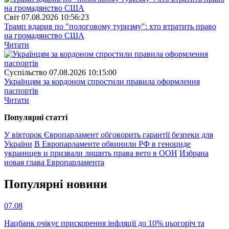
Свiт
07.08.2026 10:56:23
Трамп вдарив по "пологовому туризму": хто втратить право
на громадянство США
Читати
Суспiльство
07.08.2026 10:15:00
Українцям за кордоном спростили правила оформлення
паспортів
Читати
Популярнi статтi
У вівторок Європарламент обговорить гарантії безпеки для
України
В Европарламенте обвинили РФ в геноциде
украинцев и призвали лишить права вето в ООН
Избрана
новая глава Европарламента
Популярнi новини
07.08
Нацбанк очікує прискорення інфляції до 10% цьогоріч та