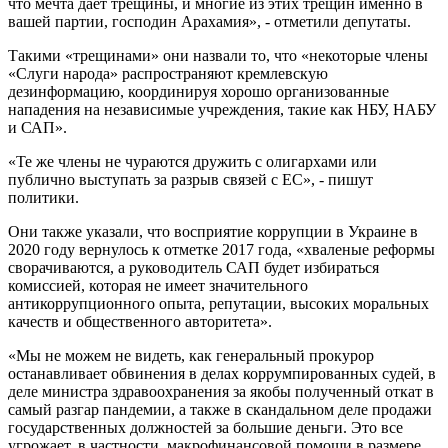
что мечта дает трещины, и многие из этих трещин именно в
вашей партии, господин Арахамия», - отметили депутаты.
Такими «трещинами» они назвали то, что «некоторые члены
«Слуги народа» распространяют кремлевскую
дезинформацию, координируя хорошо организованные
нападения на независимые учреждения, такие как НБУ, НАБУ
и САП».
«Те же члены не чураются дружить с олигархами или
публично выступать за разрыв связей с ЕС», - пишут
политики.
Они также указали, что восприятие коррупции в Украине в
2020 году вернулось к отметке 2017 года, «хваленые реформы
сворачиваются, а руководитель САП будет избираться
комиссией, которая не имеет значительного
антикоррупционного опыта, репутации, высоких моральных
качеств и общественного авторитета».
«Мы не можем не видеть, как генеральный прокурор
останавливает обвинения в делах коррумпированных судей, в
деле министра здравоохранения за якобы полученный откат в
самый разгар пандемии, а также в скандальном деле продажи
государственных должностей за большие деньги. Это все
угрожает, в частности, макрофинансовой помощи в размере