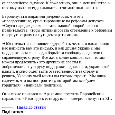
ее европейское будущее. К сожалению, они в меньшинстве, и
поэтому их не всегда слышат», - считают подписанты.
Евродепутаты выразили уверенность, что эти
«прогрессивные, ориентированные на реформы депутаты
«Слуги народа» должны стать главной опорой вашего
правительства, чтобы активизировать стремление к реформам
и вернуть страну на путь демократизации».
«Обязательства настоящего друга быть честным вдохновило
нас написать вам это письмо, и как друзья Украины мы
поддерживаем ее народ в борьбе за свободную, единую и
справедливую страну. Все же, в конце концов, все, что мы
можем предложить - это дружеские советы и
доброжелательную руку поддержки; однако вам, украинской
власти, нужно будет взять ответственность за страну и
решить, Украину чьей мечты вы готовы строить. Мы лишь
надеемся, что вы построите ту, которой мы все будем
гордиться», - написали политики.
Они также пригласили Арахамию посетить Европейский
парламент. «У вас здесь есть друзья», - заверили депутаты ЕП.
Назад до статей
Поділитися: