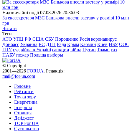
Надзвичайні події
07.08.2026 20:36:03
За екссекретаря МЗС Банькова внесли заставу у розмірі 10 млн
грн
Читати
Теги
АТО
УПЦ
РФ
США
СБУ
Порошенко
Росія
коронавирус
Донбасс
Украина
ЕС
ДТП
Рада
Крым
Кабмин
Киев
НБУ
ООС
ГПУ
суд
війна в Україні
санкции
війна
Путин
Трамп
газ
НАБУ
пожар
Польша
выборы
© Copyright
2001—2026
FORUA
. Редакція:
mail@for-ua.com
Головне
Рейтинги
Точка зору
Енергетика
Інтерв’ю
Столиця
Дайджест
TOP For UA
Суспiльство