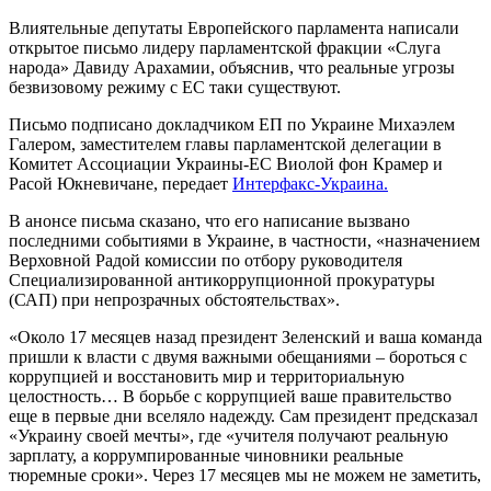
Влиятельные депутаты Европейского парламента написали
открытое письмо лидеру парламентской фракции «Слуга
народа» Давиду Арахамии, объяснив, что реальные угрозы
безвизовому режиму с ЕС таки существуют.
Письмо подписано докладчиком ЕП по Украине Михаэлем
Галером, заместителем главы парламентской делегации в
Комитет Ассоциации Украины-ЕС Виолой фон Крамер и
Расой Юкневичане, передает
Интерфакс-Украина.
В анонсе письма сказано, что его написание вызвано
последними событиями в Украине, в частности, «назначением
Верховной Радой комиссии по отбору руководителя
Специализированной антикоррупционной прокуратуры
(САП) при непрозрачных обстоятельствах».
«Около 17 месяцев назад президент Зеленский и ваша команда
пришли к власти с двумя важными обещаниями – бороться с
коррупцией и восстановить мир и территориальную
целостность… В борьбе с коррупцией ваше правительство
еще в первые дни вселяло надежду. Сам президент предсказал
«Украину своей мечты», где «учителя получают реальную
зарплату, а коррумпированные чиновники реальные
тюремные сроки». Через 17 месяцев мы не можем не заметить,