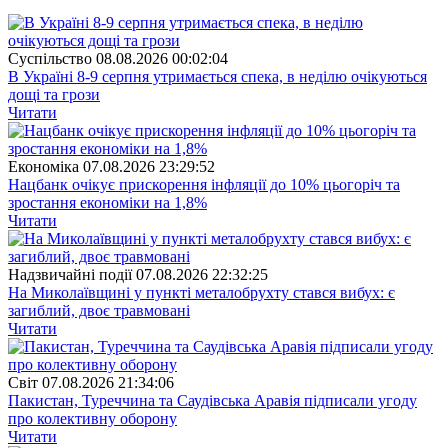
Суспiльство
08.08.2026 00:02:04
В Україні 8-9 серпня утримається спека, в неділю очікуються
дощі та грози
Читати
Економіка
07.08.2026 23:29:52
Нацбанк очікує прискорення інфляції до 10% цьогоріч та
зростання економіки на 1,8%
Читати
Надзвичайні події
07.08.2026 22:32:25
На Миколаївщині у пункті металобрухту стався вибух: є
загиблий, двоє травмовані
Читати
Свiт
07.08.2026 21:34:06
Пакистан, Туреччина та Саудівська Аравія підписали угоду
про колективну оборону
Читати