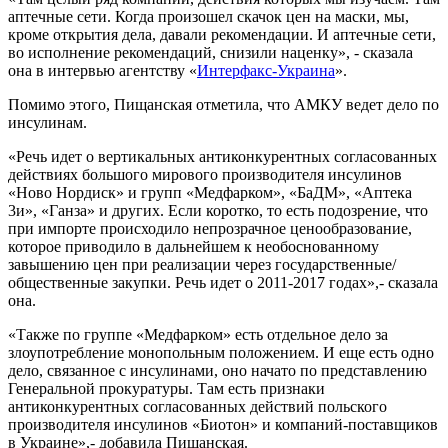
аптечные сети. Когда произошел скачок цен на маски, мы,
кроме открытия дела, давали рекомендации. И аптечные сети,
во исполнение рекомендаций, снизили наценку», - сказала
она в интервью агентству «
Интерфакс-Украина
».
Помимо этого, Пищанская отметила, что АМКУ ведет дело по
инсулинам.
«Речь идет о вертикальных антиконкурентных согласованных
действиях большого мирового производителя инсулинов
«Ново Нордиск» и групп «Медфарком», «БаДМ», «Аптека
3и», «Ганза» и других. Если коротко, то есть подозрение, что
при импорте происходило непрозрачное ценообразование,
которое приводило в дальнейшем к необоснованному
завышению цен при реализации через государственные/
общественные закупки. Речь идет о 2011-2017 годах»,- сказала
она.
«Также по группе «Медфарком» есть отдельное дело за
злоупотребление монопольным положением. И еще есть одно
дело, связанное с инсулинами, оно начато по представлению
Генеральной прокуратуры. Там есть признаки
антиконкурентных согласованных действий польского
производителя инсулинов «Биотон» и компаний-поставщиков
в Украине»,- добавила Пищанская.