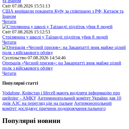
Свiт
07.08.2026 15:51:13
США вирішили покарати Кубу за співпрацю з РФ, Китаєм та
Іраном
Читати
Свiт
07.08.2026 15:12:53
Стрілянина у школі у Таїланді: підліток убив 8 людей
Читати
Суспiльство
07.08.2026 14:54:46
Операція «Чесний призов»: на Закарпатті зник майже цілий
полк з військового обліку
Читати
Популярнi статтi
Vodafone, Київстар і lifecell мають виділяти інформацію про
шейпінг - АМКУ
Антимонопольний комітет України дав 10
днів АЗС на перегляд цін на пальне
Антимонопольний
комітет досліджує причини подорожчання пального
Популярнi новини