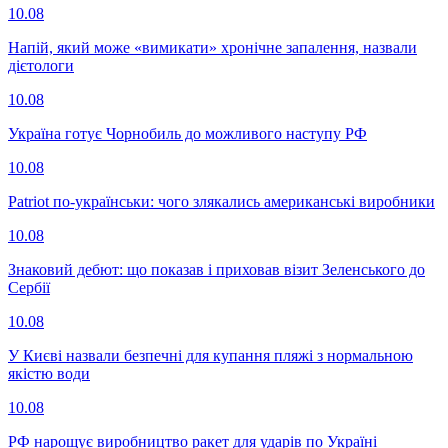
10.08
Напій, який може «вимикати» хронічне запалення, назвали
дієтологи
10.08
Україна готує Чорнобиль до можливого наступу РФ
10.08
Patriot по-українськи: чого злякались американські виробники
10.08
Знаковий дебют: що показав і приховав візит Зеленського до
Сербії
10.08
У Києві назвали безпечні для купання пляжі з нормальною
якістю води
10.08
РФ нарощує виробництво ракет для ударів по Україні