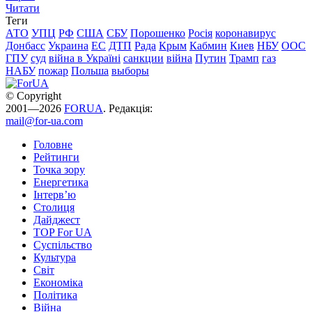
Читати
Теги
АТО
УПЦ
РФ
США
СБУ
Порошенко
Росія
коронавирус
Донбасс
Украина
ЕС
ДТП
Рада
Крым
Кабмин
Киев
НБУ
ООС
ГПУ
суд
війна в Україні
санкции
війна
Путин
Трамп
газ
НАБУ
пожар
Польша
выборы
© Copyright
2001—2026
FORUA
. Редакція:
mail@for-ua.com
Головне
Рейтинги
Точка зору
Енергетика
Інтерв’ю
Столиця
Дайджест
TOP For UA
Суспiльство
Культура
Світ
Економіка
Політика
Війна