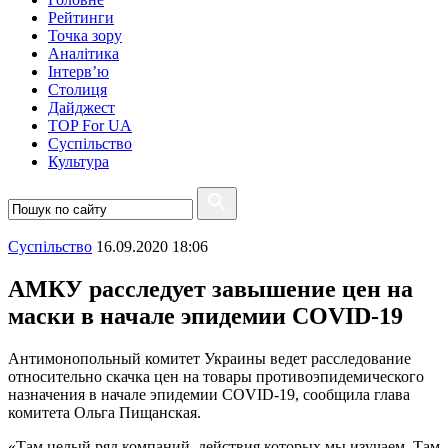
Рейтинги
Точка зору
Аналітика
Інтерв’ю
Столиця
Дайджест
TOP For UA
Суспiльство
Культура
Суспiльство
16.09.2020 18:06
АМКУ расследует завышение цен на
маски в начале эпидемии COVID-19
Антимонопольный комитет Украины ведет расследование
относительно скачка цен на товары противоэпидемического
назначения в начале эпидемии COVID-19, сообщила глава
комитета Ольга Пищанская.
«Там целый ряд компаний, действия которых мы изучаем. Там