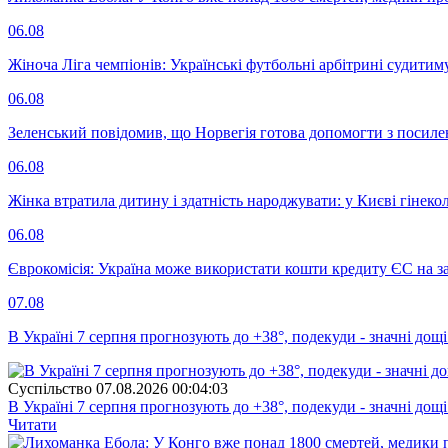
06.08
Жіноча Ліга чемпіонів: Українські футбольні арбітрині судитим
06.08
Зеленський повідомив, що Норвегія готова допомогти з посил
06.08
Жінка втратила дитину і здатність народжувати: у Києві гінеко
06.08
Єврокомісія: Україна може використати кошти кредиту ЄС на за
07.08
В Україні 7 серпня прогнозують до +38°, подекуди - значні дощі
Суспiльство
07.08.2026 00:04:03
В Україні 7 серпня прогнозують до +38°, подекуди - значні дощі
Читати