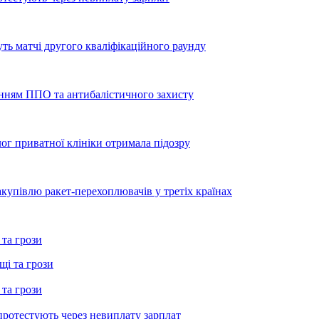
уть матчі другого кваліфікаційного раунду
енням ППО та антибалістичного захисту
лог приватної клініки отримала підозру
купівлю ракет-перехоплювачів у третіх країнах
 та грози
 та грози