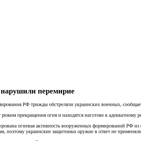
 нарушили перемирие
рмирования РФ трижды обстреляли украинских военных, сообща
режим прекращения огня и находятся наготове к адекватному 
сирована огневая активность вооруженных формирований РФ из 
, поэтому украинские защитники оружие в ответ не применяли