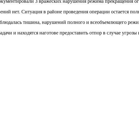
окументировали 3 вражеских нарушения режима прекращения ог
нений нет. Ситуация в районе проведения операции остается п
а наблюдалась тишина, нарушений полного и всеобъемлющего реж
чи и находятся наготове предоставить отпор в случае угрозы 