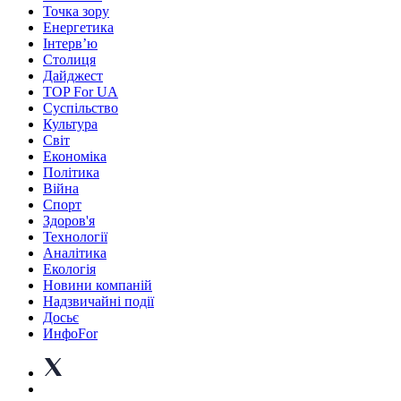
Точка зору
Енергетика
Інтерв’ю
Столиця
Дайджест
TOP For UA
Суспiльство
Культура
Світ
Економіка
Політика
Війна
Спорт
Здоров'я
Технології
Аналітика
Екологія
Новини компаній
Надзвичайні події
Досьє
ИнфоFor