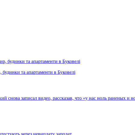
, будинки та апартаменти в Буковелі
кий снова записал видео, рассказав, что «у нас ноль раненых и 
тестують через невиплату зарплат