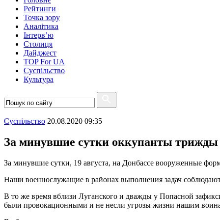
Рейтинги
Точка зору
Аналітика
Інтерв’ю
Столиця
Дайджест
TOP For UA
Суспiльство
Культура
Суспiльство
20.08.2020 09:35
За минувшие сутки оккупанты трижды
За минувшие сутки, 19 августа, на Донбассе вооруженные фо
Наши военнослужащие в районах выполнения задач соблюдают 
В то же время вблизи Луганского и дважды у Попасной зафик
были провокационными и не несли угрозы жизни нашим воинам