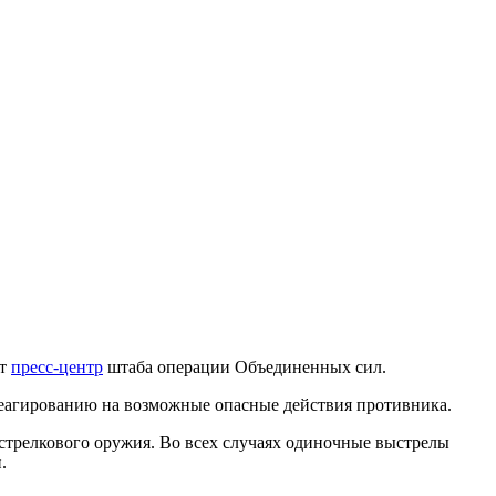
ет
пресс-центр
штаба операции Объединенных сил.
реагированию на возможные опасные действия противника.
стрелкового оружия. Во всех случаях одиночные выстрелы
.