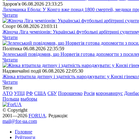
Здоров'я
06.08.2026 23:33:25
Лихоманка Ебола: У Конго вже понад 1800 смертей, медики про
Читати
Спорт
06.08.2026 23:03:11
Жіноча Ліга чемпіонів: Українські футбольні арбітрині судитим
Читати
Полiтика
06.08.2026 22:35:59
Зеленський повідомив, що Норвегія готова допомогти з посил
Читати
Надзвичайні події
06.08.2026 22:05:30
Жінка втратила дитину і здатність народжувати: у Києві гінеко
Читати
Теги
АТО
УПЦ
РФ
США
СБУ
Порошенко
Росія
коронавирус
Донба
Польша
выборы
© Copyright
2001—2026
FORUA
. Редакція:
mail@for-ua.com
Головне
Рейтинги