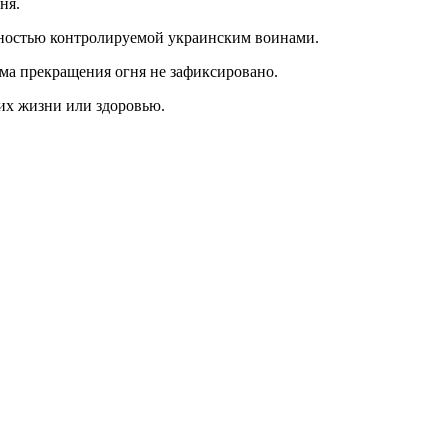
ня.
олностью контролируемой украинским воинами.
има прекращения огня не зафиксировано.
их жизни или здоровью.