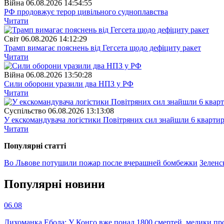
Війна
06.08.2026 14:54:55
РФ продовжує терор цивільного судноплавства
Читати
Свiт
06.08.2026 14:12:29
Трамп вимагає пояснень від Гегсета щодо дефіциту ракет
Читати
Війна
06.08.2026 13:50:28
Сили оборони уразили два НПЗ у РФ
Читати
Суспiльство
06.08.2026 13:13:08
У екскомандувача логістики Повітряних сил знайшли 6 квартир
Читати
Популярнi статтi
Во Львове потушили пожар после вчерашней бомбежки
Зеленс
Популярнi новини
06.08
Лихоманка Ебола: У Конго вже понад 1800 смертей, медики про