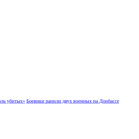
ноль убитых»
Боевики ранили двух военных на Донбассе