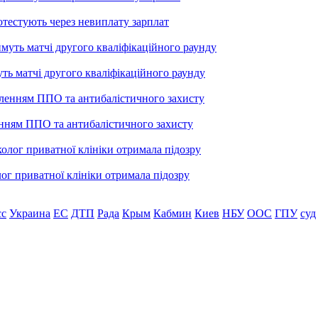
тестують через невиплату зарплат
уть матчі другого кваліфікаційного раунду
енням ППО та антибалістичного захисту
лог приватної клініки отримала підозру
сс
Украина
ЕС
ДТП
Рада
Крым
Кабмин
Киев
НБУ
ООС
ГПУ
суд