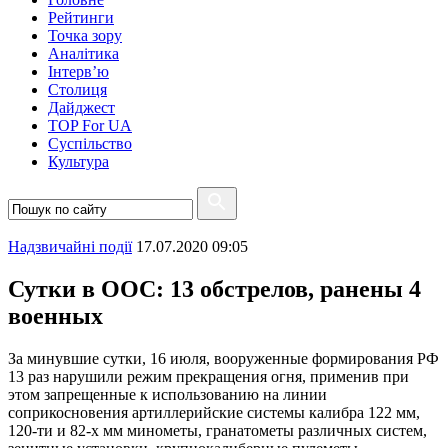
Рейтинги
Точка зору
Аналітика
Інтерв’ю
Столиця
Дайджест
TOP For UA
Суспiльство
Культура
Надзвичайні події
17.07.2020 09:05
Сутки в ООС: 13 обстрелов, ранены 4
военных
За минувшие сутки, 16 июля, вооруженные формирования РФ
13 раз нарушили режим прекращения огня, применив при
этом запрещенные к использованию на линии
соприкосновения артиллерийские системы калибра 122 мм,
120-ти и 82-х мм минометы, гранатометы различных систем,