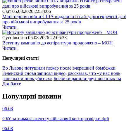
Свiт
05.08.2026 22:34:06
Міністерство війни США видалило із сайту розсекречені дані
про військові випробування за 25 років
Читати
Суспiльство
05.08.2026 22:05:33
Вступну кампанію до аспірантури продовжено – МОН
Читати
Популярнi статтi
Во Львове потушили пожар после вчерашней бомбежки
Зеленский снова записал видео, рассказав, что «у нас ноль
раненых и ноль убитых»
Боевики ранили двух военных на
Донбассе
Популярнi новини
06.08
СБУ затримала агентку військової контррозвідки фсб
06.08