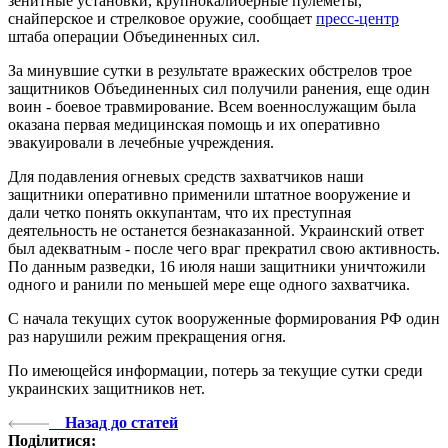
зенитные установки, крупнокалиберные пулеметы,
снайперское и стрелковое оружие, сообщает
пресс-центр
штаба операции Объединенных сил.
За минувшие сутки в результате вражеских обстрелов трое
защитников Объединенных сил получили ранения, еще один
воин - боевое травмирование. Всем военнослужащим была
оказана первая медицинская помощь и их оперативно
эвакуировали в лечебные учреждения.
Для подавления огневых средств захватчиков наши
защитники оперативно применили штатное вооружение и
дали четко понять оккупантам, что их преступная
деятельность не останется безнаказанной. Украинский ответ
был адекватным - после чего враг прекратил свою активность.
По данным разведки, 16 июля наши защитники уничтожили
одного и ранили по меньшей мере еще одного захватчика.
С начала текущих суток вооруженные формирования РФ один
раз нарушили режим прекращения огня.
По имеющейся информации, потерь за текущие сутки среди
украинских защитников нет.
Назад до статей
Поділитися: