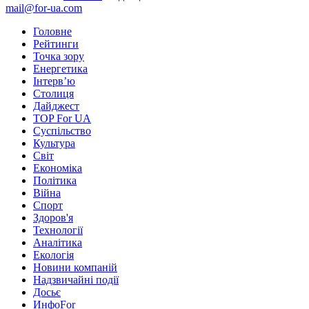
mail@for-ua.com
Головне
Рейтинги
Точка зору
Енергетика
Інтерв’ю
Столиця
Дайджест
TOP For UA
Суспiльство
Культура
Світ
Економіка
Політика
Війна
Спорт
Здоров'я
Технології
Аналітика
Екологія
Новини компаній
Надзвичайні події
Досьє
ИнфоFor