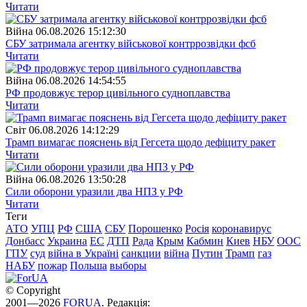
Читати
Війна
06.08.2026 15:12:30
СБУ затримала агентку військової контррозвідки фсб
Читати
Війна
06.08.2026 14:54:55
РФ продовжує терор цивільного судноплавства
Читати
Свiт
06.08.2026 14:12:29
Трамп вимагає пояснень від Гегсета щодо дефіциту ракет
Читати
Війна
06.08.2026 13:50:28
Сили оборони уразили два НПЗ у РФ
Читати
Теги
АТО
УПЦ
РФ
США
СБУ
Порошенко
Росія
коронавирус
Донбасс
Украина
ЕС
ДТП
Рада
Крым
Кабмин
Киев
НБУ
ООС
ГПУ
суд
війна в Україні
санкции
війна
Путин
Трамп
газ
НАБУ
пожар
Польша
выборы
© Copyright
2001—2026
FORUA
. Редакція: