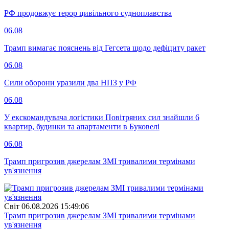
РФ продовжує терор цивільного судноплавства
06.08
Трамп вимагає пояснень від Гегсета щодо дефіциту ракет
06.08
Сили оборони уразили два НПЗ у РФ
06.08
У екскомандувача логістики Повітряних сил знайшли 6
квартир, будинки та апартаменти в Буковелі
06.08
Трамп пригрозив джерелам ЗМІ тривалими термінами
ув'язнення
Свiт
06.08.2026 15:49:06
Трамп пригрозив джерелам ЗМІ тривалими термінами
ув'язнення