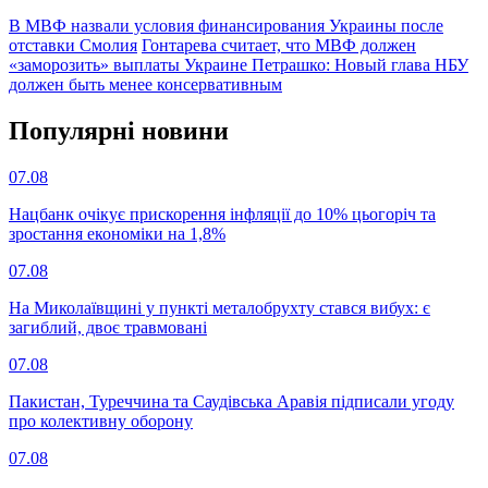
В МВФ назвали условия финансирования Украины после
отставки Смолия
Гонтарева считает, что МВФ должен
«заморозить» выплаты Украине
Петрашко: Новый глава НБУ
должен быть менее консервативным
Популярнi новини
07.08
Нацбанк очікує прискорення інфляції до 10% цьогоріч та
зростання економіки на 1,8%
07.08
На Миколаївщині у пункті металобрухту стався вибух: є
загиблий, двоє травмовані
07.08
Пакистан, Туреччина та Саудівська Аравія підписали угоду
про колективну оборону
07.08