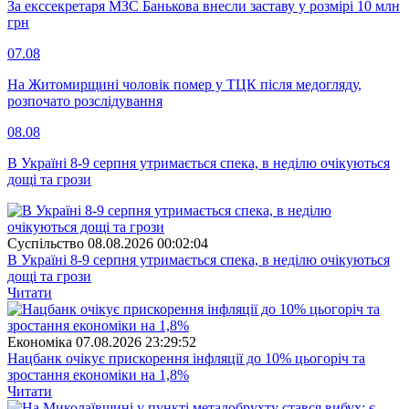
За екссекретаря МЗС Банькова внесли заставу у розмірі 10 млн
грн
07.08
На Житомирщині чоловік помер у ТЦК після медогляду,
розпочато розслідування
08.08
В Україні 8-9 серпня утримається спека, в неділю очікуються
дощі та грози
Суспiльство
08.08.2026 00:02:04
В Україні 8-9 серпня утримається спека, в неділю очікуються
дощі та грози
Читати
Економіка
07.08.2026 23:29:52
Нацбанк очікує прискорення інфляції до 10% цьогоріч та
зростання економіки на 1,8%
Читати