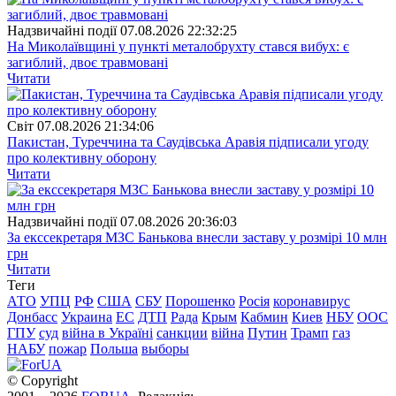
Надзвичайні події
07.08.2026 22:32:25
На Миколаївщині у пункті металобрухту стався вибух: є
загиблий, двоє травмовані
Читати
Свiт
07.08.2026 21:34:06
Пакистан, Туреччина та Саудівська Аравія підписали угоду
про колективну оборону
Читати
Надзвичайні події
07.08.2026 20:36:03
За екссекретаря МЗС Банькова внесли заставу у розмірі 10 млн
грн
Читати
Теги
АТО
УПЦ
РФ
США
СБУ
Порошенко
Росія
коронавирус
Донбасс
Украина
ЕС
ДТП
Рада
Крым
Кабмин
Киев
НБУ
ООС
ГПУ
суд
війна в Україні
санкции
війна
Путин
Трамп
газ
НАБУ
пожар
Польша
выборы
© Copyright