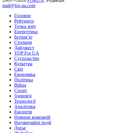
2001—2026
FORUA
. Редакція:
mail@for-ua.com
Головне
Рейтинги
Точка зору
Енергетика
Інтерв’ю
Столиця
Дайджест
TOP For UA
Суспiльство
Культура
Світ
Економіка
Політика
Війна
Спорт
Здоров'я
Технології
Аналітика
Екологія
Новини компаній
Надзвичайні події
Досьє