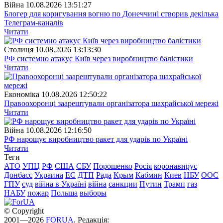
Війна
10.08.2026 13:51:27
Блогер для коригування вогню по Донеччині створив декілька
Телеграм-каналів
Читати
Столиця
10.08.2026 13:13:30
РФ системно атакує Київ через виробництво балістики
Читати
Економіка
10.08.2026 12:50:22
Правоохоронці заарештували організатора шахрайської мережі
Читати
Війна
10.08.2026 12:16:50
РФ нарощує виробництво ракет для ударів по Україні
Читати
Теги
АТО
УПЦ
РФ
США
СБУ
Порошенко
Росія
коронавирус
Донбасс
Украина
ЕС
ДТП
Рада
Крым
Кабмин
Киев
НБУ
ООС
ГПУ
суд
війна в Україні
війна
санкции
Путин
Трамп
газ
НАБУ
пожар
Польша
выборы
© Copyright
2001—2026
FORUA
. Редакція: