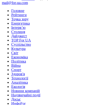
mail@for-ua.com
Головне
Рейтинги
Точка зору
Енергетика
Інтерв’ю
Столиця
Дайджест
TOP For UA
Суспiльство
Культура
Світ
Економіка
Політика
Війна
Спорт
Здоров'я
Технології
Аналітика
Екологія
Новини компаній
Надзвичайні події
Досьє
ИнфоFor