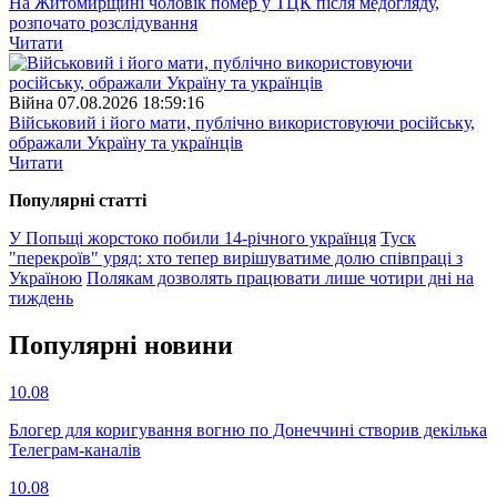
На Житомирщині чоловік помер у ТЦК після медогляду,
розпочато розслідування
Читати
Війна
07.08.2026 18:59:16
Військовий і його мати, публічно використовуючи російську,
ображали Україну та українців
Читати
Популярнi статтi
У Попьщі жорстоко побили 14-річного українця
Туск
"перекроїв" уряд: хто тепер вирішуватиме долю співпраці з
Україною
Полякам дозволять працювати лише чотири дні на
тиждень
Популярнi новини
10.08
Блогер для коригування вогню по Донеччині створив декілька
Телеграм-каналів
10.08