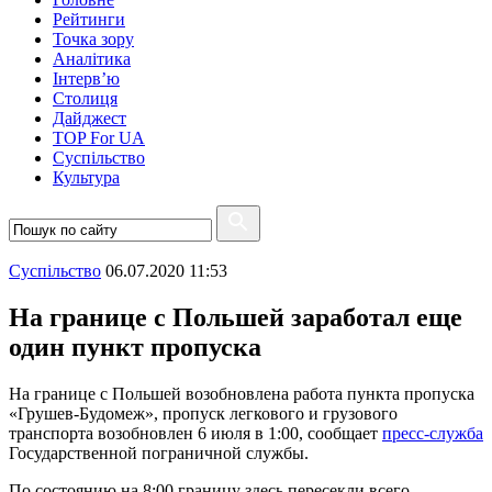
Рейтинги
Точка зору
Аналітика
Інтерв’ю
Столиця
Дайджест
TOP For UA
Суспiльство
Культура
Суспiльство
06.07.2020 11:53
На границе с Польшей заработал еще
один пункт пропуска
На границе с Польшей возобновлена ​​работа пункта пропуска
«Грушев-Будомеж», пропуск легкового и грузового
транспорта возобновлен 6 июля в 1:00, сообщает
пресс-служба
Государственной пограничной службы.
По состоянию на 8:00 границу здесь пересекли всего