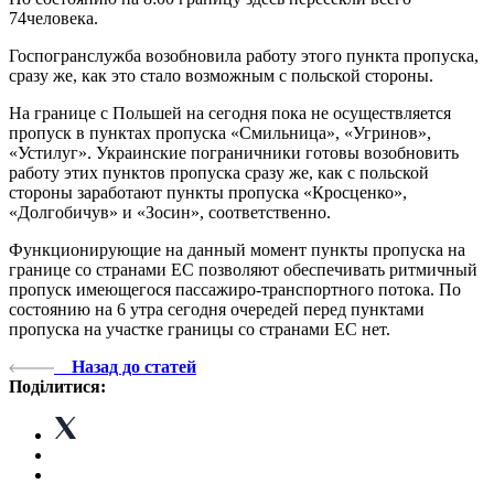
74человека.
Госпогранслужба возобновила работу этого пункта пропуска,
сразу же, как это стало возможным с польской стороны.
На границе с Польшей на сегодня пока не осуществляется
пропуск в пунктах пропуска «Смильница», «Угринов»,
«Устилуг». Украинские пограничники готовы возобновить
работу этих пунктов пропуска сразу же, как с польской
стороны заработают пункты пропуска «Кросценко»,
«Долгобичув» и «Зосин», соответственно.
Функционирующие на данный момент пункты пропуска на
границе со странами ЕС позволяют обеспечивать ритмичный
пропуск имеющегося пассажиро-транспортного потока. По
состоянию на 6 утра сегодня очередей перед пунктами
пропуска на участке границы со странами ЕС нет.
Назад до статей
Поділитися: