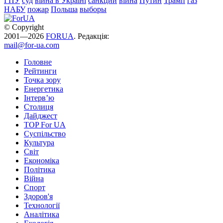
ГПУ
суд
війна в Україні
санкции
війна
Путин
Трамп
газ
НАБУ
пожар
Польша
выборы
© Copyright
2001—2026
FORUA
. Редакція:
mail@for-ua.com
Головне
Рейтинги
Точка зору
Енергетика
Інтерв’ю
Столиця
Дайджест
TOP For UA
Суспiльство
Культура
Світ
Економіка
Політика
Війна
Спорт
Здоров'я
Технології
Аналітика