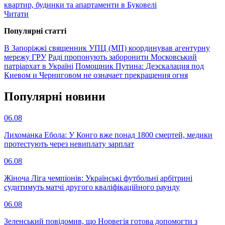
квартир, будинки та апартаменти в Буковелі
Читати
Популярнi статтi
В Запоріжжі священник УПЦ (МП) координував агентурну
мережу ГРУ
Раді пропонують заборонити Московський
патріархат в Україні
Помощник Путина: Деэскалация под
Киевом и Черниговом не означает прекращения огня
Популярнi новини
06.08
Лихоманка Ебола: У Конго вже понад 1800 смертей, медики
протестують через невиплату зарплат
06.08
Жіноча Ліга чемпіонів: Українські футбольні арбітрині
судитимуть матчі другого кваліфікаційного раунду
06.08
Зеленський повідомив, що Норвегія готова допомогти з