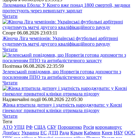
Лихоманка Ебола: У Конго вже понад 1800 смертей, медики
протестують через невиплату зарплат
Читати
Спорт
06.08.2026 23:03:11
Жіноча Ліга чемпіонів: Українські футбольні арбітрині
судитимуть матчі другого кваліфікаційного раунду
Читати
Полiтика
06.08.2026 22:35:59
Зеленський повідомив, що Норвегія готова допомогти з
посиленням ППО та антибалістичного захисту
Читати
Надзвичайні події
06.08.2026 22:05:30
Жінка втратила дитину і здатність народжувати: у Києві
гінеколог приватної клініки отримала підозру
Читати
Теги
АТО
УПЦ
РФ
США
СБУ
Порошенко
Росія
коронавирус
Донбасс
Украина
ЕС
ДТП
Рада
Крым
Кабмин
Киев
НБУ
ООС