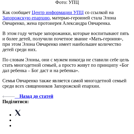
Фото: УПЦ
Как сообщает
Центр информации УПЦ
со ссылкой на
Запорожскую епархию
, матерью-героиней стала Элона
Овчаренко, жена протоиерея Александра Овчаренка.
В этом году четыре запорожанки, которые воспитывают пять
и более детей, получили почетное звание «Мать-героиня»,
при этом Элона Овчаренко имеет наибольшее количество
детей среди них.
По словам Элоны, они с мужем никогда не ставили себе цель
стать многодетной семьей, а просто живут по принципу «Бог
дал ребенка – Бог даст и на ребенка».
Семья Овчаренко также является самой многодетной семьей
среди всех священников Запорожской епархии.
Назад до статей
Поділитися: