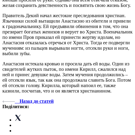
желая сохранить девственность и посвятить свою жизнь Богу.
Правитель Декий начал жестокие преследования христиан.
Язычники силой вытащили Анастасию из обители и привели
к градоначальнику. Ей предъявили обвинения в том, что она
презирает богатых женихов и верует во Христа. Военачальник
по имени Пров приказал ей принести жертву идолам, но
Анастасия отказалась отречься от Христа. Тогда ее подвергли
мучениям: из пальцев вырывали ногти, отсекли руки и ноги,
выбили зубы.
Анастасия истекала кровью и просила дать ей воды. Один из
свидетелей жутких пыток, по имени Кирилл, сжалился над
ней и принес девушке воды. Затем мучения продолжились –
ей отсекли язык, так как она продолжала славить Бога. Потом
ей отсекли голову. Кирилла, который напоил ее, также
казнили, посчитав, что и он является христианином.
Назад до статей
Поділитися: