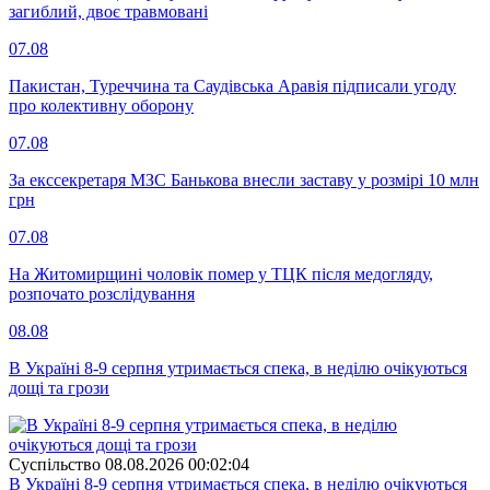
загиблий, двоє травмовані
07.08
Пакистан, Туреччина та Саудівська Аравія підписали угоду
про колективну оборону
07.08
За екссекретаря МЗС Банькова внесли заставу у розмірі 10 млн
грн
07.08
На Житомирщині чоловік помер у ТЦК після медогляду,
розпочато розслідування
08.08
В Україні 8-9 серпня утримається спека, в неділю очікуються
дощі та грози
Суспiльство
08.08.2026 00:02:04
В Україні 8-9 серпня утримається спека, в неділю очікуються