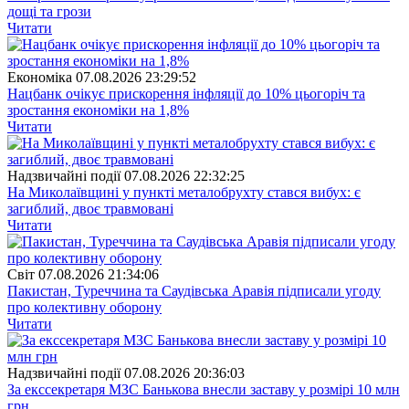
дощі та грози
Читати
Економіка
07.08.2026 23:29:52
Нацбанк очікує прискорення інфляції до 10% цьогоріч та
зростання економіки на 1,8%
Читати
Надзвичайні події
07.08.2026 22:32:25
На Миколаївщині у пункті металобрухту стався вибух: є
загиблий, двоє травмовані
Читати
Свiт
07.08.2026 21:34:06
Пакистан, Туреччина та Саудівська Аравія підписали угоду
про колективну оборону
Читати
Надзвичайні події
07.08.2026 20:36:03
За екссекретаря МЗС Банькова внесли заставу у розмірі 10 млн
грн