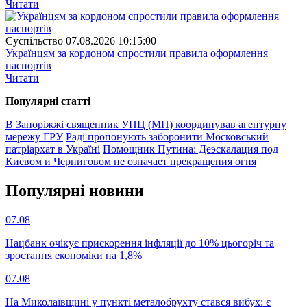
Читати
Суспiльство
07.08.2026 10:15:00
Українцям за кордоном спростили правила оформлення
паспортів
Читати
Популярнi статтi
В Запоріжжі священник УПЦ (МП) координував агентурну
мережу ГРУ
Раді пропонують заборонити Московський
патріархат в Україні
Помощник Путина: Деэскалация под
Киевом и Черниговом не означает прекращения огня
Популярнi новини
07.08
Нацбанк очікує прискорення інфляції до 10% цьогоріч та
зростання економіки на 1,8%
07.08
На Миколаївщині у пункті металобрухту стався вибух: є