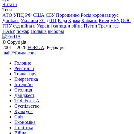
Читати
Теги
АТО
УПЦ
РФ
США
СБУ
Порошенко
Росія
коронавирус
Донбасс
Украина
ЕС
ДТП
Рада
Крым
Кабмин
Киев
НБУ
ООС
ГПУ
суд
війна в Україні
санкции
війна
Путин
Трамп
газ
НАБУ
пожар
Польша
выборы
© Copyright
2001—2026
FORUA
. Редакція:
mail@for-ua.com
Головне
Рейтинги
Точка зору
Енергетика
Інтерв’ю
Столиця
Дайджест
TOP For UA
Суспiльство
Культура
Світ
Економіка
Політика
Війна