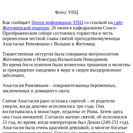
Фото: УПЦ
Как сообщает
Центр информации УПЦ
со ссылкой на
сайт
Житомирской епархии
, 26 июня в кафедральном Спасо-
Преображенском соборе состоялись торжества в честь
перенесения честной главы святой преподобномученицы
Анастасии Римляныни с Волыни в Житомир.
Торжественная литургия была совершена митрополитом
Житомирским и Новоград-Волынским Никодимом.
Во время богослужения были вознесены прошения и молитвы
за прекращение пандемии в мире и скорое выздоровление
заболеших.
Анастасия Римляныня – покровительница беременных,
заключенных и домашнего скота.
Святая Анастасия рано осталась сиротой – ее родители
умерли, когда девочке исполнилось три года. Она
воспитывалась в монастыре, недалеко от Рима. Затем здесь
она стала инокиней. Согласно житию святой, ей исполнился
21 год, во время, когда императором был Декии (249-251 год).
Анастасия была очень красивой девушкой, и многие богатые
юноши просили ее руки. Однако она всем отвечала отказом,