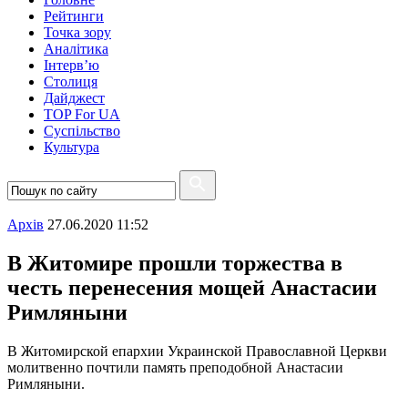
Рейтинги
Точка зору
Аналітика
Інтерв’ю
Столиця
Дайджест
TOP For UA
Суспiльство
Культура
Архiв
27.06.2020 11:52
В Житомире прошли торжества в
честь перенесения мощей Анастасии
Римляныни
В Житомирской епархии Украинской Православной Церкви
молитвенно почтили память преподобной Анастасии
Римляныни.