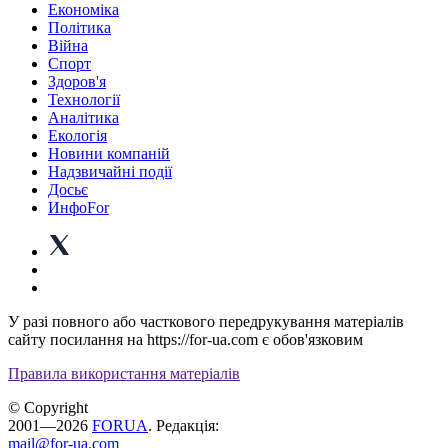
Економіка
Політика
Війна
Спорт
Здоров'я
Технології
Аналітика
Екологія
Новини компаній
Надзвичайні події
Досьє
ИнфоFor
У разі повного або часткового передрукування матеріалів
сайту посилання на https://for-ua.com є обов'язковим
Правила використання матеріалів
© Copyright
2001—2026
FORUA
. Редакція:
mail@for-ua.com