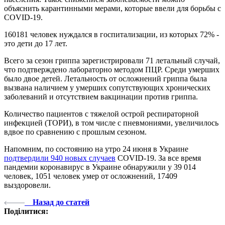
объяснить карантинными мерами, которые ввели для борьбы с
COVID-19.
160181 человек нуждался в госпитализации, из которых 72% -
это дети до 17 лет.
Всего за сезон гриппа зарегистрировали 71 летальный случай,
что подтверждено лабораторно методом ПЦР. Среди умерших
было двое детей. Летальность от осложнений гриппа была
вызвана наличием у умерших сопутствующих хронических
заболеваний и отсутствием вакцинации против гриппа.
Количество пациентов с тяжелой острой респираторной
инфекцией (ТОРИ), в том числе с пневмониями, увеличилось
вдвое по сравнению с прошлым сезоном.
Напомним, по состоянию на утро 24 июня в Украине
подтвердили 940 новых случаев
COVID-19. За все время
пандемии коронавирус в Украине обнаружили у 39 014
человек, 1051 человек умер от осложнений, 17409
выздоровели.
Назад до статей
Поділитися: