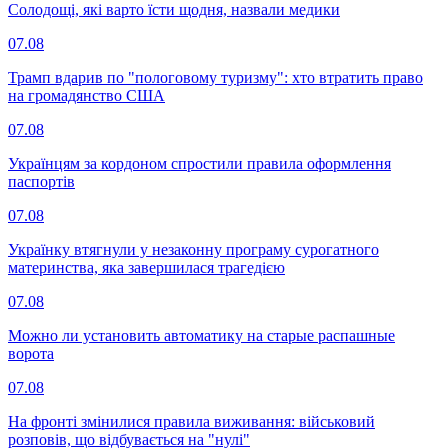
Солодощі, які варто їсти щодня, назвали медики
07.08
Трамп вдарив по "пологовому туризму": хто втратить право
на громадянство США
07.08
Українцям за кордоном спростили правила оформлення
паспортів
07.08
Українку втягнули у незаконну програму сурогатного
материнства, яка завершилася трагедією
07.08
Можно ли установить автоматику на старые распашные
ворота
07.08
На фронті змінилися правила виживання: військовий
розповів, що відбувається на "нулі"