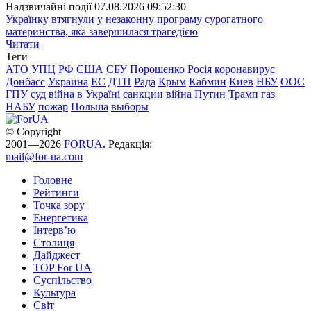
Надзвичайні події
07.08.2026 09:52:30
Українку втягнули у незаконну програму сурогатного
материнства, яка завершилася трагедією
Читати
Теги
АТО
УПЦ
РФ
США
СБУ
Порошенко
Росія
коронавирус
Донбасс
Украина
ЕС
ДТП
Рада
Крым
Кабмин
Киев
НБУ
ООС
ГПУ
суд
війна в Україні
санкции
війна
Путин
Трамп
газ
НАБУ
пожар
Польша
выборы
© Copyright
2001—2026
FORUA
. Редакція:
mail@for-ua.com
Головне
Рейтинги
Точка зору
Енергетика
Інтерв’ю
Столиця
Дайджест
TOP For UA
Суспiльство
Культура
Світ