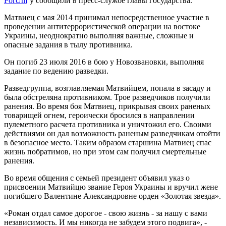
ForUm
’у сообщили в пресс-службе главы государства.
Матвиец с мая 2014 принимал непосредственное участие в
проведении антитеррористической операции на востоке
Украины, неоднократно выполняя важные, сложные и
опасные задания в тылу противника.
Он погиб 23 июля 2016 в бою у Новозвановки, выполняя
задание по ведению разведки.
Разведгруппа, возглавляемая Матвийцем, попала в засаду и
была обстреляна противником. Трое разведчиков получили
ранения. Во время боя Матвиец, прикрывая своих раненых
товарищей огнем, героически бросился в направлении
пулеметного расчета противника и уничтожил его. Своими
действиями он дал возможность раненым разведчикам отойти
в безопасное место. Таким образом старшина Матвиец спас
жизнь побратимов, но при этом сам получил смертельные
ранения.
Во время общения с семьей президент объявил указ о
присвоении Матвийцю звание Героя Украины и вручил жене
погибшего Валентине Александровне орден «Золотая звезда».
«Роман отдал самое дорогое - свою жизнь - за нашу с вами
независимость. И мы никогда не забудем этого подвига», -