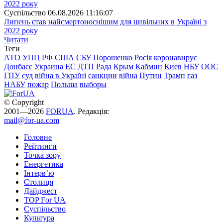
Суспiльство
06.08.2026 11:16:07
Липень став найсмертоноснішим для цивільних в Україні з
2022 року
Читати
Теги
АТО
УПЦ
РФ
США
СБУ
Порошенко
Росія
коронавирус
Донбасс
Украина
ЕС
ДТП
Рада
Крым
Кабмин
Киев
НБУ
ООС
ГПУ
суд
війна в Україні
санкции
війна
Путин
Трамп
газ
НАБУ
пожар
Польша
выборы
© Copyright
2001—2026
FORUA
. Редакція:
mail@for-ua.com
Головне
Рейтинги
Точка зору
Енергетика
Інтерв’ю
Столиця
Дайджест
TOP For UA
Суспiльство
Культура