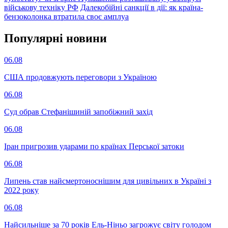
військову техніку РФ
Далекобійні санкції в дії: як країна-
бензоколонка втратила своє амплуа
Популярнi новини
06.08
США продовжують переговори з Україною
06.08
Суд обрав Стефанішиній запобіжний захід
06.08
Іран пригрозив ударами по країнах Перської затоки
06.08
Липень став найсмертоноснішим для цивільних в Україні з
2022 року
06.08
Найсильніше за 70 років Ель-Ніньо загрожує світу голодом