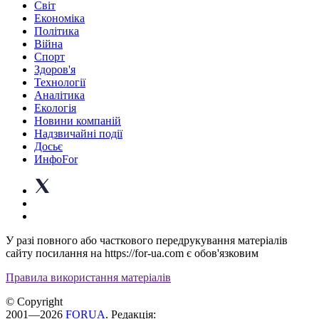
Світ
Економіка
Політика
Війна
Спорт
Здоров'я
Технології
Аналітика
Екологія
Новини компаній
Надзвичайні події
Досьє
ИнфоFor
У разі повного або часткового передрукування матеріалів
сайту посилання на https://for-ua.com є обов'язковим
Правила використання матеріалів
© Copyright
2001—2026
FORUA
. Редакція: