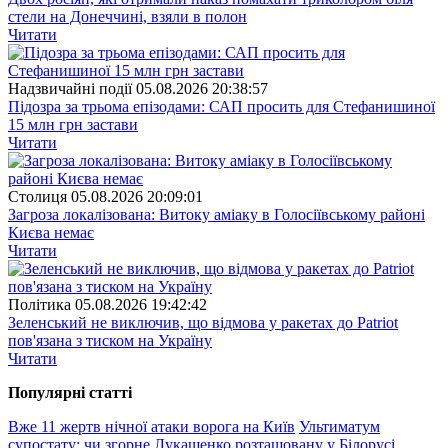
стели на Донеччині, взяли в полон
Читати
Надзвичайні події
05.08.2026 20:38:57
Підозра за трьома епізодами: САП просить для Стефанишиної
15 млн грн застави
Читати
Столиця
05.08.2026 20:09:01
Загроза локалізована: Витоку аміаку в Голосіївському районі
Києва немає
Читати
Полiтика
05.08.2026 19:42:42
Зеленський не виключив, що відмова у ракетах до Patriot
пов'язана з тиском на Україну
Читати
Популярнi статтi
Вже 11 жертв нічної атаки ворога на Київ
Ультиматум
супостату: чи згорне Лукашенко розташовану у Білорусі