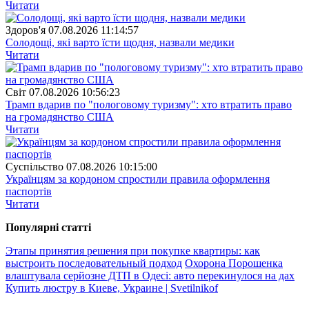
Читати
Здоров'я
07.08.2026 11:14:57
Солодощі, які варто їсти щодня, назвали медики
Читати
Свiт
07.08.2026 10:56:23
Трамп вдарив по "пологовому туризму": хто втратить право
на громадянство США
Читати
Суспiльство
07.08.2026 10:15:00
Українцям за кордоном спростили правила оформлення
паспортів
Читати
Популярнi статтi
Этапы принятия решения при покупке квартиры: как
выстроить последовательный подход
Охорона Порошенка
влаштувала серйозне ДТП в Одесі: авто перекинулося на дах
Купить люстру в Киеве, Украине | Svetilnikof