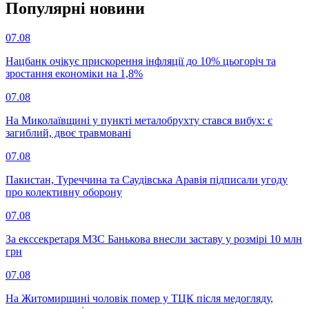
Популярнi новини
07.08
Нацбанк очікує прискорення інфляції до 10% цьогоріч та
зростання економіки на 1,8%
07.08
На Миколаївщині у пункті металобрухту стався вибух: є
загиблий, двоє травмовані
07.08
Пакистан, Туреччина та Саудівська Аравія підписали угоду
про колективну оборону
07.08
За екссекретаря МЗС Банькова внесли заставу у розмірі 10 млн
грн
07.08
На Житомирщині чоловік помер у ТЦК після медогляду,