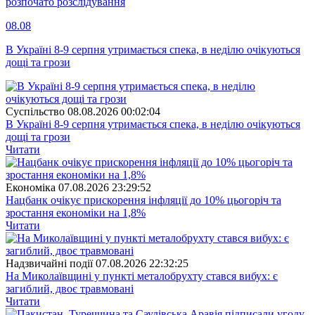
розпочато розслідування
08.08
В Україні 8-9 серпня утримається спека, в неділю очікуються
дощі та грози
Суспiльство
08.08.2026 00:02:04
В Україні 8-9 серпня утримається спека, в неділю очікуються
дощі та грози
Читати
Економіка
07.08.2026 23:29:52
Нацбанк очікує прискорення інфляції до 10% цьогоріч та
зростання економіки на 1,8%
Читати
Надзвичайні події
07.08.2026 22:32:25
На Миколаївщині у пункті металобрухту стався вибух: є
загиблий, двоє травмовані
Читати