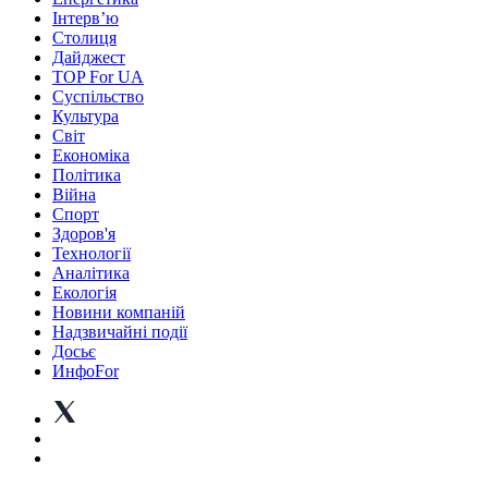
Інтерв’ю
Столиця
Дайджест
TOP For UA
Суспiльство
Культура
Світ
Економіка
Політика
Війна
Спорт
Здоров'я
Технології
Аналітика
Екологія
Новини компаній
Надзвичайні події
Досьє
ИнфоFor