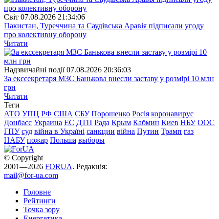
Свiт
07.08.2026 21:34:06
Пакистан, Туреччина та Саудівська Аравія підписали угоду
про колективну оборону
Читати
Надзвичайні події
07.08.2026 20:36:03
За екссекретаря МЗС Банькова внесли заставу у розмірі 10 млн
грн
Читати
Теги
АТО
УПЦ
РФ
США
СБУ
Порошенко
Росія
коронавирус
Донбасс
Украина
ЕС
ДТП
Рада
Крым
Кабмин
Киев
НБУ
ООС
ГПУ
суд
війна в Україні
санкции
війна
Путин
Трамп
газ
НАБУ
пожар
Польша
выборы
© Copyright
2001—2026
FORUA
. Редакція:
mail@for-ua.com
Головне
Рейтинги
Точка зору
Енергетика