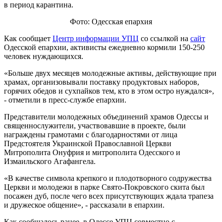
в период карантина.
Фото: Одесская епархия
Как сообщает
Центр информации УПЦ
со ссылкой на
сайт
Одесской епархии, активисты ежедневно кормили 150-250
человек нуждающихся.
«Больше двух месяцев молодежные активы, действующие при
храмах, организовывали поставку продуктовых наборов,
горячих обедов и сухпайков тем, кто в этом остро нуждался»,
- отметили в пресс-службе епархии.
Представители молодежных объединений храмов Одессы и
священнослужители, участвовавшие в проекте, были
награждены грамотами с благодарностями от лица
Предстоятеля Украинской Православной Церкви
Митрополита Онуфрия и митрополита Одесского и
Измаильского Агафангела.
«В качестве символа крепкого и плодотворного содружества
Церкви и молодежи в парке Свято-Покровского скита был
посажен дуб, после чего всех присутствующих ждала трапеза
и дружеское общение», - рассказали в епархии.
Как сообщалось ранее, в Одессе УПЦ совместно с