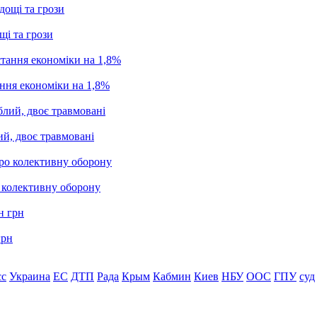
щі та грози
ання економіки на 1,8%
ий, двоє травмовані
о колективну оборону
грн
сс
Украина
ЕС
ДТП
Рада
Крым
Кабмин
Киев
НБУ
ООС
ГПУ
суд