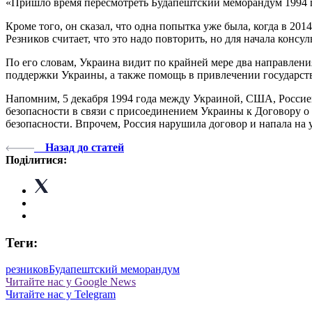
«Пришло время пересмотреть Будапештский меморандум 1994 г
Кроме того, он сказал, что одна попытка уже была, когда в 2
Резников считает, что это надо повторить, но для начала консу
По его словам, Украина видит по крайней мере два направлен
поддержки Украины, а также помощь в привлечении государств
Напомним, 5 декабря 1994 года между Украиной, США, Россие
безопасности в связи с присоединением Украины к Договору о 
безопасности. Впрочем, Россия нарушила договор и напала на 
Назад до статей
Поділитися:
Теги:
резников
Будапештский меморандум
Читайте нас у Google News
Читайте нас у Telegram