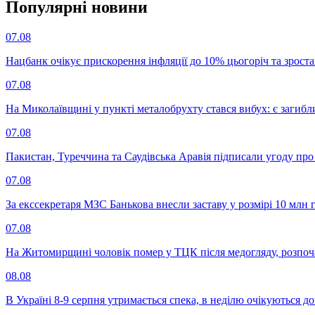
Популярнi новини
07.08
Нацбанк очікує прискорення інфляції до 10% цьогоріч та зрост
07.08
На Миколаївщині у пункті металобрухту стався вибух: є загибл
07.08
Пакистан, Туреччина та Саудівська Аравія підписали угоду пр
07.08
За екссекретаря МЗС Банькова внесли заставу у розмірі 10 млн 
07.08
На Житомирщині чоловік помер у ТЦК після медогляду, розпоч
08.08
В Україні 8-9 серпня утримається спека, в неділю очікуються до