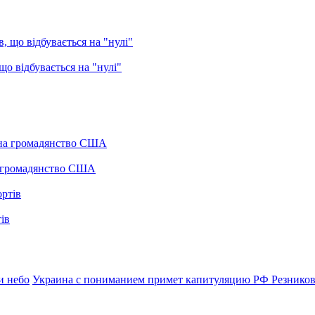
о відбувається на "нулі"
а громадянство США
ів
и небо
Украина с пониманием примет капитуляцию РФ
Резников