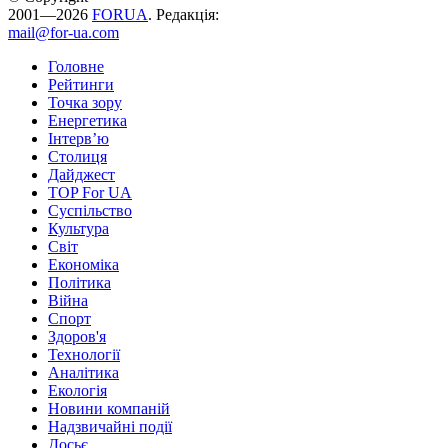
2001—2026
FORUA
. Редакція:
mail@for-ua.com
Головне
Рейтинги
Точка зору
Енергетика
Інтерв’ю
Столиця
Дайджест
TOP For UA
Суспiльство
Культура
Світ
Економіка
Політика
Війна
Спорт
Здоров'я
Технології
Аналітика
Екологія
Новини компаній
Надзвичайні події
Досьє