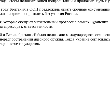
ода, чтобы положить конец конфронтации и проложить путь к ус
014 году Британия в ООН предложила начать срочные консультаци
льтации должны проходить без участия России.
ия, которые обещают значительный прогресс в рамках Будапешта
а-агрессора к ответственности.
й и Великобританией было подписано международное соглашени
нераспространении ядерного оружия. Тогда Украина согласилась
украинское государство.