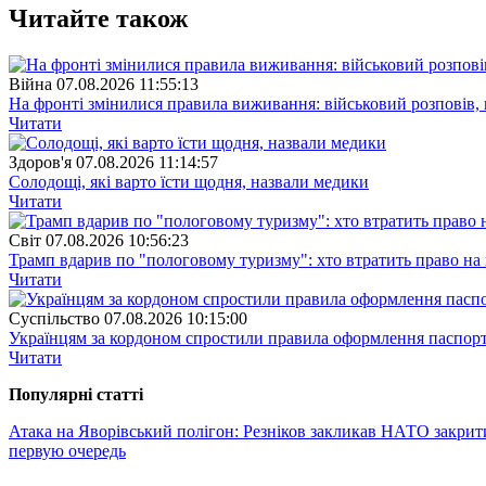
Читайте також
Війна
07.08.2026 11:55:13
На фронті змінилися правила виживання: військовий розповів, щ
Читати
Здоров'я
07.08.2026 11:14:57
Солодощі, які варто їсти щодня, назвали медики
Читати
Свiт
07.08.2026 10:56:23
Трамп вдарив по "пологовому туризму": хто втратить право н
Читати
Суспiльство
07.08.2026 10:15:00
Українцям за кордоном спростили правила оформлення паспорт
Читати
Популярнi статтi
Атака на Яворівський полігон: Резніков закликав НАТО закрит
первую очередь