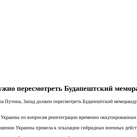
нужно пересмотреть Будапештский мемор
а Путина, Запад должен пересмотреть Будапештский меморандум
тр Украины по вопросам реинтеграции временно оккупированных
ношении Украины привела к эскалации гибридных военных дейст