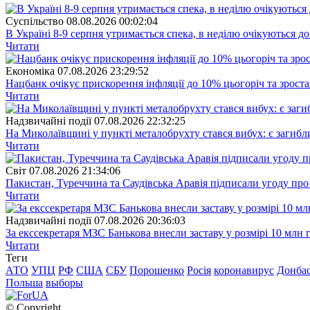
Суспiльство
08.08.2026 00:02:04
В Україні 8-9 серпня утримається спека, в неділю очікуються до
Читати
Економіка
07.08.2026 23:29:52
Нацбанк очікує прискорення інфляції до 10% цьогоріч та зрост
Читати
Надзвичайні події
07.08.2026 22:32:25
На Миколаївщині у пункті металобрухту стався вибух: є загибл
Читати
Свiт
07.08.2026 21:34:06
Пакистан, Туреччина та Саудівська Аравія підписали угоду пр
Читати
Надзвичайні події
07.08.2026 20:36:03
За екссекретаря МЗС Банькова внесли заставу у розмірі 10 млн 
Читати
Теги
АТО
УПЦ
РФ
США
СБУ
Порошенко
Росія
коронавирус
Донба
Польша
выборы
© Copyright