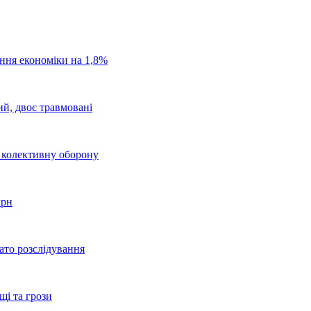
ання економіки на 1,8%
ий, двоє травмовані
о колективну оборону
грн
ато розслідування
щі та грози