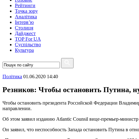
Рейтинги
Точка зору
Аналітика
Інтерв’ю
Столиця
Дайджест
TOP For UA
Суспiльство
Культура
Полiтика
01.06.2020 14:40
Резников: Чтобы остановить Путина, 
Чтобы остановить президента Российской Федерации Владимир
направлении.
Об этом заявил изданию Atlantic Counsil вице-премьер-минис
Он заявил, что неспособность Запада остановить Путина в от