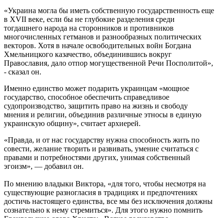
«Украина могла бы иметь собственную государственность еще
в XVII веке, если бы не глубокие разделения среди
тогдашнего народа на сторонников и противников
многочисленных гетманов и разнообразных политических
векторов. Хотя в начале освободительных войн Богдана
Хмельницкого казачество, объединившись вокруг
Православия, дало отпор могущественной Речи Посполитой»,
- сказал он.
Именно единство может подарить украинцам «мощное
государство, способное обеспечить справедливое
судопроизводство, защитить право на жизнь и свободу
мнения и религии, объединив различные этносы в единую
украинскую общину», считает архиерей.
«Правда, и от нас государству нужна способность жить по
совести, желание творить и развивать, умение считаться с
правами и потребностями других, унимая собственный
эгоизм», — добавил он.
По мнению владыки Виктора, «для того, чтобы несмотря на
существующие разногласия в традициях и предпочтениях
достичь настоящего единства, все мы без исключения должны
сознательно к нему стремиться». Для этого нужно помнить