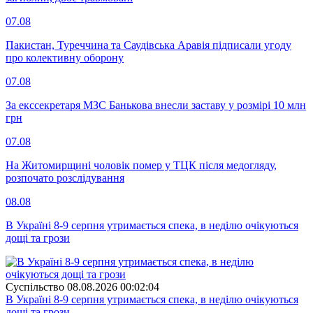
07.08
Пакистан, Туреччина та Саудівська Аравія підписали угоду
про колективну оборону
07.08
За екссекретаря МЗС Банькова внесли заставу у розмірі 10 млн
грн
07.08
На Житомирщині чоловік помер у ТЦК після медогляду,
розпочато розслідування
08.08
В Україні 8-9 серпня утримається спека, в неділю очікуються
дощі та грози
Суспiльство
08.08.2026 00:02:04
В Україні 8-9 серпня утримається спека, в неділю очікуються
дощі та грози