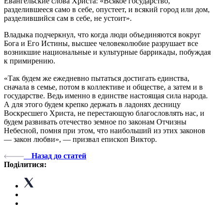
Евангельские слова Христа: «Всякое государство,
разделившееся само в себе, опустеет, и всякий город или дом,
разделившийся сам в себе, не устоит».
Владыка подчеркнул, что когда люди объединяются вокруг
Бога и Его Истины, высшее человеколюбие разрушает все
возникшие национальные и культурные баррикады, побуждая
к примирению.
«Так будем же ежедневно пытаться достигать единства,
сначала в семье, потом в коллективе и обществе, а затем и в
государстве. Ведь именно в единстве настоящая сила народа.
А для этого будем крепко держать в ладонях десницу
Воскресшего Христа, не перестающую благословлять нас, и
будем развивать отечество земное по законам Отчизны
Небесной, помня при этом, что наибольший из этих законов
— закон любви», — призвал епископ Виктор.
Назад до статей
Поділитися: