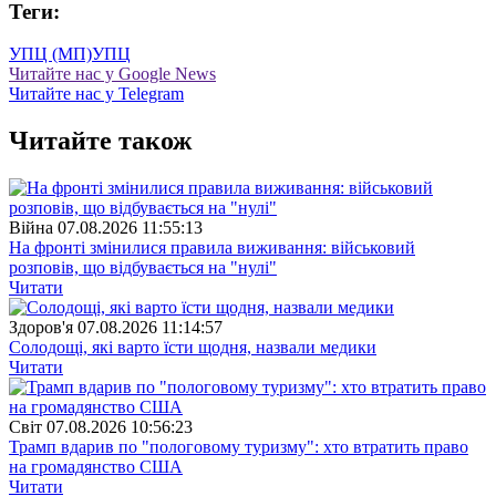
Теги:
УПЦ (МП)
УПЦ
Читайте нас у Google News
Читайте нас у Telegram
Читайте також
Війна
07.08.2026 11:55:13
На фронті змінилися правила виживання: військовий
розповів, що відбувається на "нулі"
Читати
Здоров'я
07.08.2026 11:14:57
Солодощі, які варто їсти щодня, назвали медики
Читати
Свiт
07.08.2026 10:56:23
Трамп вдарив по "пологовому туризму": хто втратить право
на громадянство США
Читати