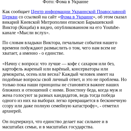
Фото: Фома в Украине
Как сообщает
Центр информации Украинской Православной
Церкви
со ссылкой на сайт «
Фома в Украине
», об этом сказал
викарий Киевской Митрополии епископ Барышевский
Виктор (Коцаба) в видео, опубликованном на его Youtube-
канале «Мысли вслух».
По словам владыки Виктора, печальные события нашего
времени побуждают размыслить о том, чего нам всем не
хватает, а именно - о единстве.
«Начну с вопроса: что лучше — кофе с сахаром или без,
картофель жареный или варёный, консерваторы или
демократы, осень или весна? Каждый человек имеет на
подобные вопросы свой личный ответ, и это не проблема. Но
только пока наши принципы не становятся важнее наших
ближних и отношений с ними. Воистину беда, когда муж и
жена голосуют за разных кандидатов, ведь тогда победа
одного из них на выборах легко превращается в бесконечную
ссору или даже полную семейную катастрофу», - отметил
архиерей.
Он подчеркнул, что единство делает нас сильнее и в
масштабах семьи, и в масштабах государства.