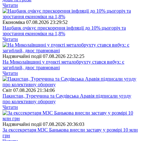
Читати
Економіка
07.08.2026 23:29:52
Нацбанк очікує прискорення інфляції до 10% цьогоріч та
зростання економіки на 1,8%
Читати
Надзвичайні події
07.08.2026 22:32:25
На Миколаївщині у пункті металобрухту стався вибух: є
загиблий, двоє травмовані
Читати
Свiт
07.08.2026 21:34:06
Пакистан, Туреччина та Саудівська Аравія підписали угоду
про колективну оборону
Читати
Надзвичайні події
07.08.2026 20:36:03
За екссекретаря МЗС Банькова внесли заставу у розмірі 10 млн
грн