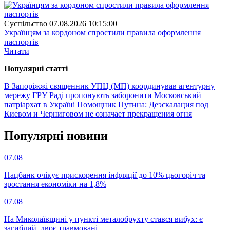
Суспiльство
07.08.2026 10:15:00
Українцям за кордоном спростили правила оформлення
паспортів
Читати
Популярнi статтi
В Запоріжжі священник УПЦ (МП) координував агентурну
мережу ГРУ
Раді пропонують заборонити Московський
патріархат в Україні
Помощник Путина: Деэскалация под
Киевом и Черниговом не означает прекращения огня
Популярнi новини
07.08
Нацбанк очікує прискорення інфляції до 10% цьогоріч та
зростання економіки на 1,8%
07.08
На Миколаївщині у пункті металобрухту стався вибух: є
загиблий, двоє травмовані