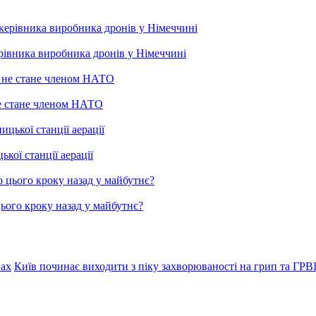
рівника виробника дронів у Німеччині
не стане членом НАТО
ої станції аерації
цього кроку назад у майбутнє?
нах
Київ починає виходити з піку захворюваності на грип та ГРВ