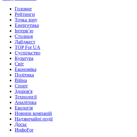
Головне
Рейтинги
Точка зору
Енергетика
Інтерв’ю
Столиця
Дайджест
TOP For UA
Суспiльство
Культура
Світ
Економіка
Політика
Війна
Спорт
Здоров'я
Технології
Аналітика
Екологія
Новини компаній
Надзвичайні події
Досьє
ИнфоFor