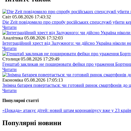
Свiт
05.08.2026 17:43:32
Die Zeit повідомило про спробу російських спецслужб убити ке
Читати
Аналітика
05.08.2026 17:32:03
Інтеграційний хрест від Залужного: чи дійсно Україна ніколи 
Читати
Столиця
05.08.2026 17:29:49
Генштаб закликав не поширювати фейки про ураження Бортницьк
Читати
Економіка
05.08.2026 17:05:13
Знімна батарея повертається: чи готовий ринок смартфонів до 
Читати
Популярнi статтi
«Цикада» атакує дітей: новий штам коронавірусу вже у 23 краї
Популярнi новини