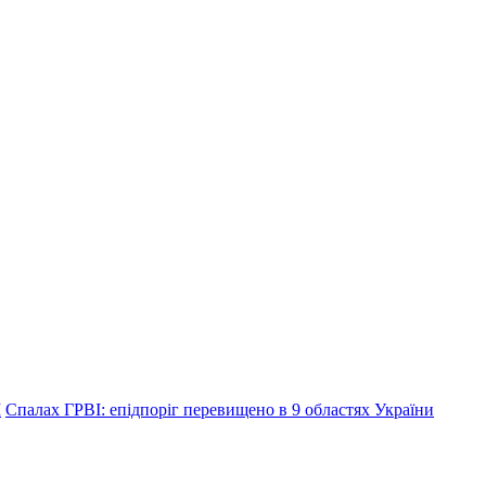
І
Спалах ГРВІ: епідпоріг перевищено в 9 областях України