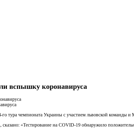
или вспышку коронавируса
навируса
24-го тура чемпионата Украины с участием львовской команды и
а, сказано: «Тестирование на COVID-19 обнаружило положительн