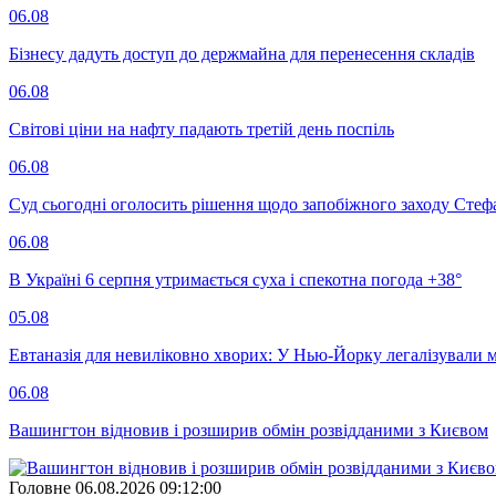
06.08
Бізнесу дадуть доступ до держмайна для перенесення складів
06.08
Світові ціни на нафту падають третій день поспіль
06.08
Суд сьогодні оголосить рішення щодо запобіжного заходу Сте
06.08
В Україні 6 серпня утримається суха і спекотна погода +38°
05.08
Евтаназія для невиліковно хворих: У Нью-Йорку легалізували 
06.08
Вашингтон відновив і розширив обмін розвідданими з Києвом
Головне
06.08.2026 09:12:00