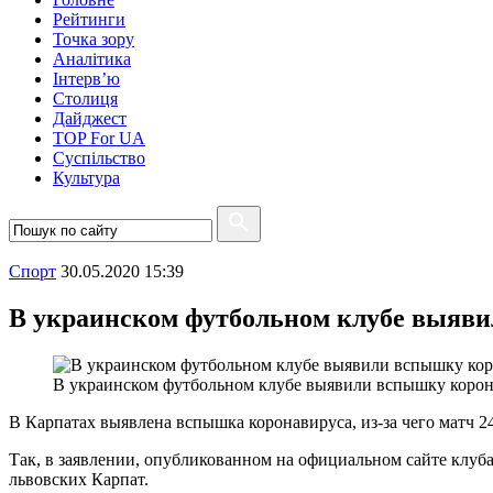
Рейтинги
Точка зору
Аналітика
Інтерв’ю
Столиця
Дайджест
TOP For UA
Суспiльство
Культура
Спорт
30.05.2020 15:39
В украинском футбольном клубе выяв
В украинском футбольном клубе выявили вспышку коро
В Карпатах выявлена вспышка коронавируса, из-за чего матч 
Так, в заявлении, опубликованном на официальном сайте клуб
львовских Карпат.