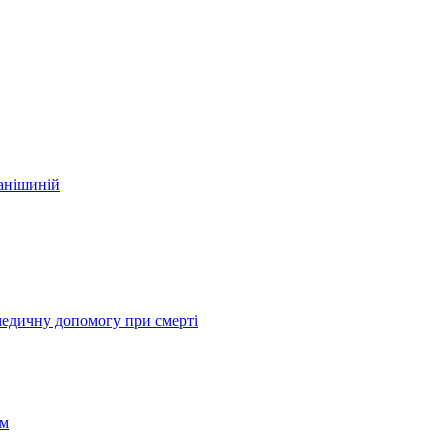
фанішиній
медичну допомогу при смерті