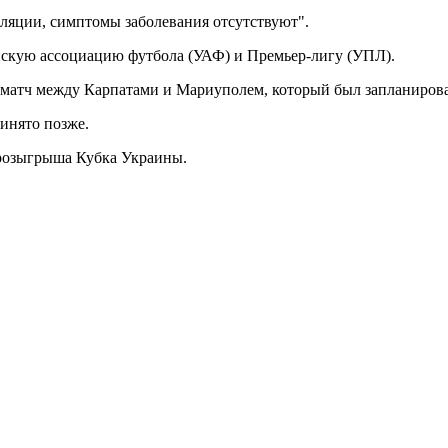
ляции, симптомы заболевания отсутствуют".
нскую ассоциацию футбола (УАФ) и Премьер-лигу (УПЛ).
атч между Карпатами и Мариуполем, который был запланирован 
ринято позже.
розыгрыша Кубка Украины.