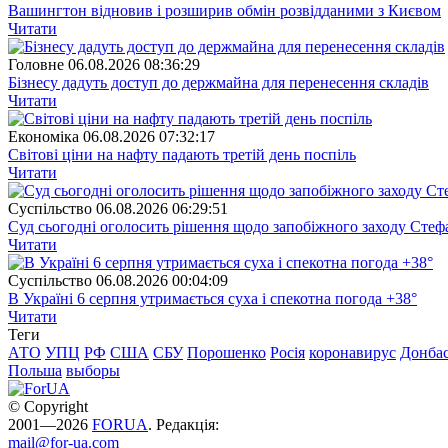
Вашингтон відновив і розширив обмін розвідданими з Києвом
Читати
Головне
06.08.2026 08:36:29
Бізнесу дадуть доступ до держмайна для перенесення складів
Читати
Економіка
06.08.2026 07:32:17
Світові ціни на нафту падають третій день поспіль
Читати
Суспiльство
06.08.2026 06:29:51
Суд сьогодні оголосить рішення щодо запобіжного заходу Сте
Читати
Суспiльство
06.08.2026 00:04:09
В Україні 6 серпня утримається суха і спекотна погода +38°
Читати
Теги
АТО
УПЦ
РФ
США
СБУ
Порошенко
Росія
коронавирус
Донба
Польша
выборы
© Copyright
2001—2026
FORUA
. Редакція:
mail@for-ua.com