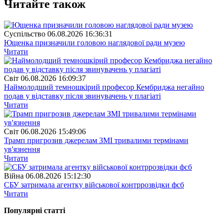
Читайте також
Суспiльство
06.08.2026 16:36:31
Ющенка призначили головою наглядової ради музею
Читати
Свiт
06.08.2026 16:09:37
Наймолодший темношкірий професор Кембриджа негайно
подав у відставку після звинувачень у плагіаті
Читати
Свiт
06.08.2026 15:49:06
Трамп пригрозив джерелам ЗМІ тривалими термінами
ув'язнення
Читати
Війна
06.08.2026 15:12:30
СБУ затримала агентку військової контррозвідки фсб
Читати
Популярнi статтi