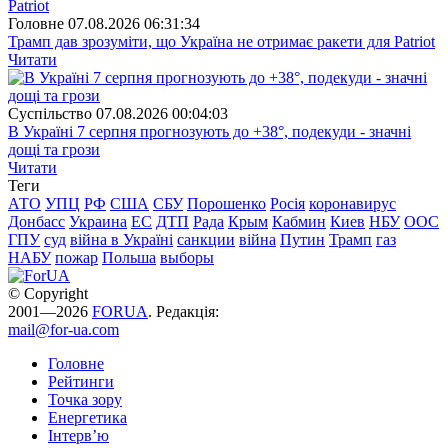
Головне
07.08.2026 06:31:34
Трамп дав зрозуміти, що Україна не отримає ракети для Patriot
Читати
Суспiльство
07.08.2026 00:04:03
В Україні 7 серпня прогнозують до +38°, подекуди - значні
дощі та грози
Читати
Теги
АТО
УПЦ
РФ
США
СБУ
Порошенко
Росія
коронавирус
Донбасс
Украина
ЕС
ДТП
Рада
Крым
Кабмин
Киев
НБУ
ООС
ГПУ
суд
війна в Україні
санкции
війна
Путин
Трамп
газ
НАБУ
пожар
Польша
выборы
© Copyright
2001—2026
FORUA
. Редакція:
mail@for-ua.com
Головне
Рейтинги
Точка зору
Енергетика
Інтерв’ю