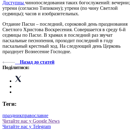
Доступны
чинопоследования таких богослужений: вечерни;
утрени (согласно Типикону); утрени (по чину Светлой
седмицы); часов и изобразительных.
Отдание Пасхи – последний, сороковой день празднования
Светлого Христова Воскресения. Совершается в среду 6-й
седмицы по Пасхе. В храмах в последний раз звучат
пасхальные песнопения, проходит последний в году
пасхальный крестный ход. На следующий день Церковь
празднует Вознесение Господне.
Назад до статей
Поділитися:
Теги:
праздник
православие
Читайте нас у Google News
Читайте нас у Telegram