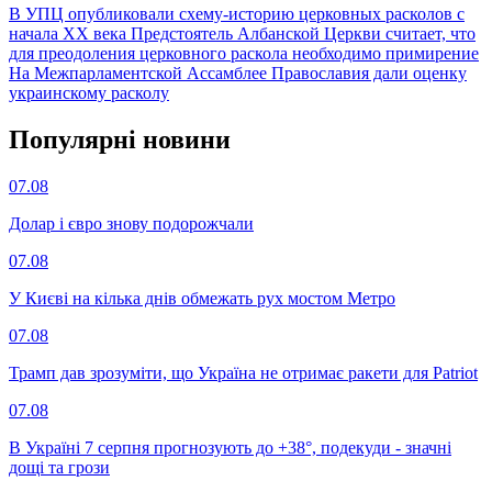
В УПЦ опубликовали схему-историю церковных расколов с
начала ХХ века
Предстоятель Албанской Церкви считает, что
для преодоления церковного раскола необходимо примирение
На Межпарламентской Ассамблее Православия дали оценку
украинскому расколу
Популярнi новини
07.08
Долар і євро знову подорожчали
07.08
У Києві на кілька днів обмежать рух мостом Метро
07.08
Трамп дав зрозуміти, що Україна не отримає ракети для Patriot
07.08
В Україні 7 серпня прогнозують до +38°, подекуди - значні
дощі та грози