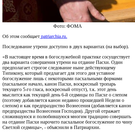
Фото: ФОМА
Об этом сообщает
patriarchia.ru.
Последование утрени доступно в двух вариантах (на выбор).
«В настоящее время в богослужебной практике сосуществует
два варианта совершения утрени на отдание Пасхи. Один
предполагает строгое следование ныне действующему
Типикону, который предлагает для этого дня уставное
богослужение лишь с некоторыми пасхальными формами
(пасхальное начало, канон Пасхи, воскресный тропарь
текущего 5-го гласа, воскресный отпуст), т.к. этот день
мыслится как текущий день 6-й седмицы по Пасхе о слепом
(поэтому добавляется канон недавно прошедшей Недели о
слепом) и как предпразднство Вознесения (добавляется канон
предпразднства Вознесения Господня). Другой отражает
сложившуюся и полюбившуюся многим традицию совершать
на отдание Пасхи нарочито пасхальное богослужение по чину
Светлой седмицы», - объяснили в Патриархии.