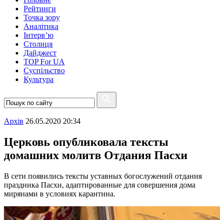
Рейтинги
Точка зору
Аналітика
Інтерв’ю
Столиця
Дайджест
TOP For UA
Суспiльство
Культура
Архiв
26.05.2020 20:34
Церковь опубликовала тексты
домашних молитв Отдания Пасхи
В сети появились тексты уставных богослужений отдания
праздника Пасхи, адаптированные для совершения дома
мирянами в условиях карантина.