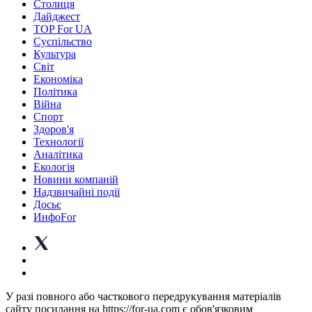
Столиця
Дайджест
TOP For UA
Суспiльство
Культура
Світ
Економіка
Політика
Війна
Спорт
Здоров'я
Технології
Аналітика
Екологія
Новини компаній
Надзвичайні події
Досьє
ИнфоFor
У разі повного або часткового передрукування матеріалів
сайту посилання на https://for-ua.com є обов'язковим