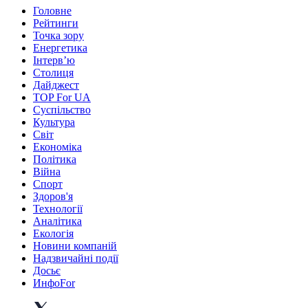
Головне
Рейтинги
Точка зору
Енергетика
Інтерв’ю
Столиця
Дайджест
TOP For UA
Суспiльство
Культура
Світ
Економіка
Політика
Війна
Спорт
Здоров'я
Технології
Аналітика
Екологія
Новини компаній
Надзвичайні події
Досьє
ИнфоFor