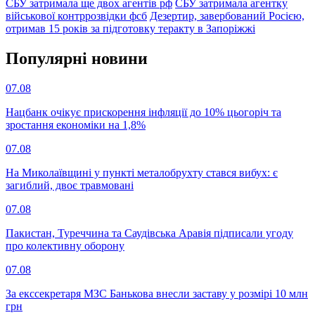
СБУ затримала ще двох агентів рф
СБУ затримала агентку
військової контррозвідки фсб
Дезертир, завербований Росією,
отримав 15 років за підготовку теракту в Запоріжжі
Популярнi новини
07.08
Нацбанк очікує прискорення інфляції до 10% цьогоріч та
зростання економіки на 1,8%
07.08
На Миколаївщині у пункті металобрухту стався вибух: є
загиблий, двоє травмовані
07.08
Пакистан, Туреччина та Саудівська Аравія підписали угоду
про колективну оборону
07.08
За екссекретаря МЗС Банькова внесли заставу у розмірі 10 млн
грн