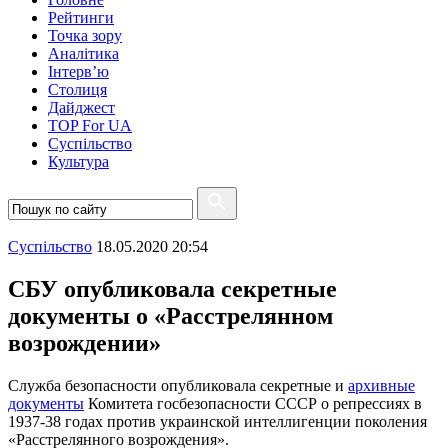
Рейтинги
Точка зору
Аналітика
Інтерв’ю
Столиця
Дайджест
TOP For UA
Суспiльство
Культура
Суспiльство
18.05.2020 20:54
СБУ опубликовала секретные
документы о «Расстрелянном
возрождении»
Служба безопасности опубликовала секретные и
архивные
документы
Комитета госбезопасности СССР о репрессиях в
1937-38 годах против украинской интеллигенции поколения
«Расстрелянного возрождения».