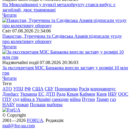
На Миколаївщині у пункті металобрухту стався вибух: є
загиблий, двоє травмовані
Читати
Свiт
07.08.2026 21:34:06
Пакистан, Туреччина та Саудівська Аравія підписали угоду
про колективну оборону
Читати
Надзвичайні події
07.08.2026 20:36:03
За екссекретаря МЗС Банькова внесли заставу у розмірі 10 млн
грн
Читати
Теги
АТО
УПЦ
РФ
США
СБУ
Порошенко
Росія
коронавирус
Донбасс
Украина
ЕС
ДТП
Рада
Крым
Кабмин
Киев
НБУ
ООС
ГПУ
суд
війна в Україні
санкции
війна
Путин
Трамп
газ
НАБУ
пожар
Польша
выборы
© Copyright
2001—2026
FORUA
. Редакція:
mail@for-ua.com