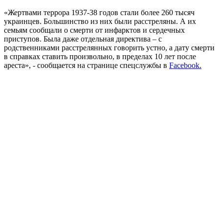
«Жертвами террора 1937-38 годов стали более 260 тысяч
украинцев. Большинство из них были расстреляны. А их
семьям сообщали о смерти от инфарктов и сердечных
приступов. Была даже отдельная директива – с
родственниками расстрелянных говорить устно, а дату смерти
в справках ставить произвольно, в пределах 10 лет после
ареста», - сообщается на странице спецслужбы в
Facebook.