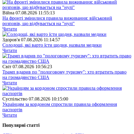
Війна
07.08.2026 11:55:13
На фронті змінилися правила виживання: військовий
розповів, що відбувається на "нулі"
Читати
Здоров'я
07.08.2026 11:14:57
Солодощі, які варто їсти щодня, назвали медики
Читати
Свiт
07.08.2026 10:56:23
Трамп вдарив по "пологовому туризму": хто втратить право
на громадянство США
Читати
Суспiльство
07.08.2026 10:15:00
Українцям за кордоном спростили правила оформлення
паспортів
Читати
Популярнi статтi