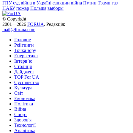
ГПУ
суд
війна в Україні
санкции
війна
Путин
Трамп
газ
НАБУ
пожар
Польша
выборы
© Copyright
2001—2026
FORUA
. Редакція:
mail@for-ua.com
Головне
Рейтинги
Точка зору
Енергетика
Інтерв’ю
Столиця
Дайджест
TOP For UA
Суспiльство
Культура
Світ
Економіка
Політика
Війна
Спорт
Здоров'я
Технології
Аналітика