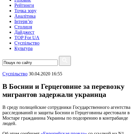
Рейтинги
Точка зору
Аналітика
Інтерв’ю
Столиця
Дайджест
TOP For UA
Суспiльство
Культура
Суспiльство
30.04.2020 16:55
В Боснии и Герцеговине за перевозку
мигрантов задержали украинца
В среду полицейские сотрудники Государственного агентства
расследований и защиты Боснии и Герцеговины арестовали в
Мостаре гражданина Украины по подозрению в контрабанде
людей.
Об этом сообщает
«Европейская правда»
со ссылкой на N1.