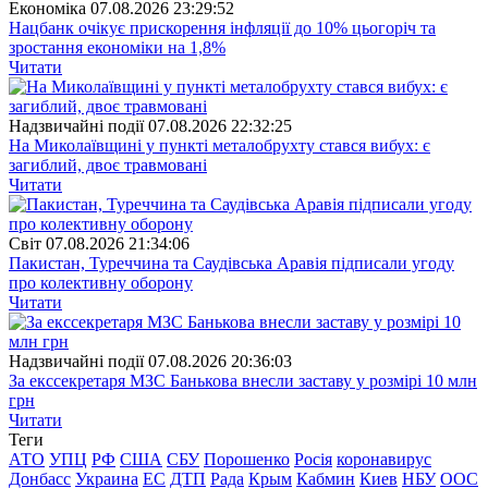
Економіка
07.08.2026 23:29:52
Нацбанк очікує прискорення інфляції до 10% цьогоріч та
зростання економіки на 1,8%
Читати
Надзвичайні події
07.08.2026 22:32:25
На Миколаївщині у пункті металобрухту стався вибух: є
загиблий, двоє травмовані
Читати
Свiт
07.08.2026 21:34:06
Пакистан, Туреччина та Саудівська Аравія підписали угоду
про колективну оборону
Читати
Надзвичайні події
07.08.2026 20:36:03
За екссекретаря МЗС Банькова внесли заставу у розмірі 10 млн
грн
Читати
Теги
АТО
УПЦ
РФ
США
СБУ
Порошенко
Росія
коронавирус
Донбасс
Украина
ЕС
ДТП
Рада
Крым
Кабмин
Киев
НБУ
ООС