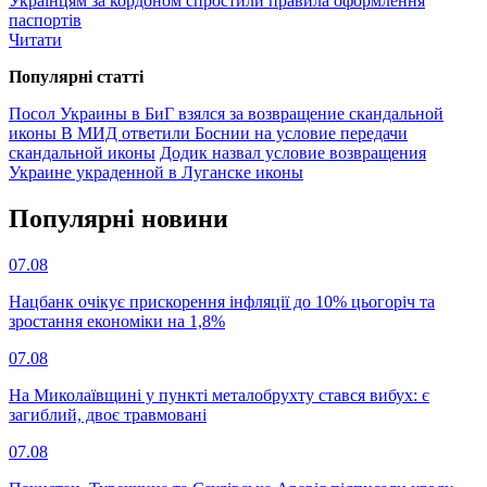
Українцям за кордоном спростили правила оформлення
паспортів
Читати
Популярнi статтi
Посол Украины в БиГ взялся за возвращение скандальной
иконы
В МИД ответили Боснии на условие передачи
скандальной иконы
Додик назвал условие возвращения
Украине украденной в Луганске иконы
Популярнi новини
07.08
Нацбанк очікує прискорення інфляції до 10% цьогоріч та
зростання економіки на 1,8%
07.08
На Миколаївщині у пункті металобрухту стався вибух: є
загиблий, двоє травмовані
07.08