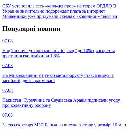
СБУ установила сеть «колл-центров» из тюрем ОРДЛО
В
Украине значительно подорожает плата за интернет
Мошенники уже придумали схемы с «ковидной» тысячей
Популярнi новини
07.08
Нацбанк очікує прискорення інфляції до 10% цьогоріч та
зростання економіки на 1,8%
07.08
На Миколаївщині у пункті металобрухту стався вибух: є
загиблий, двоє травмовані
07.08
Пакистан, Туреччина та Саудівська Аравія підписали угоду
про колективну оборону
07.08
За екссекретаря МЗС Банькова внесли заставу у розмірі 10 млн