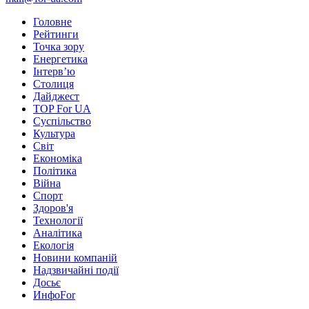
Головне
Рейтинги
Точка зору
Енергетика
Інтерв’ю
Столиця
Дайджест
TOP For UA
Суспiльство
Культура
Світ
Економіка
Політика
Війна
Спорт
Здоров'я
Технології
Аналітика
Екологія
Новини компаній
Надзвичайні події
Досьє
ИнфоFor