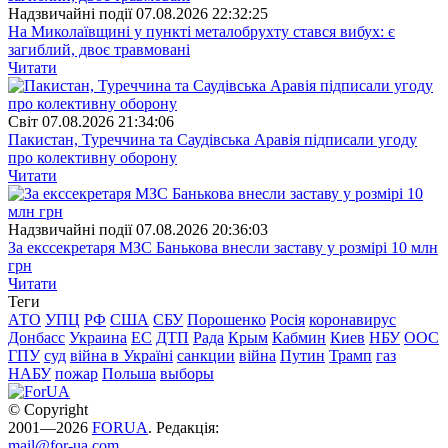
Надзвичайні події
07.08.2026 22:32:25
На Миколаївщині у пункті металобрухту стався вибух: є
загиблий, двоє травмовані
Читати
Свiт
07.08.2026 21:34:06
Пакистан, Туреччина та Саудівська Аравія підписали угоду
про колективну оборону
Читати
Надзвичайні події
07.08.2026 20:36:03
За екссекретаря МЗС Банькова внесли заставу у розмірі 10 млн
грн
Читати
Теги
АТО
УПЦ
РФ
США
СБУ
Порошенко
Росія
коронавирус
Донбасс
Украина
ЕС
ДТП
Рада
Крым
Кабмин
Киев
НБУ
ООС
ГПУ
суд
війна в Україні
санкции
війна
Путин
Трамп
газ
НАБУ
пожар
Польша
выборы
© Copyright
2001—2026
FORUA
. Редакція:
mail@for-ua.com