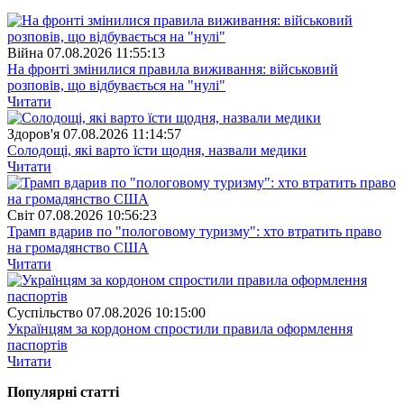
Війна
07.08.2026 11:55:13
На фронті змінилися правила виживання: військовий
розповів, що відбувається на "нулі"
Читати
Здоров'я
07.08.2026 11:14:57
Солодощі, які варто їсти щодня, назвали медики
Читати
Свiт
07.08.2026 10:56:23
Трамп вдарив по "пологовому туризму": хто втратить право
на громадянство США
Читати
Суспiльство
07.08.2026 10:15:00
Українцям за кордоном спростили правила оформлення
паспортів
Читати
Популярнi статтi