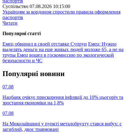
Суспiльство
07.08.2026 10:15:00
Українцям за кордоном спростили правила оформлення
паспортів
Читати
Популярнi статтi
Емец обвинил в своей отставке Супрун
Емец: Нужно
выделять деньги на еще живых людей моложе 65, а не на
трупы
Емец вошел в госкомиссию по экологической
безопасности и ЧС
Популярнi новини
07.08
Нацбанк очікує прискорення інфляції до 10% цьогоріч та
зростання економіки на 1,8%
07.08
На Миколаївщині у пункті металобрухту стався вибух: є
загиблий, двоє травмовані