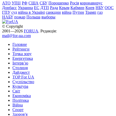
АТО
УПЦ
РФ
США
СБУ
Порошенко
Росія
коронавирус
Донбасс
Украина
ЕС
ДТП
Рада
Крым
Кабмин
Киев
НБУ
ООС
ГПУ
суд
війна в Україні
санкции
війна
Путин
Трамп
газ
НАБУ
пожар
Польша
выборы
© Copyright
2001—2026
FORUA
. Редакція:
mail@for-ua.com
Головне
Рейтинги
Точка зору
Енергетика
Інтерв’ю
Столиця
Дайджест
TOP For UA
Суспiльство
Культура
Світ
Економіка
Політика
Війна
Спорт
Здоров'я