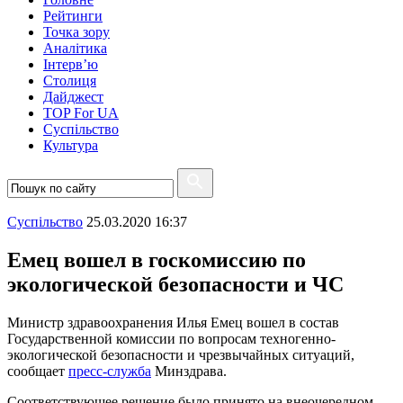
Рейтинги
Точка зору
Аналітика
Інтерв’ю
Столиця
Дайджест
TOP For UA
Суспiльство
Культура
Суспiльство
25.03.2020 16:37
Емец вошел в госкомиссию по
экологической безопасности и ЧС
Министр здравоохранения Илья Емец вошел в состав
Государственной комиссии по вопросам техногенно-
экологической безопасности и чрезвычайных ситуаций,
сообщает
пресс-служба
Минздрава.
Соответствующее решение было принято на внеочередном