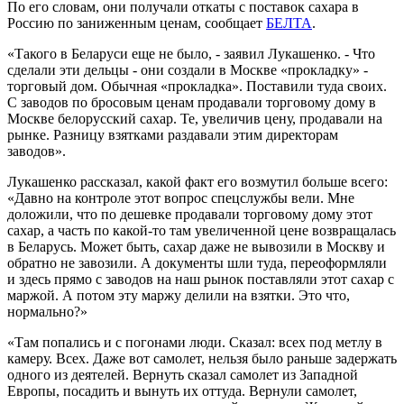
По его словам, они получали откаты с поставок сахара в
Россию по заниженным ценам, сообщает
БЕЛТА
.
«Такого в Беларуси еще не было, - заявил Лукашенко. - Что
сделали эти дельцы - они создали в Москве «прокладку» -
торговый дом. Обычная «прокладка». Поставили туда своих.
С заводов по бросовым ценам продавали торговому дому в
Москве белорусский сахар. Те, увеличив цену, продавали на
рынке. Разницу взятками раздавали этим директорам
заводов».
Лукашенко рассказал, какой факт его возмутил больше всего:
«Давно на контроле этот вопрос спецслужбы вели. Мне
доложили, что по дешевке продавали торговому дому этот
сахар, а часть по какой-то там увеличенной цене возвращалась
в Беларусь. Может быть, сахар даже не вывозили в Москву и
обратно не завозили. А документы шли туда, переоформляли
и здесь прямо с заводов на наш рынок поставляли этот сахар с
маржой. А потом эту маржу делили на взятки. Это что,
нормально?»
«Там попались и с погонами люди. Сказал: всех под метлу в
камеру. Всех. Даже вот самолет, нельзя было раньше задержать
одного из деятелей. Вернуть сказал самолет из Западной
Европы, посадить и вынуть их оттуда. Вернули самолет,