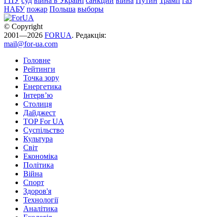
ГПУ
суд
війна в Україні
санкции
війна
Путин
Трамп
газ
НАБУ
пожар
Польша
выборы
© Copyright
2001—2026
FORUA
. Редакція:
mail@for-ua.com
Головне
Рейтинги
Точка зору
Енергетика
Інтерв’ю
Столиця
Дайджест
TOP For UA
Суспiльство
Культура
Світ
Економіка
Політика
Війна
Спорт
Здоров'я
Технології
Аналітика