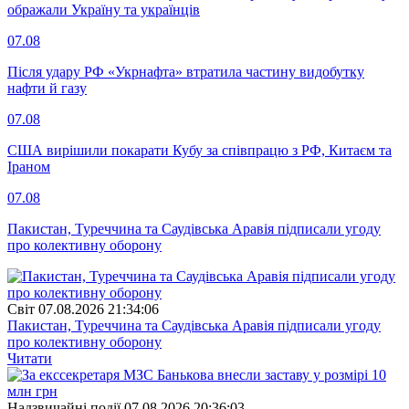
ображали Україну та українців
07.08
Після удару РФ «Укрнафта» втратила частину видобутку
нафти й газу
07.08
США вирішили покарати Кубу за співпрацю з РФ, Китаєм та
Іраном
07.08
Пакистан, Туреччина та Саудівська Аравія підписали угоду
про колективну оборону
Свiт
07.08.2026 21:34:06
Пакистан, Туреччина та Саудівська Аравія підписали угоду
про колективну оборону
Читати
Надзвичайні події
07.08.2026 20:36:03