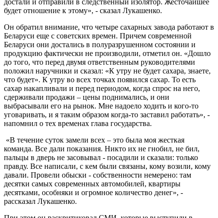
достали и отправили в следственный изолятор. Жесточайшее
будет отношение к этому», - сказал Лукашенко.
Он обратил внимание, что четыре сахарных завода работают в
Беларуси еще с советских времен. Причем современной
Беларуси они достались в полуразрушенном состоянии и
продукцию фактически не производили, отметил он. «Дошло
до того, что перед двумя ответственным руководителями
положил наручники и сказал: «К утру не будет сахара, знаете,
что будет». К утру во всех точках появился сахар. То есть
сахар накапливали и перед периодом, когда спрос на него,
сдерживали продажи – цены поднимались, и они
выбрасывали его на рынок. Мне надоело ходить и кого-то
уговаривать, и я таким образом когда-то заставил работать», -
напомнил о тех временах глава государства.
«В течение суток замели всех – это была моя жесткая
команда. Все дали показания. Никто их не гнобил, не бил,
пальцы в дверь не засовывал - посадили и сказали: только
правду. Все написали, с кем были связаны, кому возили, кому
давали. Провели обыски - собственности немерено: там
десятки самых современных автомобилей, квартиры
десятками, особняки и огромное количество денег», -
рассказал Лукашенко.
При этом он раскритиковал СМИ, которые выступили в