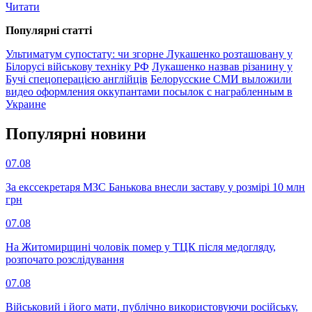
Читати
Популярнi статтi
Ультиматум супостату: чи згорне Лукашенко розташовану у
Білорусі військову техніку РФ
Лукашенко назвав різанину у
Бучі спецоперацією англійців
Белорусские СМИ выложили
видео оформления оккупантами посылок с награбленным в
Украине
Популярнi новини
07.08
За екссекретаря МЗС Банькова внесли заставу у розмірі 10 млн
грн
07.08
На Житомирщині чоловік помер у ТЦК після медогляду,
розпочато розслідування
07.08
Військовий і його мати, публічно використовуючи російську,