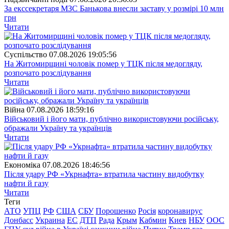
За екссекретаря МЗС Банькова внесли заставу у розмірі 10 млн
грн
Читати
Суспiльство
07.08.2026 19:05:56
На Житомирщині чоловік помер у ТЦК після медогляду,
розпочато розслідування
Читати
Війна
07.08.2026 18:59:16
Військовий і його мати, публічно використовуючи російську,
ображали Україну та українців
Читати
Економіка
07.08.2026 18:46:56
Після удару РФ «Укрнафта» втратила частину видобутку
нафти й газу
Читати
Теги
АТО
УПЦ
РФ
США
СБУ
Порошенко
Росія
коронавирус
Донбасс
Украина
ЕС
ДТП
Рада
Крым
Кабмин
Киев
НБУ
ООС