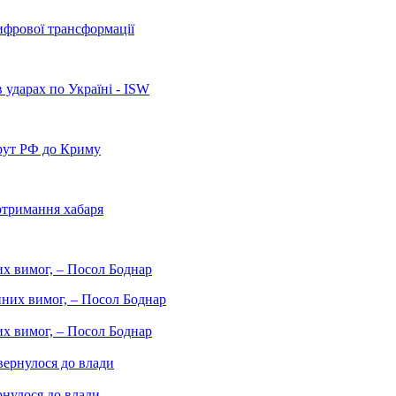
ифрової трансформації
 ударах по Україні - ISW
рут РФ до Криму
отримання хабаря
них вимог, – Посол Боднар
них вимог, – Посол Боднар
рнулося до влади