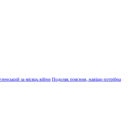
еленський за місяць війни
Подоляк пояснив, навіщо потрібна