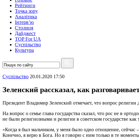
Рейтинги
Точка зору
Аналітика
Інтерв’ю
Столиця
Дайджест
TOP For UA
Суспiльство
Культура
Суспiльство
20.01.2020 17:50
Зеленский рассказал, как разговаривает
Президент Владимир Зеленский отмечает, что вопрос религии 
На вопрос о семье глава государства сказал, что рос не в орт
не были религиозными и религии в советском государстве как 
«Когда я был мальчиком, у меня было одно отношение, сейчас –
Конечно, я верю в Бога. Но я говорю с ним только в те момент