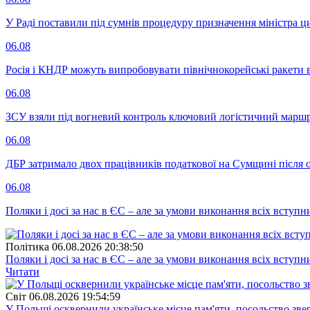
У Раді поставили під сумнів процедуру призначення міністра ц
06.08
Росія і КНДР можуть випробовувати північнокорейські ракети в
06.08
ЗСУ взяли під вогневий контроль ключовий логістичний марш
06.08
ДБР затримало двох працівників податкової на Сумщині після 
06.08
Поляки і досі за нас в ЄС – але за умови виконання всіх вступ
Полiтика
06.08.2026 20:38:50
Поляки і досі за нас в ЄС – але за умови виконання всіх вступ
Читати
Свiт
06.08.2026 19:54:59
У Польщі осквернили українське місце пам'яти, посольство зве