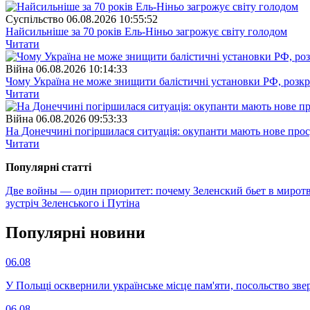
Суспiльство
06.08.2026 10:55:52
Найсильніше за 70 років Ель-Ніньо загрожує світу голодом
Читати
Війна
06.08.2026 10:14:33
Чому Україна не може знищити балістичні установки РФ, розк
Читати
Війна
06.08.2026 09:53:33
На Донеччині погіршилася ситуація: окупанти мають нове про
Читати
Популярнi статтi
Две войны — один приоритет: почему Зеленский бьет в мирот
зустріч Зеленського і Путіна
Популярнi новини
06.08
У Польщі осквернили українське місце пам'яти, посольство зве
06.08