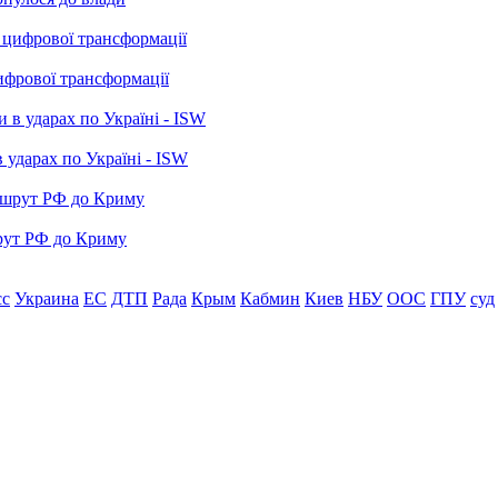
ифрової трансформації
 ударах по Україні - ISW
рут РФ до Криму
сс
Украина
ЕС
ДТП
Рада
Крым
Кабмин
Киев
НБУ
ООС
ГПУ
суд