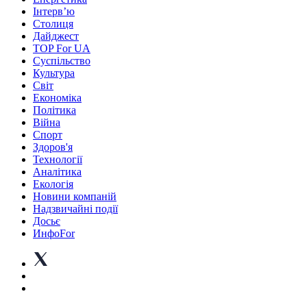
Інтерв’ю
Столиця
Дайджест
TOP For UA
Суспiльство
Культура
Світ
Економіка
Політика
Війна
Спорт
Здоров'я
Технології
Аналітика
Екологія
Новини компаній
Надзвичайні події
Досьє
ИнфоFor