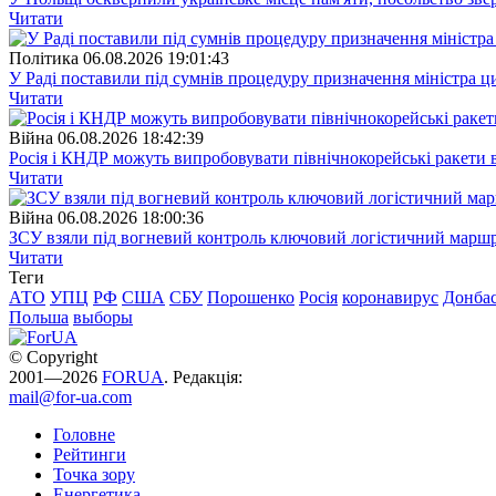
Читати
Полiтика
06.08.2026 19:01:43
У Раді поставили під сумнів процедуру призначення міністра ц
Читати
Війна
06.08.2026 18:42:39
Росія і КНДР можуть випробовувати північнокорейські ракети в
Читати
Війна
06.08.2026 18:00:36
ЗСУ взяли під вогневий контроль ключовий логістичний марш
Читати
Теги
АТО
УПЦ
РФ
США
СБУ
Порошенко
Росія
коронавирус
Донба
Польша
выборы
© Copyright
2001—2026
FORUA
. Редакція:
mail@for-ua.com
Головне
Рейтинги
Точка зору
Енергетика