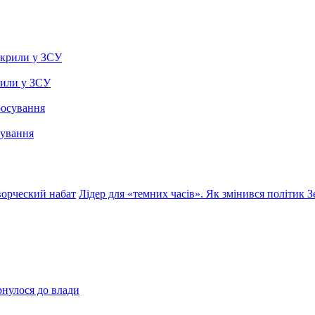
рили у ЗСУ
сування
ворческий набат
Лідер для «темних часів». Як змінився політик З
рнулося до влади