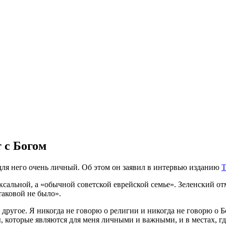
 с Богом
для него очень личный. Об этом он заявил в интервью изданию
T
одоксальной, а «обычной советской еврейской семье». Зеленский 
таковой не было».
 другое. Я никогда не говорю о религии и никогда не говорю о Б
ы, которые являются для меня личными и важными, и в местах, гд