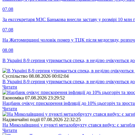
07.08
За екссекретаря МЗС Банькова внесли заставу у розмірі 10 млн 
07.08
На Житомирщині чоловік помер у ТЦК після медогляду, розпоч
08.08
В Україні 8-9 серпня утримається спека, в неділю очікуються до
Суспiльство
08.08.2026 00:02:04
В Україні 8-9 серпня утримається спека, в неділю очікуються до
Читати
Економіка
07.08.2026 23:29:52
Нацбанк очікує прискорення інфляції до 10% цьогоріч та зрост
Читати
Надзвичайні події
07.08.2026 22:32:25
На Миколаївщині у пункті металобрухту стався вибух: є загибл
Читати