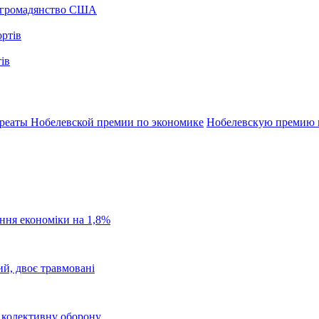
а громадянство США
ів
реаты Нобелевской премии по экономике
Нобелевскую премию м
ання економіки на 1,8%
ий, двоє травмовані
о колективну оборону