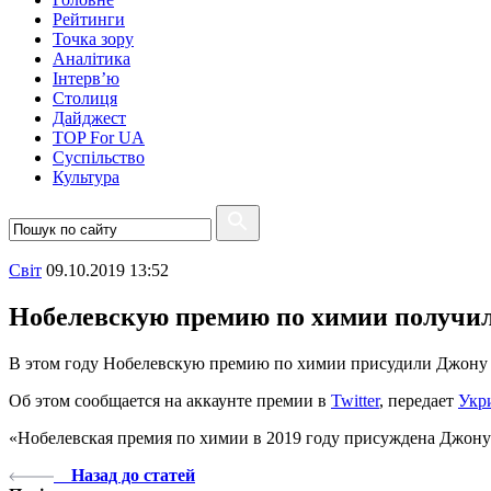
Рейтинги
Точка зору
Аналітика
Інтерв’ю
Столиця
Дайджест
TOP For UA
Суспiльство
Культура
Свiт
09.10.2019 13:52
Нобелевскую премию по химии получил
В этом году Нобелевскую премию по химии присудили Джону Б
Об этом сообщается на аккаунте премии в
Twitter
, передает
Укр
«Нобелевская премия по химии в 2019 году присуждена Джону 
Назад до статей