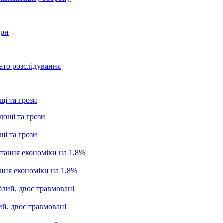
грн
ато розслідування
щі та грози
щі та грози
ання економіки на 1,8%
ий, двоє травмовані