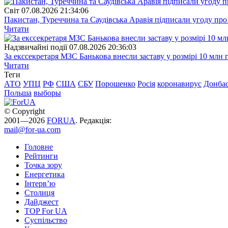
Свiт
07.08.2026 21:34:06
Пакистан, Туреччина та Саудівська Аравія підписали угоду пр
Читати
Надзвичайні події
07.08.2026 20:36:03
За екссекретаря МЗС Банькова внесли заставу у розмірі 10 млн 
Читати
Теги
АТО
УПЦ
РФ
США
СБУ
Порошенко
Росія
коронавирус
Донба
Польша
выборы
© Copyright
2001—2026
FORUA
. Редакція:
mail@for-ua.com
Головне
Рейтинги
Точка зору
Енергетика
Інтерв’ю
Столиця
Дайджест
TOP For UA
Суспiльство