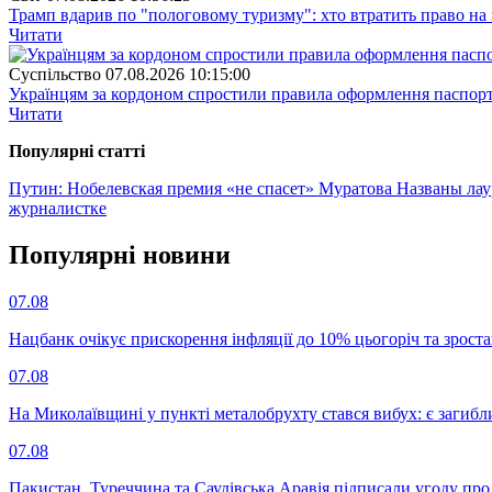
Трамп вдарив по "пологовому туризму": хто втратить право н
Читати
Суспiльство
07.08.2026 10:15:00
Українцям за кордоном спростили правила оформлення паспорт
Читати
Популярнi статтi
Путин: Нобелевская премия «не спасет» Муратова
Названы лау
журналистке
Популярнi новини
07.08
Нацбанк очікує прискорення інфляції до 10% цьогоріч та зрост
07.08
На Миколаївщині у пункті металобрухту стався вибух: є загибл
07.08
Пакистан, Туреччина та Саудівська Аравія підписали угоду пр