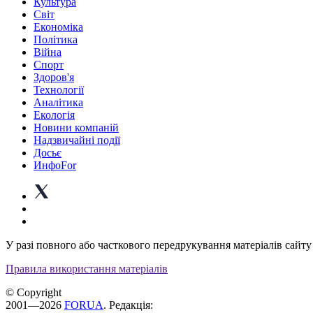
Культура
Світ
Економіка
Політика
Війна
Спорт
Здоров'я
Технології
Аналітика
Екологія
Новини компаній
Надзвичайні події
Досьє
ИнфоFor
У разі повного або часткового передрукування матеріалів сайту 
Правила використання матеріалів
© Copyright
2001—2026
FORUA
. Редакція: