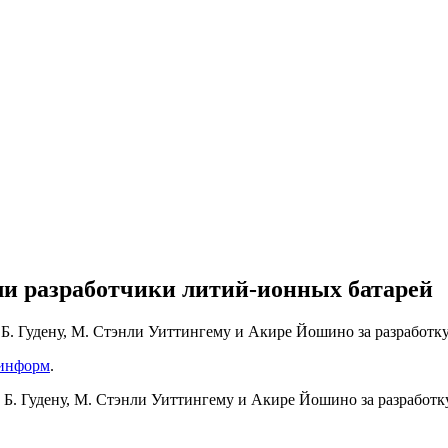
и разработчики литий-ионных батарей
. Гудену, М. Стэнли Уиттингему и Акире Йошино за разработку
информ
.
Б. Гудену, М. Стэнли Уиттингему и Акире Йошино за разработку