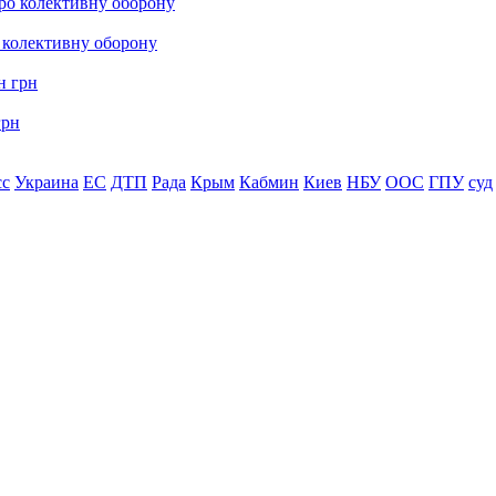
о колективну оборону
грн
сс
Украина
ЕС
ДТП
Рада
Крым
Кабмин
Киев
НБУ
ООС
ГПУ
суд