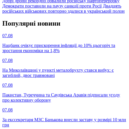
Добрі дрони рекордно обвалили російську нафтопереробку
Демократи поставили на паузу санкції проти Росії
Двадцять
російських військових повторно здалися в український полон
Популярнi новини
07.08
Нацбанк очікує прискорення інфляції до 10% цьогоріч та
зростання економіки на 1,8%
07.08
На Миколаївщині у пункті металобрухту стався вибух: є
загиблий, двоє травмовані
07.08
Пакистан, Туреччина та Саудівська Аравія підписали угоду
про колективну оборону
07.08
За екссекретаря МЗС Банькова внесли заставу у розмірі 10 млн
грн