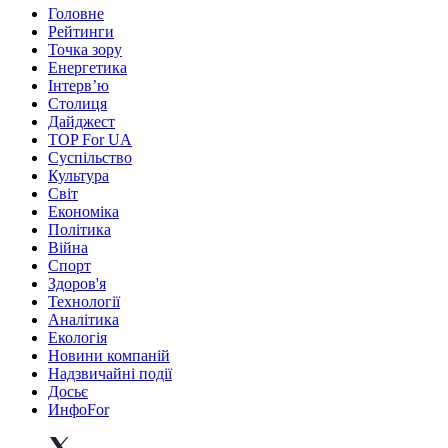
Головне
Рейтинги
Точка зору
Енергетика
Інтерв’ю
Столиця
Дайджест
TOP For UA
Суспiльство
Культура
Світ
Економіка
Політика
Війна
Спорт
Здоров'я
Технології
Аналітика
Екологія
Новини компаній
Надзвичайні події
Досьє
ИнфоFor