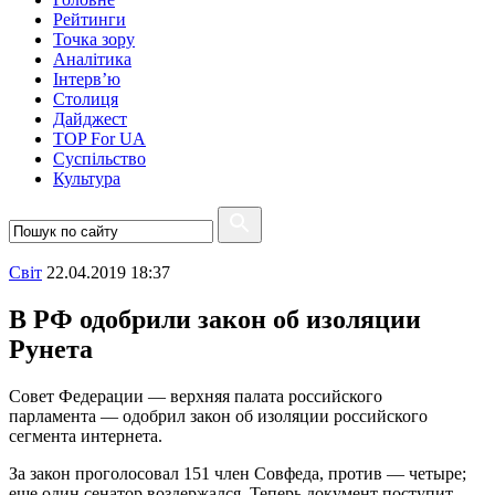
Рейтинги
Точка зору
Аналітика
Інтерв’ю
Столиця
Дайджест
TOP For UA
Суспiльство
Культура
Свiт
22.04.2019 18:37
В РФ одобрили закон об изоляции
Рунета
Совет Федерации — верхняя палата российского
парламента — одобрил закон об изоляции российского
сегмента интернета.
За закон проголосовал 151 член Совфеда, против — четыре;
еще один сенатор воздержался. Теперь документ поступит