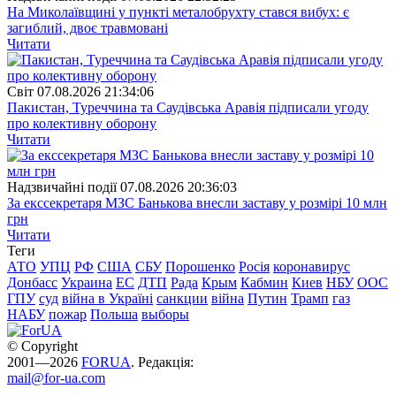
На Миколаївщині у пункті металобрухту стався вибух: є
загиблий, двоє травмовані
Читати
Свiт
07.08.2026 21:34:06
Пакистан, Туреччина та Саудівська Аравія підписали угоду
про колективну оборону
Читати
Надзвичайні події
07.08.2026 20:36:03
За екссекретаря МЗС Банькова внесли заставу у розмірі 10 млн
грн
Читати
Теги
АТО
УПЦ
РФ
США
СБУ
Порошенко
Росія
коронавирус
Донбасс
Украина
ЕС
ДТП
Рада
Крым
Кабмин
Киев
НБУ
ООС
ГПУ
суд
війна в Україні
санкции
війна
Путин
Трамп
газ
НАБУ
пожар
Польша
выборы
© Copyright
2001—2026
FORUA
. Редакція:
mail@for-ua.com