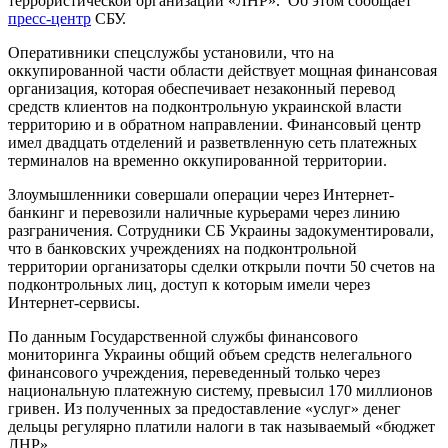
террористической организации «ЛНР». Об этом сообщает
пресс-центр
СБУ.
Оперативники спецслужбы установили, что на
оккупированной части области действует мощная финансовая
организация, которая обеспечивает незаконный перевод
средств клиентов на подконтрольную украинской власти
территорию и в обратном направлении. Финансовый центр
имел двадцать отделений и разветвленную сеть платежных
терминалов на временно оккупированной территории.
Злоумышленники совершали операции через Интернет-
банкинг и перевозили наличные курьерами через линию
разграничения. Сотрудники СБ Украины задокументировали,
что в банковских учреждениях на подконтрольной
территории организаторы сделки открыли почти 50 счетов на
подконтрольных лиц, доступ к которым имели через
Интернет-сервисы.
По данным Государственной службы финансового
мониторинга Украины общий объем средств нелегального
финансового учреждения, переведенный только через
национальную платежную систему, превысил 170 миллионов
гривен. Из полученных за предоставление «услуг» денег
дельцы регулярно платили налоги в так называемый «бюджет
ЛНР».