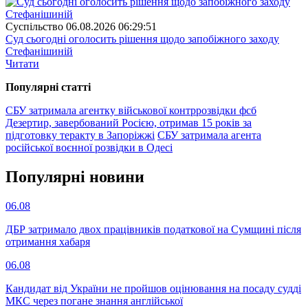
Суспiльство
06.08.2026 06:29:51
Суд сьогодні оголосить рішення щодо запобіжного заходу
Стефанішиній
Читати
Популярнi статтi
СБУ затримала агентку військової контррозвідки фсб
Дезертир, завербований Росією, отримав 15 років за
підготовку теракту в Запоріжжі
СБУ затримала агента
російської воєнної розвідки в Одесі
Популярнi новини
06.08
ДБР затримало двох працівників податкової на Сумщині після
отримання хабаря
06.08
Кандидат від України не пройшов оцінювання на посаду судді
МКС через погане знання англійської