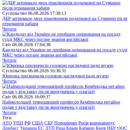
Суспiльство
06.08.2026 17:38:13
ДБР затримало двох працівників податкової на Сумщині після
отримання хабаря
Читати
Свiт
06.08.2026 17:04:38
Кандидат від України не пройшов оцінювання на посаду судді
МКС через погане знання англійської
Читати
Суспiльство
06.08.2026 16:36:31
Ющенка призначили головою наглядової ради музею
Читати
Свiт
06.08.2026 16:09:37
Наймолодший темношкірий професор Кембриджа негайно
подав у відставку після звинувачень у плагіаті
Читати
Теги
АТО
УПЦ
РФ
США
СБУ
Порошенко
Росія
коронавирус
Донбасс
Украина
ЕС
ДТП
Рада
Крым
Кабмин
Киев
НБУ
ООС