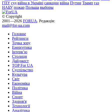
ГПУ
суд
війна в Україні
санкции
війна
Путин
Трамп
газ
НАБУ
пожар
Польша
выборы
© Copyright
2001—2026
FORUA
. Редакція:
mail@for-ua.com
Головне
Рейтинги
Точка зору
Енергетика
Інтерв’ю
Столиця
Дайджест
TOP For UA
Суспiльство
Культура
Світ
Економіка
Політика
Війна
Спорт
Здоров'я
Технології
Аналітика