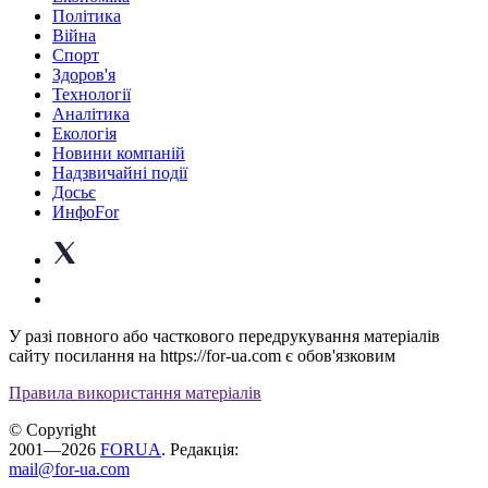
Політика
Війна
Спорт
Здоров'я
Технології
Аналітика
Екологія
Новини компаній
Надзвичайні події
Досьє
ИнфоFor
У разі повного або часткового передрукування матеріалів
сайту посилання на https://for-ua.com є обов'язковим
Правила використання матеріалів
© Copyright
2001—2026
FORUA
. Редакція:
mail@for-ua.com