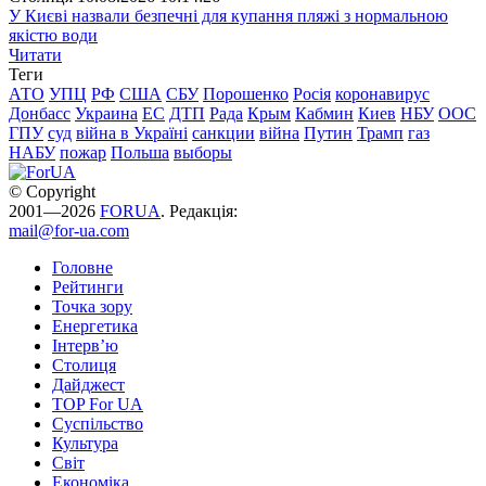
У Києві назвали безпечні для купання пляжі з нормальною
якістю води
Читати
Теги
АТО
УПЦ
РФ
США
СБУ
Порошенко
Росія
коронавирус
Донбасс
Украина
ЕС
ДТП
Рада
Крым
Кабмин
Киев
НБУ
ООС
ГПУ
суд
війна в Україні
санкции
війна
Путин
Трамп
газ
НАБУ
пожар
Польша
выборы
© Copyright
2001—2026
FORUA
. Редакція:
mail@for-ua.com
Головне
Рейтинги
Точка зору
Енергетика
Інтерв’ю
Столиця
Дайджест
TOP For UA
Суспiльство
Культура
Світ
Економіка