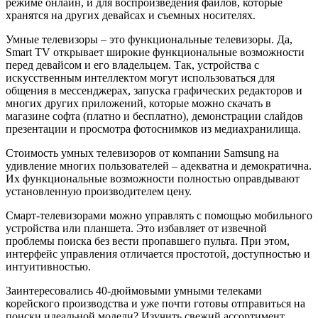
режиме онлайн, и для воспроизведения файлов, которые
хранятся на других девайсах и съемных носителях.
Умные телевизоры – это функциональные телевизоры. Да,
Smart TV открывает широкие функциональные возможности
перед девайсом и его владельцем. Так, устройства с
искусственным интеллектом могут использоваться для
общения в мессенджерах, запуска графических редакторов и
многих других приложений, которые можно скачать в
магазине софта (платно и бесплатно), демонстрации слайдов
презентации и просмотра фотоснимков из медиахранилища.
Стоимость умных телевизоров от компании Samsung на
удивление многих пользователей – адекватна и демократична.
Их функциональные возможности полностью оправдывают
установленную производителем цену.
Смарт-телевизорами можно управлять с помощью мобильного
устройства или планшета. Это избавляет от извечной
проблемы поиска без вести пропавшего пульта. При этом,
интерфейс управления отличается простотой, доступностью и
интуитивностью.
Заинтересовались 40-дюймовыми умными телеками
корейского производства и уже почти готовы отправиться на
поиски идеальной модели? Изучить свежий ассортимент