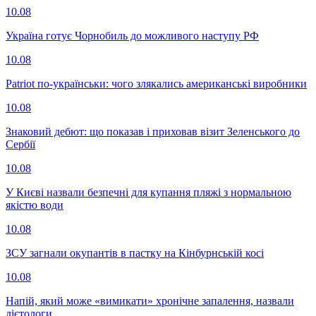
10.08
Україна готує Чорнобиль до можливого наступу РФ
10.08
Patriot по-українськи: чого злякались американські виробники
10.08
Знаковий дебют: що показав і приховав візит Зеленського до
Сербії
10.08
У Києві назвали безпечні для купання пляжі з нормальною
якістю води
10.08
ЗСУ загнали окупантів в пастку на Кінбурнській косі
10.08
Напій, який може «вимикати» хронічне запалення, назвали
дієтологи