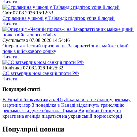
Читати
Свiт
07.08.2026 15:12:53
Стрілянина у школі у Таїланді: підліток убив 8 людей
Читати
Суспiльство
07.08.2026 14:54:46
Операція «Чесний призов»: на Закарпатті зник майже цілий
полк з військового обліку
Читати
Полiтика
07.08.2026 14:25:32
ЄС затвердив нові санкції проти РФ
Читати
Популярнi статтi
В Україні блокуватимуть Ютуб-канали за незаконну рекламу
азартних ігор
З понеділка в Канаді відкличуть трансляцію
реклами, яка дуже образила Трампа
Виробник бетону та
креативна агенція піаряться на українській порноакторці
Популярнi новини