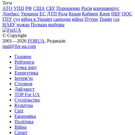
Теги
АТО
УПЦ
РФ
США
СБУ
Порошенко
Росія
коронавирус
Донбасс
Украина
ЕС
ДТП
Рада
Крым
Кабмин
Киев
НБУ
ООС
ГПУ
суд
війна в Україні
санкции
війна
Путин
Трамп
газ
НАБУ
пожар
Польша
выборы
© Copyright
2001—2026
FORUA
. Редакція:
mail@for-ua.com
Головне
Рейтинги
Точка зору
Енергетика
Інтерв’ю
Столиця
Дайджест
TOP For UA
Суспiльство
Культура
Світ
Економіка
Політика
Війна
Спорт