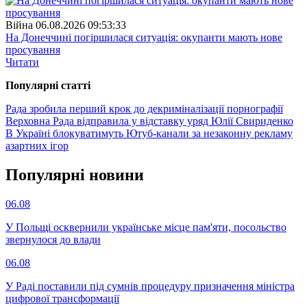
Війна
06.08.2026 09:53:33
На Донеччині погіршилася ситуація: окупанти мають нове
просування
Читати
Популярнi статтi
Рада зробила перший крок до декриміналізації порнографії
Верховна Рада відправила у відставку уряд Юлії Свириденко
В Україні блокуватимуть Ютуб-канали за незаконну рекламу
азартних ігор
Популярнi новини
06.08
У Польщі осквернили українське місце пам'яти, посольство
звернулося до влади
06.08
У Раді поставили під сумнів процедуру призначення міністра
цифрової трансформації