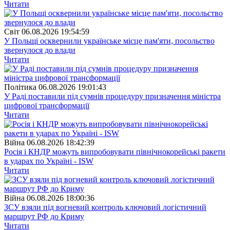
Читати
Свiт
06.08.2026 19:54:59
У Польщі осквернили українське місце пам'яти, посольство
звернулося до влади
Читати
Полiтика
06.08.2026 19:01:43
У Раді поставили під сумнів процедуру призначення міністра
цифрової трансформації
Читати
Війна
06.08.2026 18:42:39
Росія і КНДР можуть випробовувати північнокорейські ракети
в ударах по Україні - ISW
Читати
Війна
06.08.2026 18:00:36
ЗСУ взяли під вогневий контроль ключовий логістичний
маршрут РФ до Криму
Читати