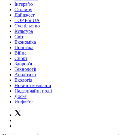
Інтерв’ю
Столиця
Дайджест
TOP For UA
Суспiльство
Культура
Світ
Економіка
Політика
Війна
Спорт
Здоров'я
Технології
Аналітика
Екологія
Новини компаній
Надзвичайні події
Досьє
ИнфоFor