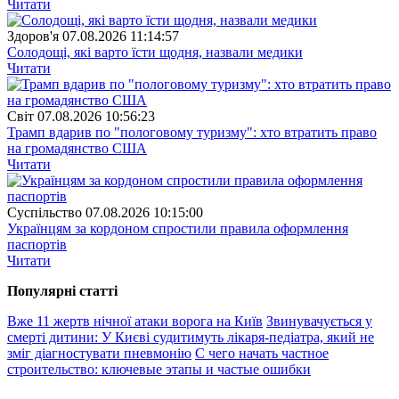
Читати
Здоров'я
07.08.2026 11:14:57
Солодощі, які варто їсти щодня, назвали медики
Читати
Свiт
07.08.2026 10:56:23
Трамп вдарив по "пологовому туризму": хто втратить право
на громадянство США
Читати
Суспiльство
07.08.2026 10:15:00
Українцям за кордоном спростили правила оформлення
паспортів
Читати
Популярнi статтi
Вже 11 жертв нічної атаки ворога на Київ
Звинувачується у
смерті дитини: У Києві судитимуть лікаря-педіатра, який не
зміг діагностувати пневмонію
С чего начать частное
строительство: ключевые этапы и частые ошибки