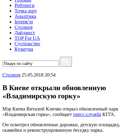
Рейтинги
Точка зору
Аналітика
Інтерв’ю
Столиця
Дайджест
TOP For UA
Суспiльство
Культура
Столиця
25.05.2018 20:54
В Киеве открыли обновленную
«Владимирскую горку»
Мэр Киева Виталий Кличко открыл обновленный парк
«Владимирская горка», сообщает
пресс-служба
КГГА.
Он осмотрел обновленные дорожки, детскую площадку,
скамейки и реконструированную беседку парка.