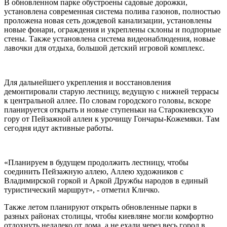
В обновленном парке обустроены садовые дорожки,
установлена ​​современная система полива газонов, полностью
проложена новая сеть дождевой канализации, установлены
новые фонари, ограждения и укреплены склоны и подпорные
стены. Также установлена ​​система видеонаблюдения, новые
лавочки для отдыха, большой детский игровой комплекс.
Для дальнейшего укрепления и восстановления
демонтировали старую лестницу, ведущую с нижней террасы
к центральной аллее. По словам городского головы, вскоре
планируется открыть и новые ступеньки на Старокиевскую
гору от Пейзажной аллеи к урочищу Гончары-Кожемяки. Там
сегодня идут активные работы.
«Планируем в будущем продолжить лестницу, чтобы
соединить Пейзажную аллею, Аллею художников с
Владимирской горкой и Аркой Дружбы народов в единый
туристический маршрут», - отметил Кличко.
Также летом планируют открыть обновленные парки в
разных районах столицы, чтобы киевляне могли комфортно
отдохнуть недалеко от дома, а не ехали через весь город в