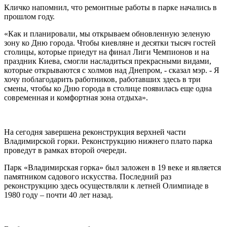
Кличко напомнил, что ремонтные работы в парке начались в
прошлом году.
«Как и планировали, мы открываем обновленную зеленую
зону ко Дню города. Чтобы киевляне и десятки тысяч гостей
столицы, которые приедут на финал Лиги Чемпионов и на
праздник Киева, смогли насладиться прекрасными видами,
которые открываются с холмов над Днепром, - сказал мэр. - Я
хочу поблагодарить работников, работавших здесь в три
смены, чтобы ко Дню города в столице появилась еще одна
современная и комфортная зона отдыха».
На сегодня завершена реконструкция верхней части
Владимирской горки. Реконструкцию нижнего плато парка
проведут в рамках второй очереди.
Парк «Владимирская горка» был заложен в 19 веке и является
памятником садового искусства. Последний раз
реконструкцию здесь осуществляли к летней Олимпиаде в
1980 году – почти 40 лет назад.