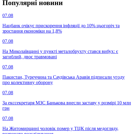
Популярнi новини
07.08
Нацбанк очікує прискорення інфляції до 10% цьогоріч та
зростання економіки на 1,8%
07.08
На Миколаївщині у пункті металобрухту стався вибух: є
загиблий, двоє травмовані
07.08
Пакистан, Туреччина та Саудівська Аравія підписали угоду
про колективну оборону
07.08
За екссекретаря МЗС Банькова внесли заставу у розмірі 10 млн
грн
07.08
На Житомирщині чоловік помер у ТЦК після медогляду,
розпочато розслідування