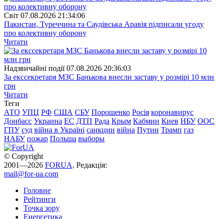
Свiт
07.08.2026 21:34:06
Пакистан, Туреччина та Саудівська Аравія підписали угоду
про колективну оборону
Читати
Надзвичайні події
07.08.2026 20:36:03
За екссекретаря МЗС Банькова внесли заставу у розмірі 10 млн
грн
Читати
Теги
АТО
УПЦ
РФ
США
СБУ
Порошенко
Росія
коронавирус
Донбасс
Украина
ЕС
ДТП
Рада
Крым
Кабмин
Киев
НБУ
ООС
ГПУ
суд
війна в Україні
санкции
війна
Путин
Трамп
газ
НАБУ
пожар
Польша
выборы
© Copyright
2001—2026
FORUA
. Редакція:
mail@for-ua.com
Головне
Рейтинги
Точка зору
Енергетика