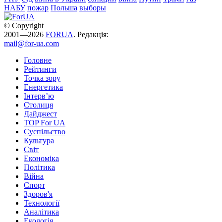
НАБУ
пожар
Польша
выборы
© Copyright
2001—2026
FORUA
. Редакція:
mail@for-ua.com
Головне
Рейтинги
Точка зору
Енергетика
Інтерв’ю
Столиця
Дайджест
TOP For UA
Суспiльство
Культура
Світ
Економіка
Політика
Війна
Спорт
Здоров'я
Технології
Аналітика
Екологія