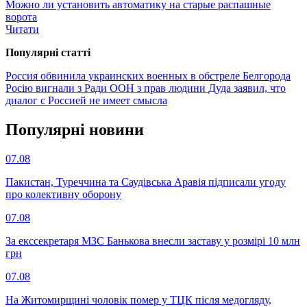
Можно ли установить автоматику на старые распашные
ворота
Читати
Популярнi статтi
Россия обвинила украинских военных в обстреле Белгорода
Росію вигнали з Ради ООН з прав людини
Дуда заявил, что
диалог с Россией не имеет смысла
Популярнi новини
07.08
Пакистан, Туреччина та Саудівська Аравія підписали угоду
про колективну оборону
07.08
За екссекретаря МЗС Банькова внесли заставу у розмірі 10 млн
грн
07.08
На Житомирщині чоловік помер у ТЦК після медогляду,