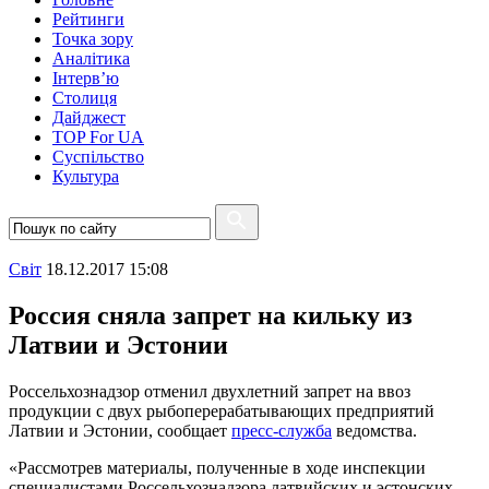
Рейтинги
Точка зору
Аналітика
Інтерв’ю
Столиця
Дайджест
TOP For UA
Суспiльство
Культура
Свiт
18.12.2017 15:08
Россия сняла запрет на кильку из
Латвии и Эстонии
Россельхознадзор отменил двухлетний запрет на ввоз
продукции с двух рыбоперерабатывающих предприятий
Латвии и Эстонии, сообщает
пресс-служба
ведомства.
«Рассмотрев материалы, полученные в ходе инспекции
специалистами Россельхознадзора латвийских и эстонских