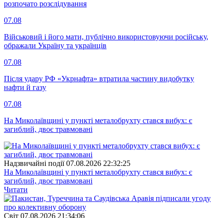
розпочато розслідування
07.08
Військовий і його мати, публічно використовуючи російську,
ображали Україну та українців
07.08
Після удару РФ «Укрнафта» втратила частину видобутку
нафти й газу
07.08
На Миколаївщині у пункті металобрухту стався вибух: є
загиблий, двоє травмовані
Надзвичайні події
07.08.2026 22:32:25
На Миколаївщині у пункті металобрухту стався вибух: є
загиблий, двоє травмовані
Читати
Свiт
07.08.2026 21:34:06