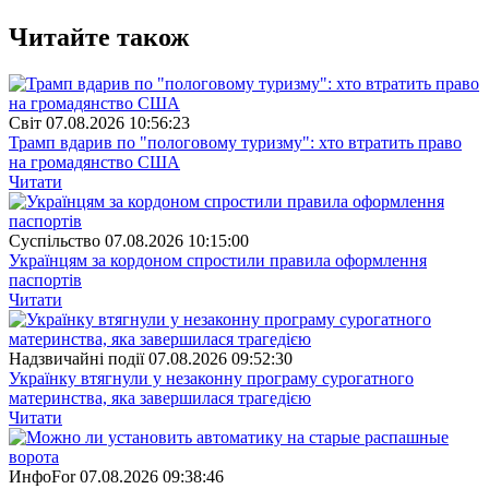
Читайте також
Свiт
07.08.2026 10:56:23
Трамп вдарив по "пологовому туризму": хто втратить право
на громадянство США
Читати
Суспiльство
07.08.2026 10:15:00
Українцям за кордоном спростили правила оформлення
паспортів
Читати
Надзвичайні події
07.08.2026 09:52:30
Українку втягнули у незаконну програму сурогатного
материнства, яка завершилася трагедією
Читати
ИнфоFor
07.08.2026 09:38:46