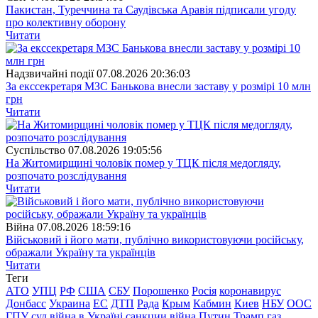
Пакистан, Туреччина та Саудівська Аравія підписали угоду
про колективну оборону
Читати
Надзвичайні події
07.08.2026 20:36:03
За екссекретаря МЗС Банькова внесли заставу у розмірі 10 млн
грн
Читати
Суспiльство
07.08.2026 19:05:56
На Житомирщині чоловік помер у ТЦК після медогляду,
розпочато розслідування
Читати
Війна
07.08.2026 18:59:16
Військовий і його мати, публічно використовуючи російську,
ображали Україну та українців
Читати
Теги
АТО
УПЦ
РФ
США
СБУ
Порошенко
Росія
коронавирус
Донбасс
Украина
ЕС
ДТП
Рада
Крым
Кабмин
Киев
НБУ
ООС
ГПУ
суд
війна в Україні
санкции
війна
Путин
Трамп
газ