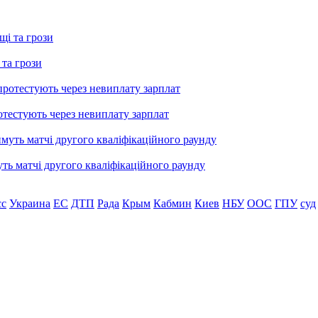
 та грози
тестують через невиплату зарплат
уть матчі другого кваліфікаційного раунду
сс
Украина
ЕС
ДТП
Рада
Крым
Кабмин
Киев
НБУ
ООС
ГПУ
суд