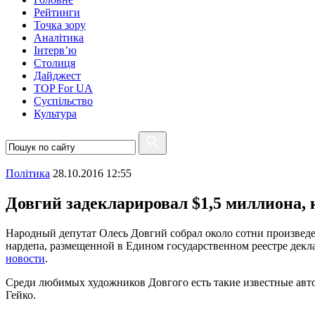
Рейтинги
Точка зору
Аналітика
Інтерв’ю
Столиця
Дайджест
TOP For UA
Суспiльство
Культура
Полiтика
28.10.2016 12:55
Довгий задекларировал $1,5 миллиона,
Народный депутат Олесь Довгий собрал около сотни произведе
нардепа, размещенной в Едином государственном реестре дек
новости
.
Среди любимых художников Довгого есть такие известные авт
Гейко.