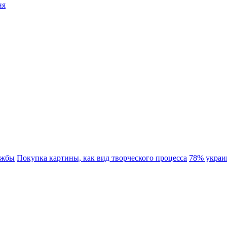
ня
ужбы
Покупка картины, как вид творческого процесса
78% украи