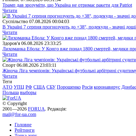
Трамп дав зрозуміти, що Україна не отримає ракети для Patriot
Читати
Суспiльство
07.08.2026 00:04:03
В Україні 7 серпня прогнозують до +38°, подекуди - значні дощі
Читати
Здоров'я
06.08.2026 23:33:25
Лихоманка Ебола: У Конго вже понад 1800 смертей, медики про
Читати
Спорт
06.08.2026 23:03:11
Жіноча Ліга чемпіонів: Українські футбольні арбітрині судитим
Читати
Теги
АТО
УПЦ
РФ
США
СБУ
Порошенко
Росія
коронавирус
Донба
Польша
выборы
© Copyright
2001—2026
FORUA
. Редакція:
mail@for-ua.com
Головне
Рейтинги
Точка зору