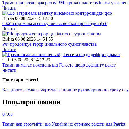
Трамп пригрозив джерелам ЗМІ тривалими термінами ув'язнен
Читати
Війна
06.08.2026 15:12:30
СБУ затримала агентку військової контррозвідки фсб
Читати
Війна
06.08.2026 14:54:55
РФ продовжує терор цивільного судноплавства
Читати
Свiт
06.08.2026 14:12:29
Трамп вимагає пояснень від Гегсета щодо дефіциту ракет
Читати
Популярнi статтi
Как долго служат смарт-часы: полное руководство по сроку сл
Популярнi новини
07.08
Трамп дав зрозуміти, що Україна не отримає ракети для Patriot