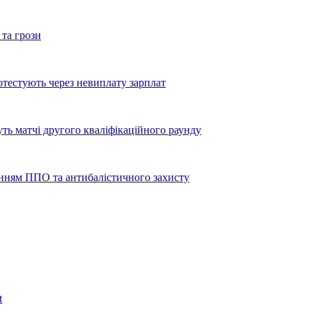
 та грози
тестують через невиплату зарплат
уть матчі другого кваліфікаційного раунду
енням ППО та антибалістичного захисту