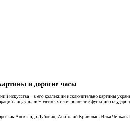
 картины и дорогие часы
ний искусства – в его коллекции исключительно картины украин
лараций лиц, уполномоченных на исполнение функций государст
оры как Александр Дубовик, Анатолий Криволап, Илья Чичкан. 