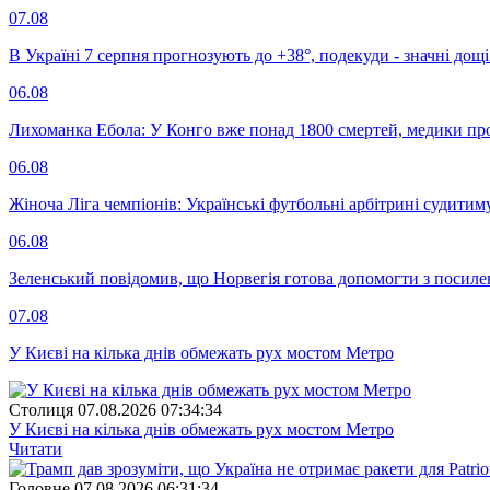
07.08
В Україні 7 серпня прогнозують до +38°, подекуди - значні дощі
06.08
Лихоманка Ебола: У Конго вже понад 1800 смертей, медики про
06.08
Жіноча Ліга чемпіонів: Українські футбольні арбітрині судитим
06.08
Зеленський повідомив, що Норвегія готова допомогти з посил
07.08
У Києві на кілька днів обмежать рух мостом Метро
Столиця
07.08.2026 07:34:34
У Києві на кілька днів обмежать рух мостом Метро
Читати
Головне
07.08.2026 06:31:34