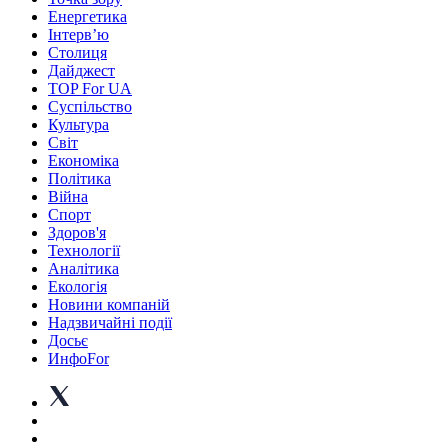
Енергетика
Інтерв’ю
Столиця
Дайджест
TOP For UA
Суспiльство
Культура
Світ
Економіка
Політика
Війна
Спорт
Здоров'я
Технології
Аналітика
Екологія
Новини компаній
Надзвичайні події
Досьє
ИнфоFor