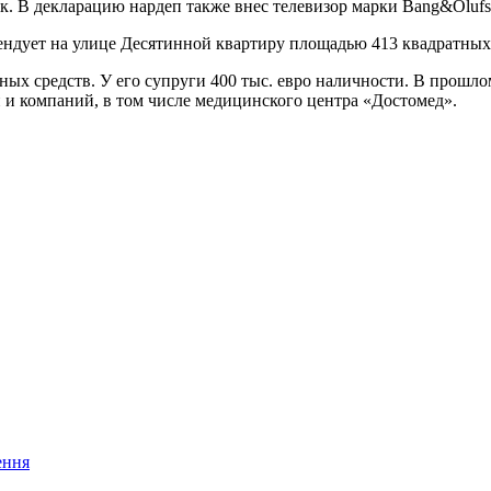
к. В декларацию нардеп также внес телевизор марки Bang&Olufs
рендует на улице Десятинной квартиру площадью 413 квадратных
чных средств. У его супруги 400 тыс. евро наличности. В прошл
 и компаний, в том числе медицинского центра «Достомед».