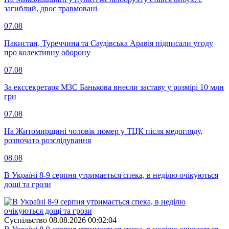
загиблий, двоє травмовані
07.08
Пакистан, Туреччина та Саудівська Аравія підписали угоду
про колективну оборону
07.08
За екссекретаря МЗС Банькова внесли заставу у розмірі 10 млн
грн
07.08
На Житомирщині чоловік помер у ТЦК після медогляду,
розпочато розслідування
08.08
В Україні 8-9 серпня утримається спека, в неділю очікуються
дощі та грози
Суспiльство
08.08.2026 00:02:04