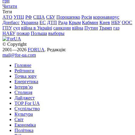
грн
Читати
Теги
АТО
УПЦ
РФ
США
СБУ
Порошенко
Росія
коронавирус
Донбасс
Украина
ЕС
ДТП
Рада
Крым
Кабмин
Киев
НБУ
ООС
ГПУ
суд
війна в Україні
санкции
війна
Путин
Трамп
газ
НАБУ
пожар
Польша
выборы
© Copyright
2001—2026
FORUA
. Редакція:
mail@for-ua.com
Головне
Рейтинги
Точка зору
Енергетика
Інтерв’ю
Столиця
Дайджест
TOP For UA
Суспiльство
Культура
Світ
Економіка
Політика