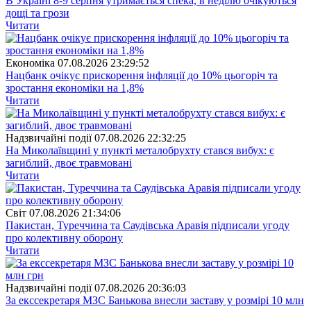
В Україні 8-9 серпня утримається спека, в неділю очікуються
дощі та грози
Читати
Економіка
07.08.2026 23:29:52
Нацбанк очікує прискорення інфляції до 10% цьогоріч та
зростання економіки на 1,8%
Читати
Надзвичайні події
07.08.2026 22:32:25
На Миколаївщині у пункті металобрухту стався вибух: є
загиблий, двоє травмовані
Читати
Свiт
07.08.2026 21:34:06
Пакистан, Туреччина та Саудівська Аравія підписали угоду
про колективну оборону
Читати
Надзвичайні події
07.08.2026 20:36:03
За екссекретаря МЗС Банькова внесли заставу у розмірі 10 млн