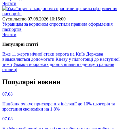
Читати
Суспiльство
07.08.2026 10:15:00
Українцям за кордоном спростили правила оформлення
паспортів
Читати
Популярнi статтi
Вже 11 жертв нічної атаки ворога на Київ
Держава
відмовляється допомогати Києву у підготовці до наступної
зими
Уламки воорожих дронів впали в одному з районів
столиці
Популярнi новини
07.08
Нацбанк очікує прискорення інфляції до 10% цьогоріч та
зростання економіки на 1,8%
07.08
На Миколаївщині у пункті металобрухту стався вибух: є