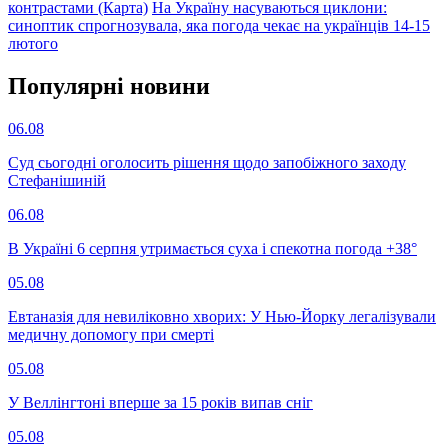
контрастами (Карта)
На Україну насуваються циклони:
синоптик спрогнозувала, яка погода чекає на українців 14-15
лютого
Популярнi новини
06.08
Суд сьогодні оголосить рішення щодо запобіжного заходу
Стефанішиній
06.08
В Україні 6 серпня утримається суха і спекотна погода +38°
05.08
Евтаназія для невиліковно хворих: У Нью-Йорку легалізували
медичну допомогу при смерті
05.08
У Веллінгтоні вперше за 15 років випав сніг
05.08