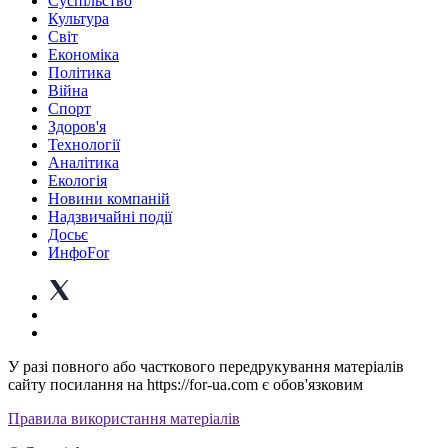
Суспiльство
Культура
Світ
Економіка
Політика
Війна
Спорт
Здоров'я
Технології
Аналітика
Екологія
Новини компаній
Надзвичайні події
Досьє
ИнфоFor
У разі повного або часткового передрукування матеріалів
сайту посилання на https://for-ua.com є обов'язковим
Правила використання матеріалів