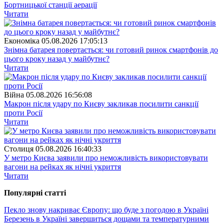
Бортницької станції аерації
Читати
Економіка
05.08.2026 17:05:13
Знімна батарея повертається: чи готовий ринок смартфонів до
цього кроку назад у майбутнє?
Читати
Війна
05.08.2026 16:56:08
Макрон після удару по Києву закликав посилити санкції
проти Росії
Читати
Столиця
05.08.2026 16:40:33
У метро Києва заявили про неможливість використовувати
вагони на рейках як нічні укриття
Читати
Популярнi статтi
Пекло знову накриває Європу: що буде з погодою в Україні
Березень в Україні завершиться дощами та температурними