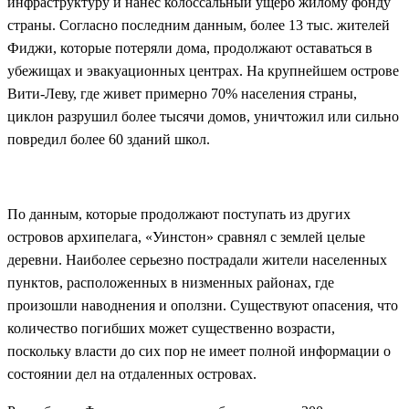
инфраструктуру и нанес колоссальный ущерб жилому фонду
страны. Согласно последним данным, более 13 тыс. жителей
Фиджи, которые потеряли дома, продолжают оставаться в
убежищах и эвакуационных центрах. На крупнейшем острове
Вити-Леву, где живет примерно 70% населения страны,
циклон разрушил более тысячи домов, уничтожил или сильно
повредил более 60 зданий школ.
По данным, которые продолжают поступать из других
островов архипелага, «Уинстон» сравнял с землей целые
деревни. Наиболее серьезно пострадали жители населенных
пунктов, расположенных в низменных районах, где
произошли наводнения и оползни. Существуют опасения, что
количество погибших может существенно возрасти,
поскольку власти до сих пор не имеет полной информации о
состоянии дел на отдаленных островах.