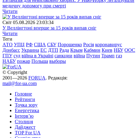
Евтаназія для невиліковно хворих: У Нью-Йорку легалізували
медичну допомогу при смерті
Читати
Свiт
05.08.2026 23:03:34
У Веллінгтоні вперше за 15 років випав сніг
Читати
Теги
АТО
УПЦ
РФ
США
СБУ
Порошенко
Росія
коронавирус
Донбасс
Украина
ЕС
ДТП
Рада
Крым
Кабмин
Киев
НБУ
ООС
ГПУ
суд
війна в Україні
санкции
війна
Путин
Трамп
газ
НАБУ
пожар
Польша
выборы
© Copyright
2001—2026
FORUA
. Редакція:
mail@for-ua.com
Головне
Рейтинги
Точка зору
Енергетика
Інтерв’ю
Столиця
Дайджест
TOP For UA