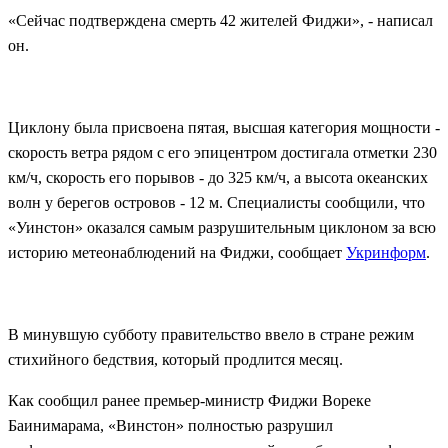
«Сейчас подтверждена смерть 42 жителей Фиджи», - написал
он.
Циклону была присвоена пятая, высшая категория мощности -
скорость ветра рядом с его эпицентром достигала отметки 230
км/ч, скорость его порывов - до 325 км/ч, а высота океанских
волн у берегов островов - 12 м. Специалисты сообщили, что
«Уинстон» оказался самым разрушительным циклоном за всю
историю метеонаблюдений на Фиджи, сообщает
Укринформ
.
В минувшую субботу правительство ввело в стране режим
стихийного бедствия, который продлится месяц.
Как сообщил ранее премьер-министр Фиджи Вореке
Баинимарама, «Винстон» полностью разрушил