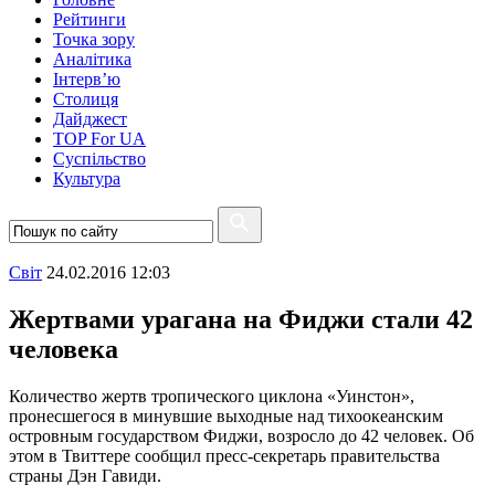
Рейтинги
Точка зору
Аналітика
Інтерв’ю
Столиця
Дайджест
TOP For UA
Суспiльство
Культура
Свiт
24.02.2016 12:03
Жертвами урагана на Фиджи стали 42
человека
Количество жертв тропического циклона «Уинстон»,
пронесшегося в минувшие выходные над тихоокеанским
островным государством Фиджи, возросло до 42 человек. Об
этом в Твиттере сообщил пресс-секретарь правительства
страны Дэн Гавиди.