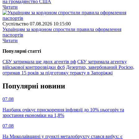
на громадянство США
Читати
Суспiльство
07.08.2026 10:15:00
Українцям за кордоном спростили правила оформлення
паспортів
Читати
Популярнi статтi
СБУ затримала ще двох агентів рф
СБУ затримала агентку
військової контррозвідки фсб
Дезертир, завербований Росією,
отримав 15 років за підготовку теракту в Запоріжжі
Популярнi новини
07.08
Нацбанк очікує прискорення інфляції до 10% цьогоріч та
зростання економіки на 1,8%
07.08
На Миколаївщині у пункті металобрухту стався вибух: є