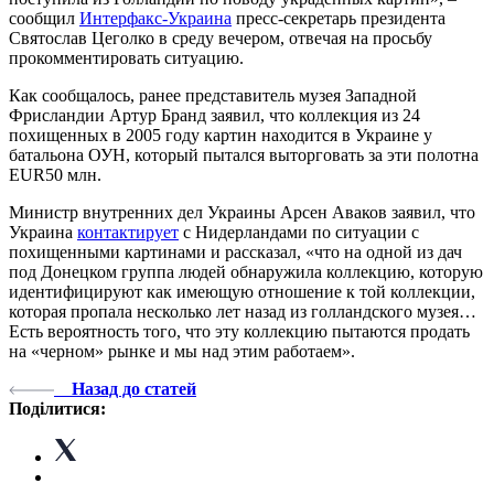
сообщил
Интерфакс-Украина
пресс-секретарь президента
Святослав Цеголко в среду вечером, отвечая на просьбу
прокомментировать ситуацию.
Как сообщалось, ранее представитель музея Западной
Фрисландии Артур Бранд заявил, что коллекция из 24
похищенных в 2005 году картин находится в Украине у
батальона ОУН, который пытался выторговать за эти полотна
EUR50 млн.
Министр внутренних дел Украины Арсен Аваков заявил, что
Украина
контактирует
с Нидерландами по ситуации с
похищенными картинами и рассказал, «что на одной из дач
под Донецком группа людей обнаружила коллекцию, которую
идентифицируют как имеющую отношение к той коллекции,
которая пропала несколько лет назад из голландского музея…
Есть вероятность того, что эту коллекцию пытаются продать
на «черном» рынке и мы над этим работаем».
Назад до статей
Поділитися: