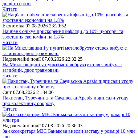
дощі та грози
Читати
Економіка
07.08.2026 23:29:52
Нацбанк очікує прискорення інфляції до 10% цьогоріч та
зростання економіки на 1,8%
Читати
Надзвичайні події
07.08.2026 22:32:25
На Миколаївщині у пункті металобрухту стався вибух: є
загиблий, двоє травмовані
Читати
Свiт
07.08.2026 21:34:06
Пакистан, Туреччина та Саудівська Аравія підписали угоду
про колективну оборону
Читати
Надзвичайні події
07.08.2026 20:36:03
За екссекретаря МЗС Банькова внесли заставу у розмірі 10 млн
грн