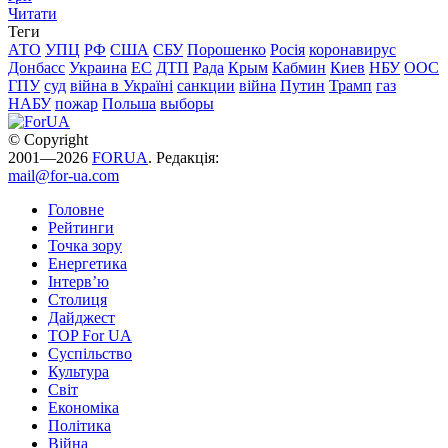
Читати
Теги
АТО
УПЦ
РФ
США
СБУ
Порошенко
Росія
коронавирус
Донбасс
Украина
ЕС
ДТП
Рада
Крым
Кабмин
Киев
НБУ
ООС
ГПУ
суд
війна в Україні
санкции
війна
Путин
Трамп
газ
НАБУ
пожар
Польша
выборы
© Copyright
2001—2026
FORUA
. Редакція:
mail@for-ua.com
Головне
Рейтинги
Точка зору
Енергетика
Інтерв’ю
Столиця
Дайджест
TOP For UA
Суспiльство
Культура
Світ
Економіка
Політика
Війна