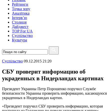
Рейтинги
Точка зору
Аналітика
Інтерв’ю
Столиця
Дайджест
TOP For UA
Суспiльство
Культура
Суспiльство
09.12.2015 21:20
СБУ проверит информацию об
украденных в Нидерландах картинах
Президент Украины Петр Порошенко поручил Службе
безопасности Украины проверить информацию, касающуюся
украденных в Нидерландах картин.
«Президент поручил СБУ проверить информацию, которая
поступила из Голландии по поводу украденных картин», –