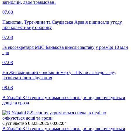
загиблий, двоє травмовані
07.08
Пакистан, Туреччина та Саудівська Аравія підписали угоду
про колективну оборону
07.08
За екссекретаря МЗС Банькова внесли заставу у розмірі 10 млн
грн
07.08
На Житомирщині чоловік помер у ТЦК після медогляду,
розпочато розслідування
08.08
В Україні 8-9 серпня утримається спека, в неділю очікуються
дощі та грози
Суспiльство
08.08.2026 00:02:04
В Україні 8-9 серпня утримається спека, в неділю очікуються