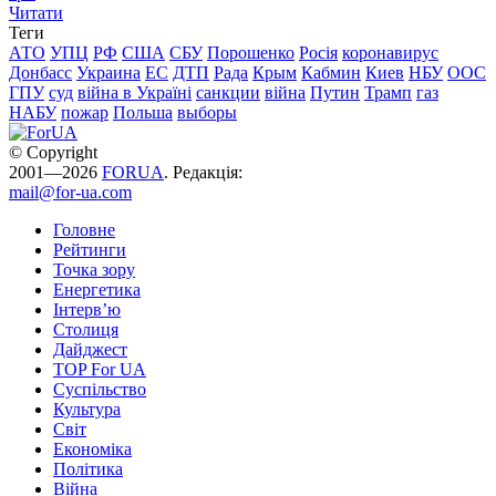
Читати
Теги
АТО
УПЦ
РФ
США
СБУ
Порошенко
Росія
коронавирус
Донбасс
Украина
ЕС
ДТП
Рада
Крым
Кабмин
Киев
НБУ
ООС
ГПУ
суд
війна в Україні
санкции
війна
Путин
Трамп
газ
НАБУ
пожар
Польша
выборы
© Copyright
2001—2026
FORUA
. Редакція:
mail@for-ua.com
Головне
Рейтинги
Точка зору
Енергетика
Інтерв’ю
Столиця
Дайджест
TOP For UA
Суспiльство
Культура
Світ
Економіка
Політика
Війна