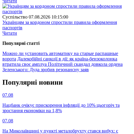
Читати
Суспiльство
07.08.2026 10:15:00
Українцям за кордоном спростили правила оформлення
паспортів
Читати
Популярнi статтi
Можно ли установить автоматику на старые распашные
ворота
Далекобійні санкції в дії: як країна-бензоколонка
втратила своє амплуа
Політичний скандал довкола ордена
Зеленського: Дуда зробив резонансну заяв
Популярнi новини
07.08
Нацбанк очікує прискорення інфляції до 10% цьогоріч та
зростання економіки на 1,8%
07.08
На Миколаївщині у пункті металобрухту стався вибух: є