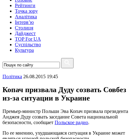
Рейтинги
Точка зору
Аналітика
Інтерв’ю
Столиця
Дайджест
TOP For UA
Суспiльство
Культура
Полiтика
26.08.2015 19:45
Копач призвала Дуду созвать Совбез
из-за ситуации в Украине
Премьер-министр Польши Эва Копач призвала президента
Анджея Дуду созвать заседание Совета национальной
безопасности, сообщает
Польское радио
.
По ее мнению, ухудшающаяся ситуация в Украине может
являться угрозой польской безопасности.