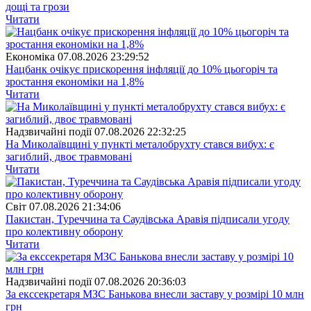
дощі та грози
Читати
Економіка
07.08.2026 23:29:52
Нацбанк очікує прискорення інфляції до 10% цьогоріч та
зростання економіки на 1,8%
Читати
Надзвичайні події
07.08.2026 22:32:25
На Миколаївщині у пункті металобрухту стався вибух: є
загиблий, двоє травмовані
Читати
Свiт
07.08.2026 21:34:06
Пакистан, Туреччина та Саудівська Аравія підписали угоду
про колективну оборону
Читати
Надзвичайні події
07.08.2026 20:36:03
За екссекретаря МЗС Банькова внесли заставу у розмірі 10 млн
грн