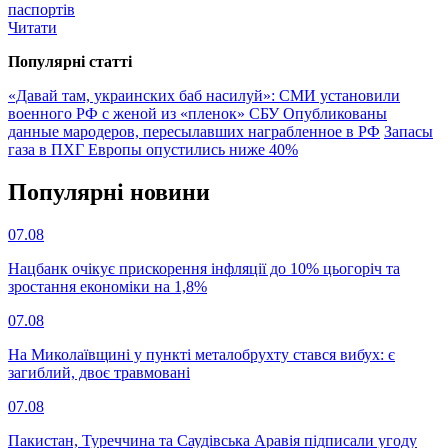
паспортів
Читати
Популярнi статтi
«Давай там, украинских баб насилуй»: СМИ установили
военного РФ с женой из «пленок» СБУ
Опубликованы
данные мародеров, пересылавших награбленное в РФ
Запасы
газа в ПХГ Европы опустились ниже 40%
Популярнi новини
07.08
Нацбанк очікує прискорення інфляції до 10% цьогоріч та
зростання економіки на 1,8%
07.08
На Миколаївщині у пункті металобрухту стався вибух: є
загиблий, двоє травмовані
07.08
Пакистан, Туреччина та Саудівська Аравія підписали угоду