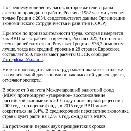
По среднему количеству часов, которое жители страны
ежегодно проводят на работе, Россия с 1982 часами уступает
только Греции с 2034, свидетельствуют данные Организации
экономического сотрудничества и развития (ОЭСР).
При этом по производительности труда, которая измеряется
как ВВП за час рабочего времени, Россия с $25,9 отстает от
всех европейских стран. Результат Греции в $36,2 немногим
лучше, тогда как средний уровень в 28 странах Евросоюза
составляет $50, показывают расчеты ОЭСР, сообщает
Интерфакс-Украина
.
Низкая производительность труда может оказаться столь же
разрушительной для экономики, как высокий уровень долга,
отмечают эксперты.
В обзоре от 3 августа Международный валютный фонд
(МВФ) прогнозирует «умеренное» восстановление
российской экономики в 2016 году после первой рецессии с
2009 года: по оценке фонда, в 2015 году ВВП может
сократиться на 3,4%. В среднесрочной перспективе экономика
страны будет расти на 1,5% в год, ожидают в МВФ.
На протяжении первых двух президентских сроков