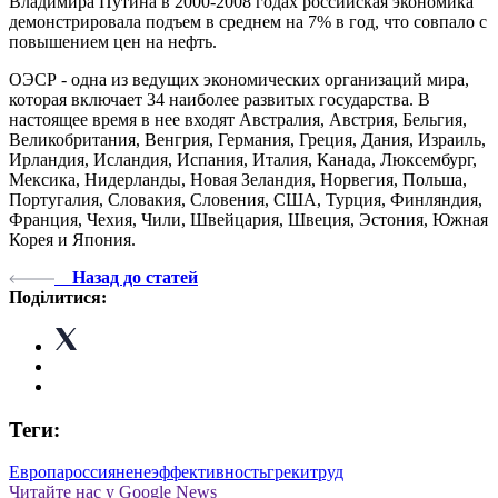
Владимира Путина в 2000-2008 годах российская экономика
демонстрировала подъем в среднем на 7% в год, что совпало с
повышением цен на нефть.
ОЭСР - одна из ведущих экономических организаций мира,
которая включает 34 наиболее развитых государства. В
настоящее время в нее входят Австралия, Австрия, Бельгия,
Великобритания, Венгрия, Германия, Греция, Дания, Израиль,
Ирландия, Исландия, Испания, Италия, Канада, Люксембург,
Мексика, Нидерланды, Новая Зеландия, Норвегия, Польша,
Португалия, Словакия, Словения, США, Турция, Финляндия,
Франция, Чехия, Чили, Швейцария, Швеция, Эстония, Южная
Корея и Япония.
Назад до статей
Поділитися:
Теги:
Европа
россияне
неэффективность
греки
труд
Читайте нас у Google News