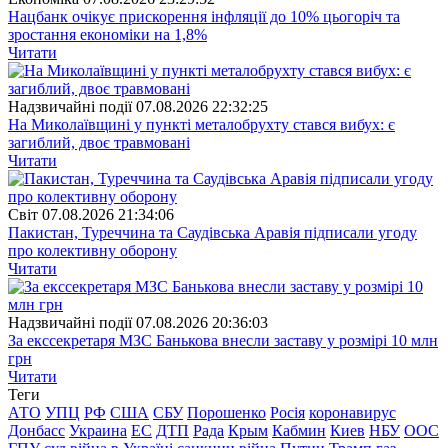
Нацбанк очікує прискорення інфляції до 10% цьогоріч та
зростання економіки на 1,8%
Читати
Надзвичайні події
07.08.2026 22:32:25
На Миколаївщині у пункті металобрухту стався вибух: є
загиблий, двоє травмовані
Читати
Свiт
07.08.2026 21:34:06
Пакистан, Туреччина та Саудівська Аравія підписали угоду
про колективну оборону
Читати
Надзвичайні події
07.08.2026 20:36:03
За екссекретаря МЗС Банькова внесли заставу у розмірі 10 млн
грн
Читати
Теги
АТО
УПЦ
РФ
США
СБУ
Порошенко
Росія
коронавирус
Донбасс
Украина
ЕС
ДТП
Рада
Крым
Кабмин
Киев
НБУ
ООС