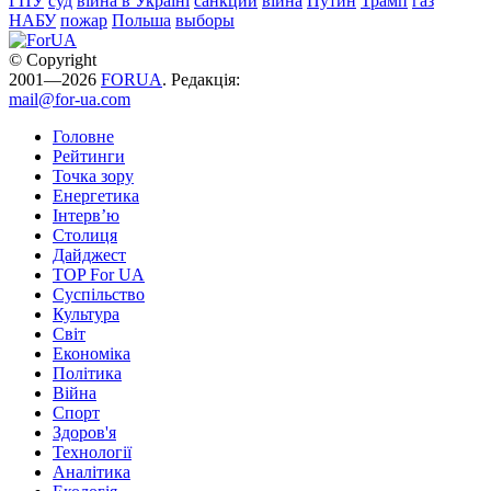
ГПУ
суд
війна в Україні
санкции
війна
Путин
Трамп
газ
НАБУ
пожар
Польша
выборы
© Copyright
2001—2026
FORUA
. Редакція:
mail@for-ua.com
Головне
Рейтинги
Точка зору
Енергетика
Інтерв’ю
Столиця
Дайджест
TOP For UA
Суспiльство
Культура
Світ
Економіка
Політика
Війна
Спорт
Здоров'я
Технології
Аналітика