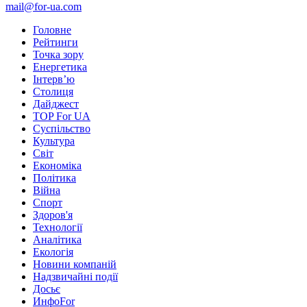
mail@for-ua.com
Головне
Рейтинги
Точка зору
Енергетика
Інтерв’ю
Столиця
Дайджест
TOP For UA
Суспiльство
Культура
Світ
Економіка
Політика
Війна
Спорт
Здоров'я
Технології
Аналітика
Екологія
Новини компаній
Надзвичайні події
Досьє
ИнфоFor