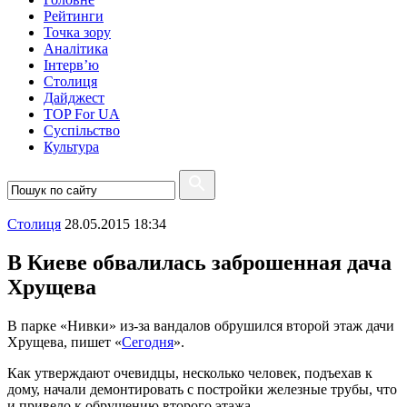
Рейтинги
Точка зору
Аналітика
Інтерв’ю
Столиця
Дайджест
TOP For UA
Суспiльство
Культура
Столиця
28.05.2015 18:34
В Киеве обвалилась заброшенная дача
Хрущева
В парке «Нивки» из-за вандалов обрушился второй этаж дачи
Хрущева, пишет «
Сегодня
».
Как утверждают очевидцы, несколько человек, подъехав к
дому, начали демонтировать с постройки железные трубы, что
и привело к обрушению второго этажа.