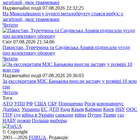
Надзвичайні події
07.08.2026 22:32:25
На Миколаївщині у пункті металобрухту стався вибух: є
загиблий, двоє травмовані
Читати
Свiт
07.08.2026 21:34:06
Пакистан, Туреччина та Саудівська Аравія підписали угоду
про колективну оборону
Читати
Надзвичайні події
07.08.2026 20:36:03
За екссекретаря МЗС Банькова внесли заставу у розмірі 10 млн
грн
Читати
Теги
АТО
УПЦ
РФ
США
СБУ
Порошенко
Росія
коронавирус
Донбасс
Украина
ЕС
ДТП
Рада
Крым
Кабмин
Киев
НБУ
ООС
ГПУ
суд
війна в Україні
санкции
війна
Путин
Трамп
газ
НАБУ
пожар
Польша
выборы
© Copyright
2001—2026
FORUA
. Редакція: