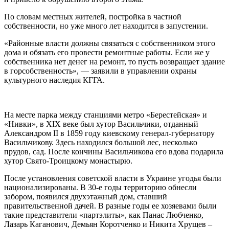
По словам местных жителей, постройка в частной
собственности, но уже много лет находится в запустении.
«Районные власти должны связаться с собственником этого
дома и обязать его провести ремонтные работы. Если же у
собственника нет денег на ремонт, то пусть возвращает здание
в горсобственность», — заявили в управлении охраны
культурного наследия КГГА.
На месте парка между станциями метро «Берестейская» и
«Нивки», в XIX веке был хутор Васильчики, отданный
Александром II в 1859 году киевскому генерал-губернатору
Васильчикову. Здесь находился большой лес, несколько
прудов, сад. После кончины Васильчикова его вдова подарила
хутор Свято-Троицкому монастырю.
После установления советской власти в Украине угодья были
национализированы. В 30-е годы территорию обнесли
забором, появился двухэтажный дом, ставший
правительственной дачей. В разные годы ее хозяевами были
такие представители «партэлиты», как Панас Любченко,
Лазарь Каганович, Демьян Коротченко и Никита Хрущев –