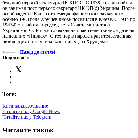
будущий первый секретарь ЦК КПСС. С 1938 года до войны
он занимал пост первого секретаря ЦК КП(б) Украины. После
освобождения Киева от немецко-фашистских захватчиков
осенью 1943 года Хрущев вновь поселился в Киеве. С 1944 по
1947-й он работал председателя Совета министров
Украинской ССР и часто бывал на правительственной даче на
нынешних «Нивках». С тех пор в народе правительственная
резиденция и получила название «дача Хрущева».
Назад до статей
Поділитися:
Теги:
Киев
парк
разрушение
Читайте нас у Google News
Читайте нас у Telegram
Читайте також