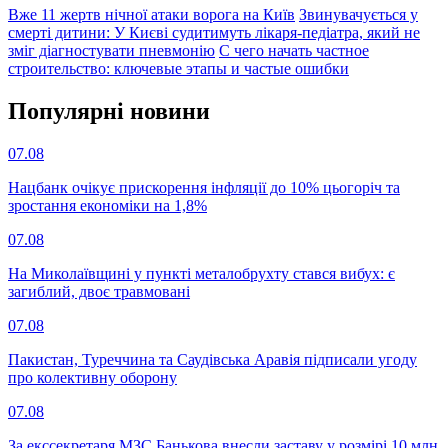
Вже 11 жертв нічної атаки ворога на Київ
Звинувачується у
смерті дитини: У Києві судитимуть лікаря-педіатра, який не
зміг діагностувати пневмонію
С чего начать частное
строительство: ключевые этапы и частые ошибки
Популярнi новини
07.08
Нацбанк очікує прискорення інфляції до 10% цьогоріч та
зростання економіки на 1,8%
07.08
На Миколаївщині у пункті металобрухту стався вибух: є
загиблий, двоє травмовані
07.08
Пакистан, Туреччина та Саудівська Аравія підписали угоду
про колективну оборону
07.08
За екссекретаря МЗС Банькова внесли заставу у розмірі 10 млн