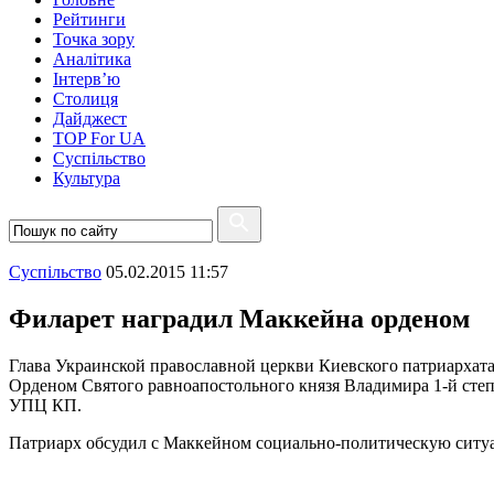
Рейтинги
Точка зору
Аналітика
Інтерв’ю
Столиця
Дайджест
TOP For UA
Суспiльство
Культура
Суспiльство
05.02.2015 11:57
Филарет наградил Маккейна орденом
Глава Украинской православной церкви Киевского патриархата
Орденом Святого равноапостольного князя Владимира 1-й сте
УПЦ КП.
Патриарх обсудил с Маккейном социально-политическую ситуа