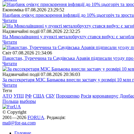
Економіка
07.08.2026 23:29:52
Нацбанк очікує прискорення інфляції до 10% цьогоріч та зрост
Читати
Надзвичайні події
07.08.2026 22:32:25
На Миколаївщині у пункті металобрухту стався вибух: є загибл
Читати
Свiт
07.08.2026 21:34:06
Пакистан, Туреччина та Саудівська Аравія підписали угоду пр
Читати
Надзвичайні події
07.08.2026 20:36:03
За екссекретаря МЗС Банькова внесли заставу у розмірі 10 млн 
Читати
Теги
АТО
УПЦ
РФ
США
СБУ
Порошенко
Росія
коронавирус
Донба
Польша
выборы
© Copyright
2001—2026
FORUA
. Редакція:
mail@for-ua.com
Головне