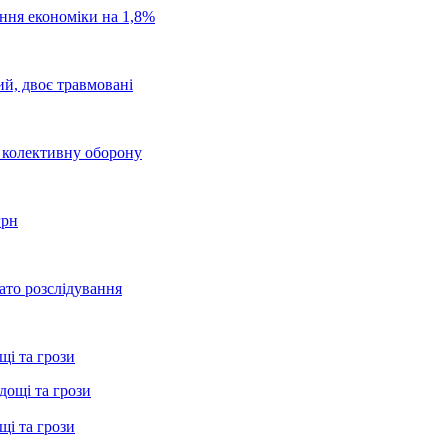
ання економіки на 1,8%
ий, двоє травмовані
о колективну оборону
грн
ато розслідування
щі та грози
щі та грози