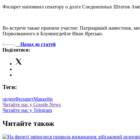
Филарет напомнил сенатору о долге Соединенных Штатов Амер
Во встрече также приняли участие: Патриарший наместник, м
Первозванного в Блумингдейле Иван Яресько.
Назад до статей
Поділитися:
Теги:
орден
Филарет
Маккейн
Читайте нас у Google News
Читайте нас у Telegram
Читайте також