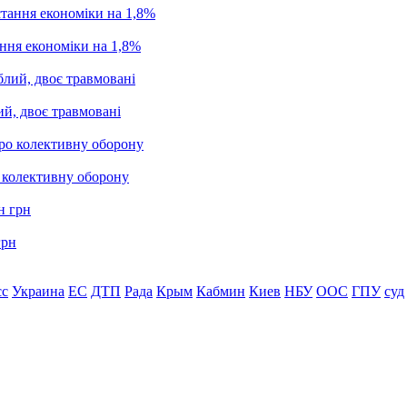
ання економіки на 1,8%
ий, двоє травмовані
о колективну оборону
грн
сс
Украина
ЕС
ДТП
Рада
Крым
Кабмин
Киев
НБУ
ООС
ГПУ
суд