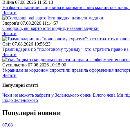
Війна
07.08.2026 11:55:13
На фронті змінилися правила виживання: військовий розповів, щ
Читати
Здоров'я
07.08.2026 11:14:57
Солодощі, які варто їсти щодня, назвали медики
Читати
Свiт
07.08.2026 10:56:23
Трамп вдарив по "пологовому туризму": хто втратить право н
Читати
Суспiльство
07.08.2026 10:15:00
Українцям за кордоном спростили правила оформлення паспорт
Читати
Популярнi статтi
Чехи не можуть забрати у Зеленського орден Білого лева
Ми під
щодо Зеленського
Популярнi новини
07.08