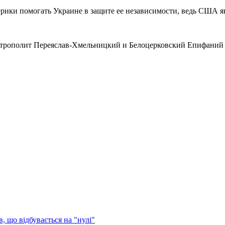
ики помогать Украине в защите ее независимости, ведь США яв
итрополит Переяслав-Хмельницкий и Белоцерковский Епифаний и