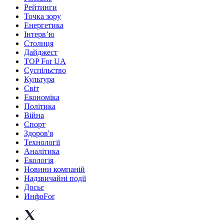
Рейтинги
Точка зору
Енергетика
Інтерв’ю
Столиця
Дайджест
TOP For UA
Суспiльство
Культура
Світ
Економіка
Політика
Війна
Спорт
Здоров'я
Технології
Аналітика
Екологія
Новини компаній
Надзвичайні події
Досьє
ИнфоFor