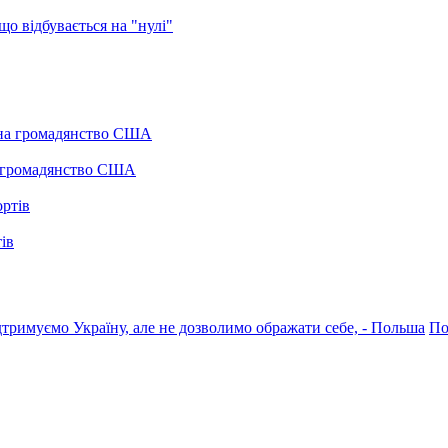
о відбувається на "нулі"
а громадянство США
ів
тримуємо Україну, але не дозволимо ображати себе, - Польша
По