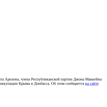
тата Аризона, члена Республиканской партии Джона Маккейна
 оккупации Крыма и Донбасса. Об этом сообщается
на сайте