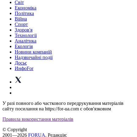
Світ
Економіка
Політика
Війна
Спорт
Здоров'я
Технології
Аналітика
Екологія
Новини компаній
Надзвичайні події
Досьє
ИнфоFor
У разі повного або часткового передрукування матеріалів
сайту посилання на https://for-ua.com є обов'язковим
Правила використання матеріалів
© Copyright
2001—2026
FORUA
. Редакція: