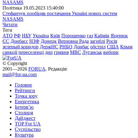
Полiтика
19.05.2023 15:40:00
Стефанчук пообіцяв постачання Україні нових систем
NASAMS
Читати
Теги
АТО
РФ
НБУ
Україна
Київ
Порошенко
газ
Кабмін
Яценюк
ЄС
Донбасс
НЗФ
Донецк
Верховна Рада
загиблі
Росія
зеленый коридор
ДержНС
РНБО
Донбас
обстріл
США
Крым
санкції
переселенці
днр
гривня
МВС
Луганськ
вибори
© Copyright
2001—2026
FORUA
. Редакція:
mail@for-ua.com
Головне
Рейтинги
Точка зору
Енергетика
Інтерв’ю
Столиця
Дайджест
TOP For UA
Суспiльство
Культура