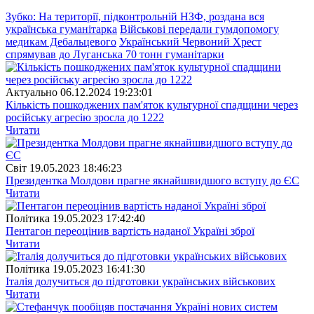
Зубко: На території, підконтрольній НЗФ, роздана вся
українська гуманітарка
Військові передали гумдопомогу
медикам Дебальцевого
Український Червоний Хрест
спрямував до Луганська 70 тонн гуманітарки
Актуально
06.12.2024 19:23:01
Кількість пошкоджених пам'яток культурної спадщини через
російську агресію зросла до 1222
Читати
Свiт
19.05.2023 18:46:23
Президентка Молдови прагне якнайшвидшого вступу до ЄС
Читати
Полiтика
19.05.2023 17:42:40
Пентагон переоцінив вартість наданої Україні зброї
Читати
Полiтика
19.05.2023 16:41:30
Італія долучиться до підготовки українських військових
Читати