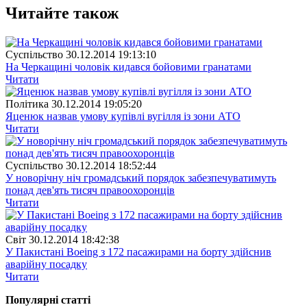
Читайте також
Суспiльство
30.12.2014 19:13:10
На Черкащині чоловік кидався бойовими гранатами
Читати
Полiтика
30.12.2014 19:05:20
Яценюк назвав умову купівлі вугілля із зони АТО
Читати
Суспiльство
30.12.2014 18:52:44
У новорічну ніч громадський порядок забезпечуватимуть
понад дев'ять тисяч правоохоронців
Читати
Свiт
30.12.2014 18:42:38
У Пакистані Boeing з 172 пасажирами на борту здійснив
аварійну посадку
Читати
Популярнi статтi