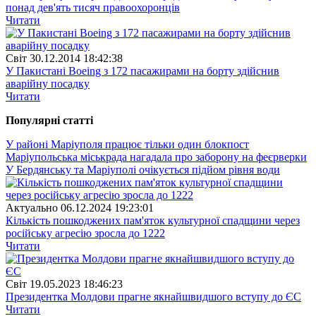
понад дев'ять тисяч правоохоронців
Читати
Свiт
30.12.2014 18:42:38
У Пакистані Boeing з 172 пасажирами на борту здійснив
аварійну посадку
Читати
Популярнi статтi
У районі Маріуполя працює тільки один блокпост
Маріупольська міськрада нагадала про заборону на феєрверки
У Бердянську та Маріуполі очікується підйом рівня води
Актуально
06.12.2024 19:23:01
Кількість пошкоджених пам'яток культурної спадщини через
російську агресію зросла до 1222
Читати
Свiт
19.05.2023 18:46:23
Президентка Молдови прагне якнайшвидшого вступу до ЄС
Читати