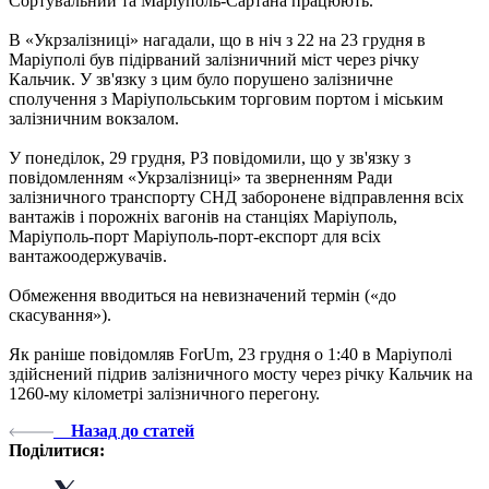
Сортувальний та Маріуполь-Сартана працюють.
В «Укрзалізниці» нагадали, що в ніч з 22 на 23 грудня в
Маріуполі був підірваний залізничний міст через річку
Кальчик. У зв'язку з цим було порушено залізничне
сполучення з Маріупольським торговим портом і міським
залізничним вокзалом.
У понеділок, 29 грудня, РЗ повідомили, що у зв'язку з
повідомленням «Укрзалізниці» та зверненням Ради
залізничного транспорту СНД заборонене відправлення всіх
вантажів і порожніх вагонів на станціях Маріуполь,
Маріуполь-порт Маріуполь-порт-експорт для всіх
вантажоодержувачів.
Обмеження вводиться на невизначений термін («до
скасування»).
Як раніше повідомляв ForUm, 23 грудня о 1:40 в Маріуполі
здійснений підрив залізничного мосту через річку Кальчик на
1260-му кілометрі залізничного перегону.
Назад до статей
Поділитися: