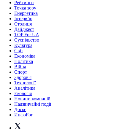
Рейтинги
Точка зору
Енергетика
Інтерв’ю
Столиця
Дайджест
TOP For UA
Суспiльство
Культура
Світ
Економіка
Політика
Війна
Спорт
Здоров'я
Технології
Аналітика
Екологія
Новини компаній
Надзвичайні події
Досьє
ИнфоFor