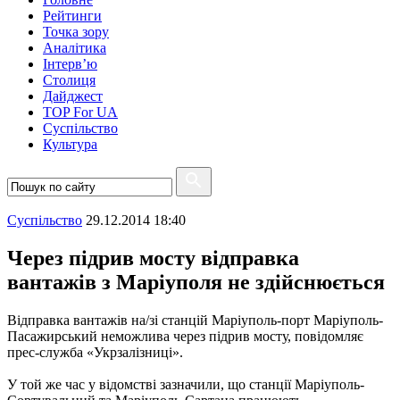
Рейтинги
Точка зору
Аналітика
Інтерв’ю
Столиця
Дайджест
TOP For UA
Суспiльство
Культура
Суспiльство
29.12.2014 18:40
Через підрив мосту відправка
вантажів з Маріуполя не здійснюється
Відправка вантажів на/зі станцій Маріуполь-порт Маріуполь-
Пасажирський неможлива через підрив мосту, повідомляє
прес-служба «Укрзалізниці».
У той же час у відомстві зазначили, що станції Маріуполь-