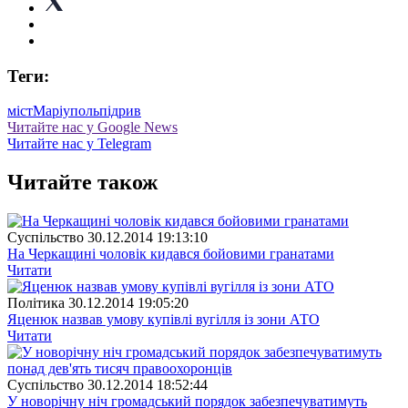
Теги:
міст
Маріуполь
підрив
Читайте нас у Google News
Читайте нас у Telegram
Читайте також
Суспiльство
30.12.2014 19:13:10
На Черкащині чоловік кидався бойовими гранатами
Читати
Полiтика
30.12.2014 19:05:20
Яценюк назвав умову купівлі вугілля із зони АТО
Читати
Суспiльство
30.12.2014 18:52:44
У новорічну ніч громадський порядок забезпечуватимуть