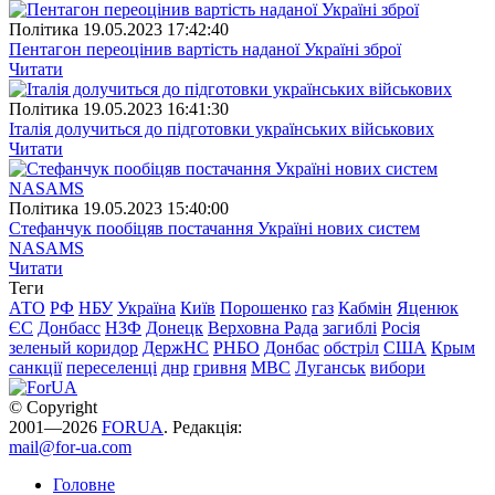
Полiтика
19.05.2023 17:42:40
Пентагон переоцінив вартість наданої Україні зброї
Читати
Полiтика
19.05.2023 16:41:30
Італія долучиться до підготовки українських військових
Читати
Полiтика
19.05.2023 15:40:00
Стефанчук пообіцяв постачання Україні нових систем
NASAMS
Читати
Теги
АТО
РФ
НБУ
Україна
Київ
Порошенко
газ
Кабмін
Яценюк
ЄС
Донбасс
НЗФ
Донецк
Верховна Рада
загиблі
Росія
зеленый коридор
ДержНС
РНБО
Донбас
обстріл
США
Крым
санкції
переселенці
днр
гривня
МВС
Луганськ
вибори
© Copyright
2001—2026
FORUA
. Редакція:
mail@for-ua.com
Головне