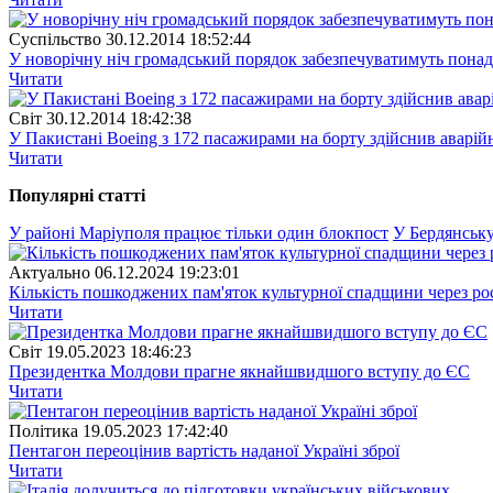
Суспiльство
30.12.2014 18:52:44
У новорічну ніч громадський порядок забезпечуватимуть понад
Читати
Свiт
30.12.2014 18:42:38
У Пакистані Boeing з 172 пасажирами на борту здійснив аварій
Читати
Популярнi статтi
У районі Маріуполя працює тільки один блокпост
У Бердянську
Актуально
06.12.2024 19:23:01
Кількість пошкоджених пам'яток культурної спадщини через рос
Читати
Свiт
19.05.2023 18:46:23
Президентка Молдови прагне якнайшвидшого вступу до ЄС
Читати
Полiтика
19.05.2023 17:42:40
Пентагон переоцінив вартість наданої Україні зброї
Читати