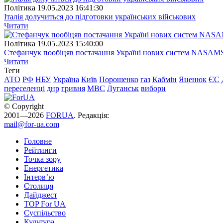
Полiтика
19.05.2023 16:41:30
Італія долучиться до підготовки українських військових
Читати
Полiтика
19.05.2023 15:40:00
Стефанчук пообіцяв постачання Україні нових систем NASAM
Читати
Теги
АТО
РФ
НБУ
Україна
Київ
Порошенко
газ
Кабмін
Яценюк
ЄС
переселенці
днр
гривня
МВС
Луганськ
вибори
© Copyright
2001—2026
FORUA
. Редакція:
mail@for-ua.com
Головне
Рейтинги
Точка зору
Енергетика
Інтерв’ю
Столиця
Дайджест
TOP For UA
Суспiльство
Культура