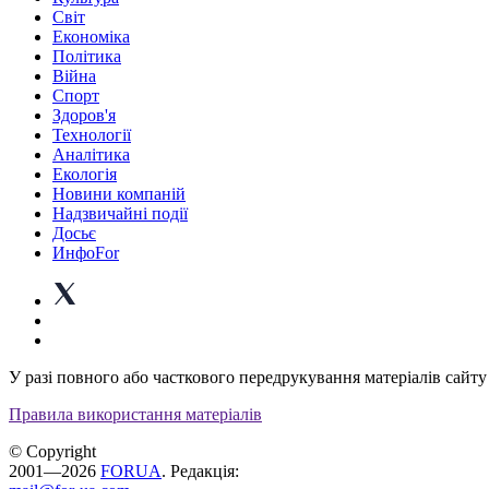
Світ
Економіка
Політика
Війна
Спорт
Здоров'я
Технології
Аналітика
Екологія
Новини компаній
Надзвичайні події
Досьє
ИнфоFor
У разі повного або часткового передрукування матеріалів сайту 
Правила використання матеріалів
© Copyright
2001—2026
FORUA
. Редакція: