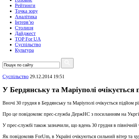
Рейтинги
Точка зору
Аналітика
Інтерв’ю
Столиця
Дайджест
TOP For UA
Суспiльство
Культура
Суспiльство
29.12.2014 19:51
У Бердянську та Маріуполі очікується 
Вночі 30 грудня в Бердянську та Маріуполі очікується підйом р
Про це повідомляє прес-служба ДержНС з посиланням на Укрг
У прес-службі також зазначили, що вдень 30 грудня в північній
Як повідомляв ForUm, в Україні очікуються сильний вітер та х