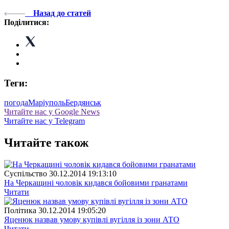
Назад до статей
Поділитися:
Теги:
погода
Маріуполь
Бердянськ
Читайте нас у Google News
Читайте нас у Telegram
Читайте також
Суспiльство
30.12.2014 19:13:10
На Черкащині чоловік кидався бойовими гранатами
Читати
Полiтика
30.12.2014 19:05:20
Яценюк назвав умову купівлі вугілля із зони АТО
Читати