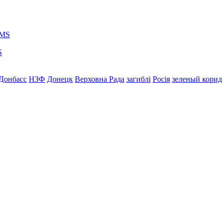
S
Донбасс
НЗФ
Донецк
Верховна Рада
загиблі
Росія
зеленый кори