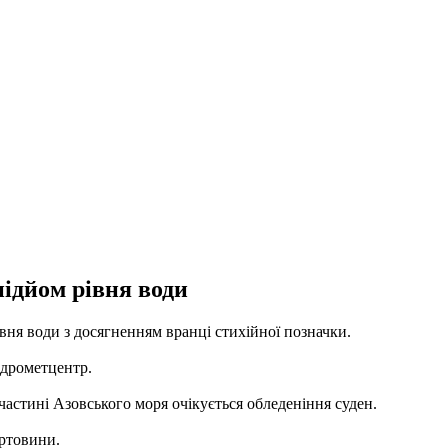
підйом рівня води
івня води з досягненням вранці стихійної позначки.
ідрометцентр.
 частині Азовського моря очікується обледеніння суден.
уртовини.