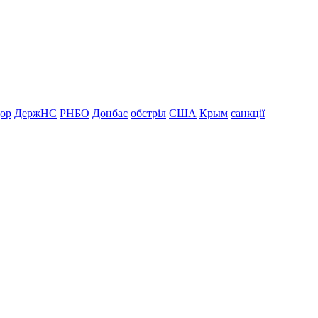
дор
ДержНС
РНБО
Донбас
обстріл
США
Крым
санкції