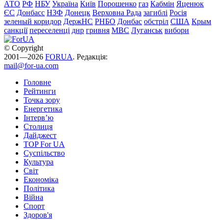
АТО
РФ
НБУ
Україна
Київ
Порошенко
газ
Кабмін
Яценюк
ЄС
Донбасс
НЗФ
Донецк
Верховна Рада
загиблі
Росія
зеленый коридор
ДержНС
РНБО
Донбас
обстріл
США
Крым
санкції
переселенці
днр
гривня
МВС
Луганськ
вибори
© Copyright
2001—2026
FORUA
. Редакція:
mail@for-ua.com
Головне
Рейтинги
Точка зору
Енергетика
Інтерв’ю
Столиця
Дайджест
TOP For UA
Суспiльство
Культура
Світ
Економіка
Політика
Війна
Спорт
Здоров'я