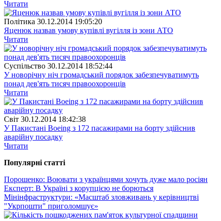
Читати
Полiтика
30.12.2014 19:05:20
Яценюк назвав умову купівлі вугілля із зони АТО
Читати
Суспiльство
30.12.2014 18:52:44
У новорічну ніч громадський порядок забезпечуватимуть
понад дев'ять тисяч правоохоронців
Читати
Свiт
30.12.2014 18:42:38
У Пакистані Boeing з 172 пасажирами на борту здійснив
аварійну посадку
Читати
Популярнi статтi
Порошенко: Воювати з українцями хочуть дуже мало росіян
Експерт: В Україні з корупцією не борються
Мінінфраструктури: «Масштаб зловживань у керівництві
"Укрпошти" приголомшує»