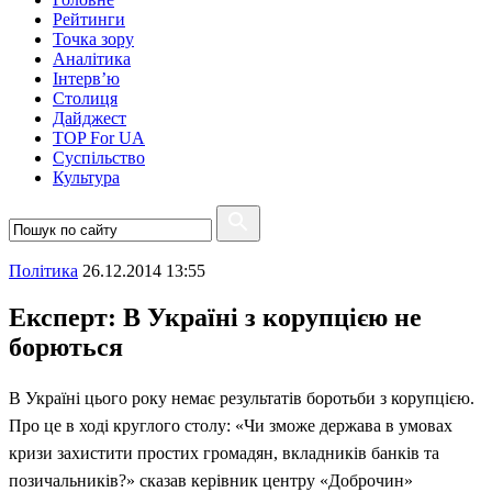
Рейтинги
Точка зору
Аналітика
Інтерв’ю
Столиця
Дайджест
TOP For UA
Суспiльство
Культура
Полiтика
26.12.2014 13:55
Експерт: В Україні з корупцією не
борються
В Україні цього року немає результатів боротьби з корупцією.
Про це в ході круглого столу: «Чи зможе держава в умовах
кризи захистити простих громадян, вкладників банків та
позичальників?» сказав керівник центру «Доброчин»