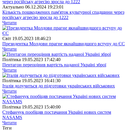
Актуально
06.12.2024 19:23:01
Кількість пошкоджених пам'яток культурної спадщини через
російську агресію зросла до 1222
Читати
Свiт
19.05.2023 18:46:23
Президентка Молдови прагне якнайшвидшого вступу до ЄС
Читати
Полiтика
19.05.2023 17:42:40
Пентагон переоцінив вартість наданої Україні зброї
Читати
Полiтика
19.05.2023 16:41:30
Італія долучиться до підготовки українських військових
Читати
Полiтика
19.05.2023 15:40:00
Стефанчук пообіцяв постачання Україні нових систем
NASAMS
Читати
Теги