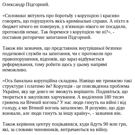
Олександр Підгорний.
«Силовики звітують про боротьбу з корупцією і красиво
говорять, що порушують якісь кримінальні справи. А ніхто в
бюджет нічого не повернув, у в'язницю нікого не посадили,
протоколів немає. Так боремося з корупцією чи ні?», -
поставив риторичне запитання Підгорний.
Також він зазначив, що представник внутрішньої безпеки
податкової служби на запитання, чи є протоколи про
правопорушення, відповів, що зараз відбувається
реформування, тому робити щось у цьому напрямі
неможливо.
«Ось банальна корупційна складова. Навіщо ми тримаємо такі
структури і платимо їм? Корупція - це повсякденна проблема
України, яку ще довго не зможуть вирішити. Подивіться, що
твориться в закупівлях харчування. А виділення 180 тисяч
гривень на Вічний вогонь? У нас люди гинуть на війні і від
голоду, а ми Вічний вогонь запалюємо. Я розумію, що діди
воювали, але люди гинуть за іншу країну», - зазначив він.
Також керівник центру поцікавився, куди йдуть 90 млн грн,
які, за словами чиновників, витрачаються на війну.