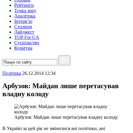
Рейтинги
Точка зору
Аналітика
Інтерв’ю
Столиця
Дайджест
TOP For UA
Суспiльство
Культура
Полiтика
26.12.2014 12:34
Арбузов: Майдан лише перетасував
владну колоду
Арбузов: Майдан лише перетасував владну колоду
В Україні за цей рік не змінилися ані політики, ані