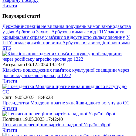
аварійну посадку
Читати
Популярнi статтi
Держфінінспекція не виявила порушень вимог законодавства
у діях Арбузова
Захист Арбузова вимагає від ГПУ закрити
кримінальну справу у зв'язку з відсутністю складу злочину
У
ГПУ немає доказів провини Арбузова в заволодінні коштами
БТБ
Актуально
06.12.2024 19:23:01
Кількість пошкоджених пам'яток культурної спадщини через
російську агресію зросла до 1222
Читати
Свiт
19.05.2023 18:46:23
Президентка Молдови прагне якнайшвидшого вступу до ЄС
Читати
Полiтика
19.05.2023 17:42:40
Пентагон переоцінив вартість наданої Україні зброї
Читати