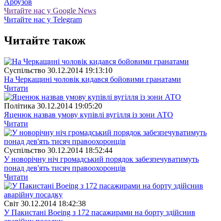
Арбузов
Читайте нас у Google News
Читайте нас у Telegram
Читайте також
Суспiльство
30.12.2014 19:13:10
На Черкащині чоловік кидався бойовими гранатами
Читати
Полiтика
30.12.2014 19:05:20
Яценюк назвав умову купівлі вугілля із зони АТО
Читати
Суспiльство
30.12.2014 18:52:44
У новорічну ніч громадський порядок забезпечуватимуть
понад дев'ять тисяч правоохоронців
Читати
Свiт
30.12.2014 18:42:38
У Пакистані Boeing з 172 пасажирами на борту здійснив