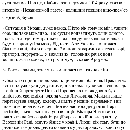
суспільство. Про це, підбиваючи підсумки 2014 року, сказав в
інтерв'ю «Независимой газете» колишній перший віце-прем'єр
Сергій Арбузов.
«Ситуація в Україні дуже важка. Ніхто рік тому не міг і уявити
собі, що таке можливо. Що сусіди вбиватимуть один одного,
що старі люди помиратимуть від голоду, що мільйони людей
будуть відкинуті за межу бідності. Але Україна змінилася
більше зовні, ніж зсередини. Змінилися картинка в телевізорі,
прапори, портрети... У важливих, головних речах вона
залишилася такою ж, як і рік тому», - сказав Арбузов.
За його словами, зовсім не змінилася політична еліта.
«Люди, які прийшли до влади, це не нові обличчя. Практично
всі з них уже були депутатами, працювали у виконавчій владі.
Нинішній президент Петро Порошенко не так давно був
міністром економіки, вже за часів Януковича. Майдан лише
перетасував владну колоду. Зайдіть у новий парламент, і ви
побачите це на власні очі. Значна частина депутатів Партії
регіонів, значна частина управлінців Віктора Януковича,
навіть глава його адміністрації зараз спокійно засідають у
Верховній Раді, ведуть бізнес у країні. Люди, рік тому були по
різні боки барикад, разом обідають у ресторанах», - констатує