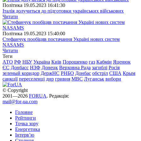
Полiтика
19.05.2023 16:41:30
Італія долучиться до підготовки українських військових
Читати
Полiтика
19.05.2023 15:40:00
Стефанчук пообіцяв постачання Україні нових систем
NASAMS
Читати
Теги
АТО
РФ
НБУ
Україна
Київ
Порошенко
газ
Кабмін
Яценюк
ЄС
Донбасс
НЗФ
Донецк
Верховна Рада
загиблі
Росія
зеленый коридор
ДержНС
РНБО
Донбас
обстріл
США
Крым
санкції
переселенці
днр
гривня
МВС
Луганськ
вибори
© Copyright
2001—2026
FORUA
. Редакція:
mail@for-ua.com
Головне
Рейтинги
Точка зору
Енергетика
Інтерв’ю
Столиця