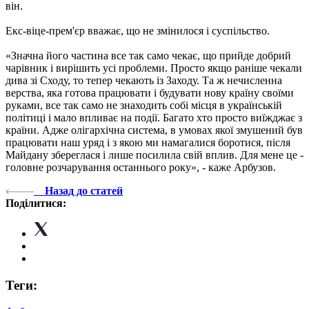
він.
Екс-віце-прем'єр вважає, що не змінилося і суспільство.
«Значна його частина все так само чекає, що прийде добрий
чарівник і вирішить усі проблеми. Просто якщо раніше чекали
дива зі Сходу, то тепер чекають із Заходу. Та ж нечисленна
верства, яка готова працювати і будувати нову країну своїми
руками, все так само не знаходить собі місця в українській
політиці і мало впливає на події. Багато хто просто виїжджає з
країни. Адже олігархічна система, в умовах якої змушений був
працювати наш уряд і з якою ми намагалися боротися, після
Майдану збереглася і лише посилила свій вплив. Для мене це -
головне розчарування останнього року», - каже Арбузов.
Назад до статей
Поділитися:
Теги: