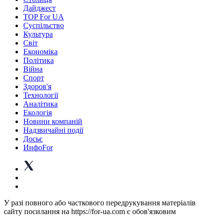
Дайджест
TOP For UA
Суспiльство
Культура
Світ
Економіка
Політика
Війна
Спорт
Здоров'я
Технології
Аналітика
Екологія
Новини компаній
Надзвичайні події
Досьє
ИнфоFor
У разі повного або часткового передрукування матеріалів
сайту посилання на https://for-ua.com є обов'язковим