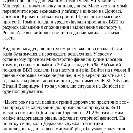
«Деякі прогнози, дані економістами і членами Кабінету
Міністрів на початку року, виправдалися. Мало хто з них зміг
передбачити крах економіки у зв'язку з війною на Донбасі,
анексією Криму та обвалом гривні. Ще в січні до масових
протестів і зміни влади в уряді очікували зростання ВВП за
рахунок збільшення споживання і відновлення експорту в
Росію. Але все вийшло з точністю до навпаки», - зазначає
газета.
Видання нагадує, що протягом року вже нова влада кілька
разів була змушена переглядати розрахунки. У своєму
останньому прогнозі Міністерство фінансів зупинилося на
тому, що спад економіки в 2014 р. складе 6,5 %. Від'ємний
показник ВВП заклали і на наступний рік. Вийти на нульовий
рівень економіка зможе не раніше, ніж у вересні-жовтні 2015
р., вважає керівник аналітичного департаменту ІК SP Advisors
Віталій Ваврищук. І то за умови, що ситуація на Донбасі не
буде погіршуватися.
«Цього року на тлі падіння гривні дорожчало практично все -
від продуктів харчування до промислової продукції. За 11
місяців споживчі ціни в країні зросли на 21,2 %, тим самим
майже наздогнавши рівень інфляції п'ятирічної давності. На
початку січня, коли Державна служба статистики
оприлюднить дані за весь минулий рік, підсумкове значення