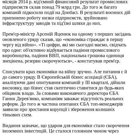
місяців 2014 р. від'ємний фінансовий результат промислових
підприємств склав понад 79 млрд грн. До того ж багато
компаній підкосили події на Донбасі. В результаті воєнних дій
припинено роботу низки підприємств, зруйновано
інфраструктуру заводів та під'їзні шляхи до них.
Прем'єр-міністр Арсеній Яценюк на одному з перших засідань
оновленого уряду сказав, що «економіка страждає в першу
чергу від війни». «Ті цифри, які ми сьогодні маємо, свідчать
про одне: об'єктивно відбувається падіння промислового
виробництва, падіння ВВП, національна грошова одиниця
знецінена, резерви скорочуються», - констатував прем'єр.
Списувати крах економіки на війну зручно. Але питання є й
до самого уряду. В Європейській бізнес асоціації (ЄБА),
аналізуючи дані опитування компаній у ІІІ кварталі, дійшли
висновку, що бізнес став скептично ставитися до будь-яких
обіцянок влади. За словами виконавчого директора ЄБА
Ганни Дерев'янко, компаніям заважає відсутність реальних
реформ. До того ж частина опитаних ЄБА топ-менеджерів
заявили про зростання корупції і збереження колишніх
тіньових схем.
Видання зазначає, що ударом для економіки стало скорочення
іноземних інвестицій. Це сталося головним чином через