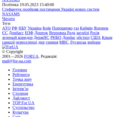
Полiтика
19.05.2023 15:40:00
Стефанчук пообіцяв постачання Україні нових систем
NASAMS
Читати
Теги
АТО
РФ
НБУ
Україна
Київ
Порошенко
газ
Кабмін
Яценюк
ЄС
Донбасс
НЗФ
Донецк
Верховна Рада
загиблі
Росія
зеленый коридор
ДержНС
РНБО
Донбас
обстріл
США
Крым
санкції
переселенці
днр
гривня
МВС
Луганськ
вибори
© Copyright
2001—2026
FORUA
. Редакція:
mail@for-ua.com
Головне
Рейтинги
Точка зору
Енергетика
Інтерв’ю
Столиця
Дайджест
TOP For UA
Суспiльство
Культура
Світ