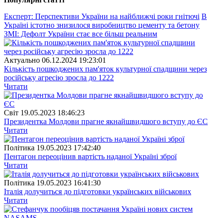
Експерт: Перспективи України на найближчі роки гнітючі
В
Україні істотно знизилося виробництво цементу та бетону
ЗМІ: Дефолт України стає все більш реальним
Актуально
06.12.2024 19:23:01
Кількість пошкоджених пам'яток культурної спадщини через
російську агресію зросла до 1222
Читати
Свiт
19.05.2023 18:46:23
Президентка Молдови прагне якнайшвидшого вступу до ЄС
Читати
Полiтика
19.05.2023 17:42:40
Пентагон переоцінив вартість наданої Україні зброї
Читати
Полiтика
19.05.2023 16:41:30
Італія долучиться до підготовки українських військових
Читати