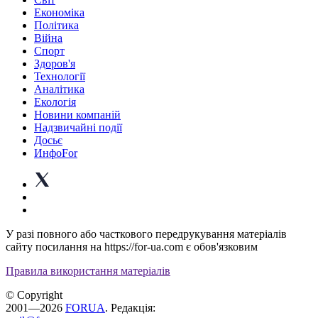
Економіка
Політика
Війна
Спорт
Здоров'я
Технології
Аналітика
Екологія
Новини компаній
Надзвичайні події
Досьє
ИнфоFor
У разі повного або часткового передрукування матеріалів
сайту посилання на https://for-ua.com є обов'язковим
Правила використання матеріалів
© Copyright
2001—2026
FORUA
. Редакція: