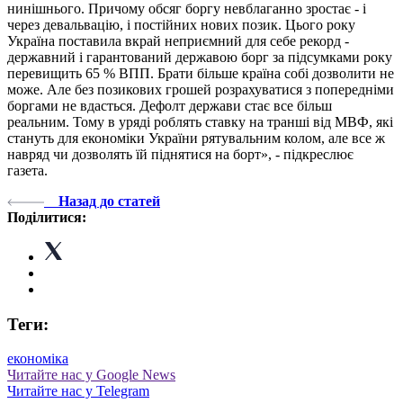
нинішнього. Причому обсяг боргу невблаганно зростає - і
через девальвацію, і постійних нових позик. Цього року
Україна поставила вкрай неприємний для себе рекорд -
державний і гарантований державою борг за підсумками року
перевищить 65 % ВПП. Брати більше країна собі дозволити не
може. Але без позикових грошей розрахуватися з попередніми
боргами не вдасться. Дефолт держави стає все більш
реальним. Тому в уряді роблять ставку на транші від МВФ, які
стануть для економіки України рятувальним колом, але все ж
навряд чи дозволять їй піднятися на борт», - підкреслює
газета.
Назад до статей
Поділитися:
Теги:
економіка
Читайте нас у Google News
Читайте нас у Telegram