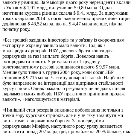
валютну різницю. За 9 місяців цього року нерезиденти вклали
в Україну $ 1,91 млрд, вилучивши $ 0,89 млрд. Однак
негативна курсова різниця склала $ 9,41 млрд. За підсумками
трьох кварталів 2014 р. обсяг накопичених прямих інвестицій
дорівнював $ 48,52 млрд, що на $ 4,47 млрд менше, ніж на
початку року.
«Без грошей західних інвесторів та у зв'язку із скороченням
експорту в Україну зайшло мало валюти. Тоді як з
міжнародних резервів НБУ довелося брати кошти для
розрахунків за газ і виплати боргів. Довелося навіть
розпродавати золото. У результаті до 1 грудня у
золотовалютному резерві залишилося всього $ 9,97 млрд.
Менше було тільки в грудні 2004 року, коли обсяг ЗВР
становив $ 9,715 млрд. Частину доларів із засіків Нацбанку
було направлено на інтервенції для підтримки стабільності
курсу гривні. Однак бажаного результату це не дало, і після
парламентських виборів НБУ практично припинив продаж
валюти», - наголошується в матеріалі.
«Нинішній стан резервів викликає побоювання не тільки з
точки зору курсових стрибків, але й у зв'язку з майбутніми
виплатами за державним боргом. За попередніми
розрахунками Мінфіну, наступного року уряду доведеться
виплатити понад 207 млрд грн, що майже на 20 % більше, ніж