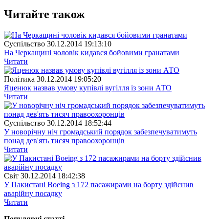
Читайте також
Суспiльство
30.12.2014 19:13:10
На Черкащині чоловік кидався бойовими гранатами
Читати
Полiтика
30.12.2014 19:05:20
Яценюк назвав умову купівлі вугілля із зони АТО
Читати
Суспiльство
30.12.2014 18:52:44
У новорічну ніч громадський порядок забезпечуватимуть
понад дев'ять тисяч правоохоронців
Читати
Свiт
30.12.2014 18:42:38
У Пакистані Boeing з 172 пасажирами на борту здійснив
аварійну посадку
Читати
Популярнi статтi