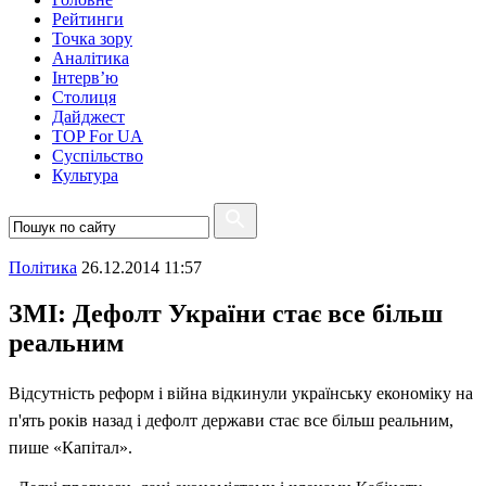
Рейтинги
Точка зору
Аналітика
Інтерв’ю
Столиця
Дайджест
TOP For UA
Суспiльство
Культура
Полiтика
26.12.2014 11:57
ЗМІ: Дефолт України стає все більш
реальним
Відсутність реформ і війна відкинули українську економіку на
п'ять років назад і дефолт держави стає все більш реальним,
пише «Капітал».