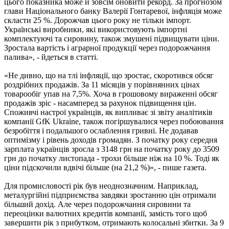
цього показника може й зовсім оновити рекорд. За прогнозом
глави Національного банку Валерії Гонтаревої, інфляція може
скласти 25 %. Дорожчав цього року не тільки імпорт.
Українські виробники, які використовують імпортні
комплектуючі та сировину, також змушені підвищувати ціни.
Зростала вартість і аграрної продукції через подорожчання
палива», - йдеться в статті.
«Не дивно, що на тлі інфляції, що зростає, скоротився обсяг
роздрібних продажів. За 11 місяців у порівнянних цінах
товарообіг упав на 7,5%. Хоча в грошовому вираженні обсяг
продажів зріс - насамперед за рахунок підвищення цін.
Споживчі настрої українців, як випливає зі звіту аналітиків
компанії GfK Ukraine, також погіршувалися через побоювання
безробіття і подальшого ослаблення гривні. Не додавав
оптимізму і рівень доходів громадян. З початку року середня
зарплата українців зросла з 3148 грн на початку року до 3509
грн до початку листопада - трохи більше ніж на 10 %. Тоді як
ціни підскочили вдвічі більше (на 21,2 %)», - пише газета.
Для промисловості рік був неоднозначним. Наприклад,
металургійні підприємства завдяки зростанню цін отримали
більший дохід. Але через подорожчання сировини та
переоцінки валютних кредитів компанії, замість того щоб
завершити рік з прибутком, отримають колосальні збитки. За 9