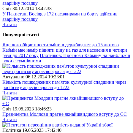
Свiт
30.12.2014 18:42:38
У Пакистані Boeing з 172 пасажирами на борту здійснив
аварійну посадку
Читати
Популярнi статтi
Яценюк обіцяє внести зміни в держбюджет до 15 лютого
Кабмін має намір підняти ціну на газ для населення в чотири
рази до 2017 року
Плотніков: Прогнози Кабміну на найближчі
роки є сумнівними
Актуально
06.12.2024 19:23:01
Кількість пошкоджених пам'яток культурної спадщини через
російську агресію зросла до 1222
Читати
Свiт
19.05.2023 18:46:23
Президентка Молдови прагне якнайшвидшого вступу до ЄС
Читати
Полiтика
19.05.2023 17:42:40