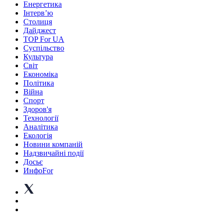
Енергетика
Інтерв’ю
Столиця
Дайджест
TOP For UA
Суспiльство
Культура
Світ
Економіка
Політика
Війна
Спорт
Здоров'я
Технології
Аналітика
Екологія
Новини компаній
Надзвичайні події
Досьє
ИнфоFor