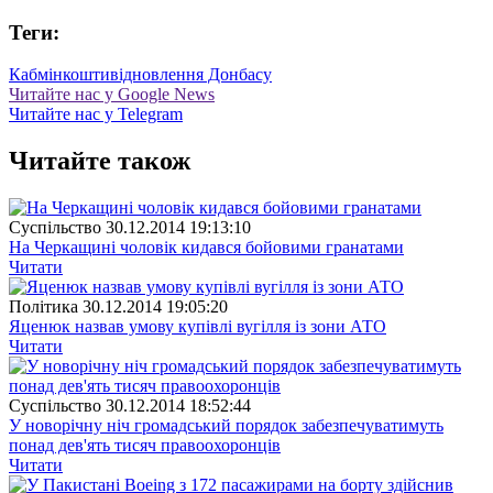
Теги:
Кабмін
кошти
відновлення Донбасу
Читайте нас у Google News
Читайте нас у Telegram
Читайте також
Суспiльство
30.12.2014 19:13:10
На Черкащині чоловік кидався бойовими гранатами
Читати
Полiтика
30.12.2014 19:05:20
Яценюк назвав умову купівлі вугілля із зони АТО
Читати
Суспiльство
30.12.2014 18:52:44
У новорічну ніч громадський порядок забезпечуватимуть
понад дев'ять тисяч правоохоронців
Читати