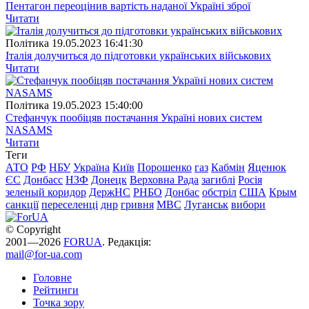
Пентагон переоцінив вартість наданої Україні зброї
Читати
Полiтика
19.05.2023 16:41:30
Італія долучиться до підготовки українських військових
Читати
Полiтика
19.05.2023 15:40:00
Стефанчук пообіцяв постачання Україні нових систем
NASAMS
Читати
Теги
АТО
РФ
НБУ
Україна
Київ
Порошенко
газ
Кабмін
Яценюк
ЄС
Донбасс
НЗФ
Донецк
Верховна Рада
загиблі
Росія
зеленый коридор
ДержНС
РНБО
Донбас
обстріл
США
Крым
санкції
переселенці
днр
гривня
МВС
Луганськ
вибори
© Copyright
2001—2026
FORUA
. Редакція:
mail@for-ua.com
Головне
Рейтинги
Точка зору