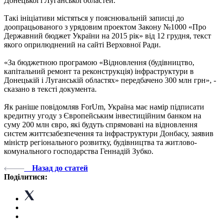
Донецької і Луганської областей.
Такі ініціативи містяться у пояснювальній записці до
доопрацьованого з урядовим проектом Закону №1000 «Про
Державний бюджет України на 2015 рік» від 12 грудня, текст
якого оприлюднений на сайті Верховної Ради.
«За бюджетною програмою «Відновлення (будівництво,
капітальний ремонт та реконструкція) інфраструктури в
Донецькій і Луганській областях» передбачено 300 млн грн», -
сказано в тексті документа.
Як раніше повідомляв ForUm, Україна має намір підписати
кредитну угоду з Європейським інвестиційним банком на
суму 200 млн євро, які будуть спрямовані на відновлення
систем життєзабезпечення та інфраструктури Донбасу, заявив
міністр регіонального розвитку, будівництва та житлово-
комунального господарства Геннадій Зубко.
Назад до статей
Поділитися: