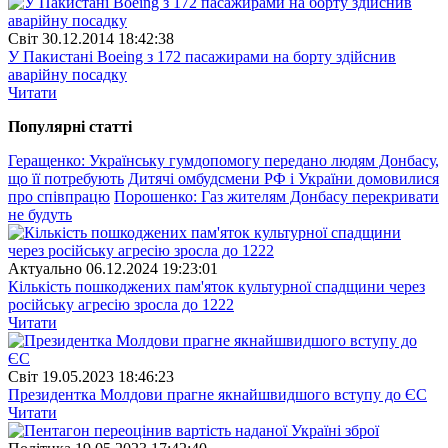
Свiт
30.12.2014 18:42:38
У Пакистані Boeing з 172 пасажирами на борту здійснив
аварійну посадку
Читати
Популярнi статтi
Геращенко: Українську гумдопомогу передано людям Донбасу,
що її потребують
Дитячі омбудсмени РФ і України домовилися
про співпрацю
Порошенко: Газ жителям Донбасу перекривати
не будуть
Актуально
06.12.2024 19:23:01
Кількість пошкоджених пам'яток культурної спадщини через
російську агресію зросла до 1222
Читати
Свiт
19.05.2023 18:46:23
Президентка Молдови прагне якнайшвидшого вступу до ЄС
Читати