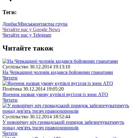
Теги:
Донбас
Мінськ
контактна група
Читайте нас у Google News
Читайте нас у Telegram
Читайте також
Суспiльство
30.12.2014 19:13:10
На Черкащині чоловік кидався бойовими гранатами
Читати
Полiтика
30.12.2014 19:05:20
Яценюк назвав умову купівлі вугілля із зони АТО
Читати
Суспiльство
30.12.2014 18:52:44
У новорічну ніч громадський порядок забезпечуватимуть
понад дев'ять тисяч правоохоронців
Читати