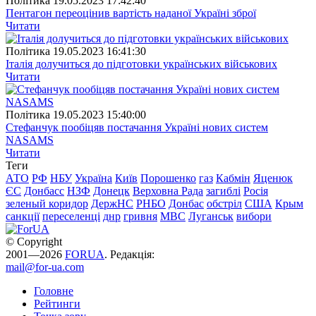
Полiтика
19.05.2023 17:42:40
Пентагон переоцінив вартість наданої Україні зброї
Читати
Полiтика
19.05.2023 16:41:30
Італія долучиться до підготовки українських військових
Читати
Полiтика
19.05.2023 15:40:00
Стефанчук пообіцяв постачання Україні нових систем
NASAMS
Читати
Теги
АТО
РФ
НБУ
Україна
Київ
Порошенко
газ
Кабмін
Яценюк
ЄС
Донбасс
НЗФ
Донецк
Верховна Рада
загиблі
Росія
зеленый коридор
ДержНС
РНБО
Донбас
обстріл
США
Крым
санкції
переселенці
днр
гривня
МВС
Луганськ
вибори
© Copyright
2001—2026
FORUA
. Редакція:
mail@for-ua.com
Головне
Рейтинги