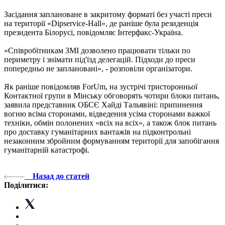
Засідання заплановане в закритому форматі без участі преси
на території «Dipservice-Hall», де раніше була резиденція
президента Білорусі, повідомляє Інтерфакс-Україна.
«Співробітникам ЗМІ дозволено працювати тільки по
периметру і знімати під'їзд делегацій. Підходи до преси
попередньо не заплановані», - розповіли організатори.
Як раніше повідомляв ForUm, на зустрічі тристоронньої
Контактної групи в Мінську обговорять чотири блоки питань,
заявила представник ОБСЄ Хайді Тальявіні: припинення
вогню всіма сторонами, відведення усіма сторонами важкої
техніки, обмін полонених «всіх на всіх», а також блок питань
про доставку гуманітарних вантажів на підконтрольні
незаконним збройним формуванням території для запобігання
гуманітарній катастрофі.
Назад до статей
Поділитися: