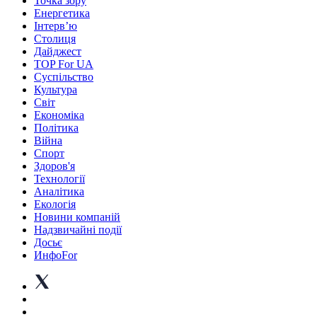
Точка зору
Енергетика
Інтерв’ю
Столиця
Дайджест
TOP For UA
Суспiльство
Культура
Світ
Економіка
Політика
Війна
Спорт
Здоров'я
Технології
Аналітика
Екологія
Новини компаній
Надзвичайні події
Досьє
ИнфоFor