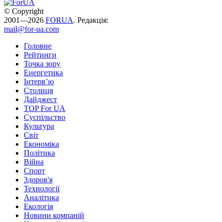
© Copyright
2001—2026
FORUA
. Редакція:
mail@for-ua.com
Головне
Рейтинги
Точка зору
Енергетика
Інтерв’ю
Столиця
Дайджест
TOP For UA
Суспiльство
Культура
Світ
Економіка
Політика
Війна
Спорт
Здоров'я
Технології
Аналітика
Екологія
Новини компаній