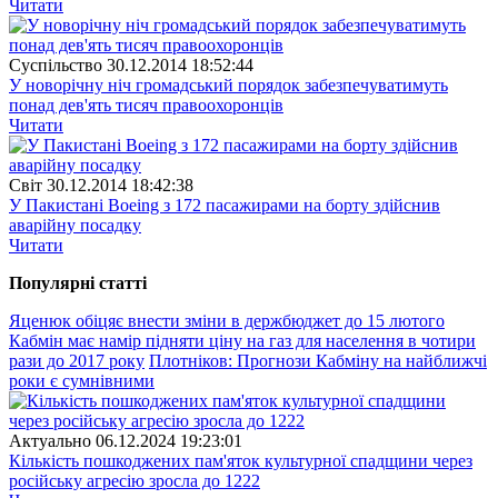
Читати
Суспiльство
30.12.2014 18:52:44
У новорічну ніч громадський порядок забезпечуватимуть
понад дев'ять тисяч правоохоронців
Читати
Свiт
30.12.2014 18:42:38
У Пакистані Boeing з 172 пасажирами на борту здійснив
аварійну посадку
Читати
Популярнi статтi
Яценюк обіцяє внести зміни в держбюджет до 15 лютого
Кабмін має намір підняти ціну на газ для населення в чотири
рази до 2017 року
Плотніков: Прогнози Кабміну на найближчі
роки є сумнівними
Актуально
06.12.2024 19:23:01
Кількість пошкоджених пам'яток культурної спадщини через
російську агресію зросла до 1222