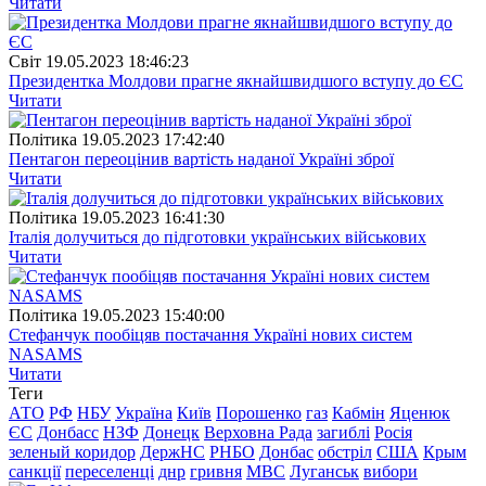
Читати
Свiт
19.05.2023 18:46:23
Президентка Молдови прагне якнайшвидшого вступу до ЄС
Читати
Полiтика
19.05.2023 17:42:40
Пентагон переоцінив вартість наданої Україні зброї
Читати
Полiтика
19.05.2023 16:41:30
Італія долучиться до підготовки українських військових
Читати
Полiтика
19.05.2023 15:40:00
Стефанчук пообіцяв постачання Україні нових систем
NASAMS
Читати
Теги
АТО
РФ
НБУ
Україна
Київ
Порошенко
газ
Кабмін
Яценюк
ЄС
Донбасс
НЗФ
Донецк
Верховна Рада
загиблі
Росія
зеленый коридор
ДержНС
РНБО
Донбас
обстріл
США
Крым
санкції
переселенці
днр
гривня
МВС
Луганськ
вибори