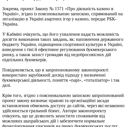
Зокрема, проект Закону № 1571 «Про діяльність казино в
Україні», згідно із пояснювальною запискою, спрямований на
легалізацію в Україні азартних ігор у казино, передає РБК-
Україна.
У Кабміні очікують, що його ухвалення надасть можливість
досягти виконання таких завдань, як: наповнення державного
бюджету України, підвищення спортивної культури в Україні,
виведення з тіні й ефективне регулювання букмекерського
ринку, а також захист громадян від недобросовісних дій
підпільних букмекерів.
Повідомляється, що в запропонованому законопроекті
використано зарубіжний досвід підходу у визначенні
букмекерської діяльності, поняття «парі», «тоталізатор» і так
далі.
Крім того, згідно з пояснювальною запискою запропонований
проект закону визначає правові та організаційні засади
встановлення обмежень доступу до сайтів, через які незаконно
здійснюється гральний бізнес. Автори законопроекту
очікують, що це дозволить захистити споживачів від
можливих шахрайських дій і забезпечити нормальне
функціонування учасників на ринку букмекерських послуг.