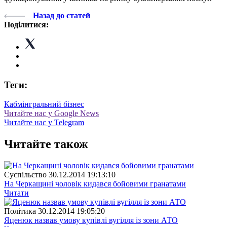
Назад до статей
Поділитися:
Теги:
Кабмін
гральний бізнес
Читайте нас у Google News
Читайте нас у Telegram
Читайте також
Суспiльство
30.12.2014 19:13:10
На Черкащині чоловік кидався бойовими гранатами
Читати
Полiтика
30.12.2014 19:05:20
Яценюк назвав умову купівлі вугілля із зони АТО