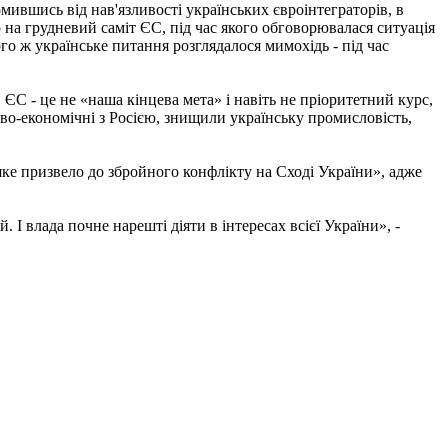
мившись від нав'язливості українських євроінтеграторів, в
на грудневий саміт ЄС, під час якого обговорювалася ситуація
го ж українське питання розглядалося мимохідь - під час
ЄС - це не «наша кінцева мета» і навіть не пріоритетний курс,
ргово-економічні з Росією, знищили українську промисловість,
ке призвело до збройного конфлікту на Сході України», адже
І влада почне нарешті діяти в інтересах всієї України», -