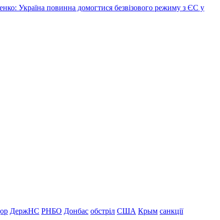
нко: Україна повинна домогтися безвізового режиму з ЄС у
дор
ДержНС
РНБО
Донбас
обстріл
США
Крым
санкції