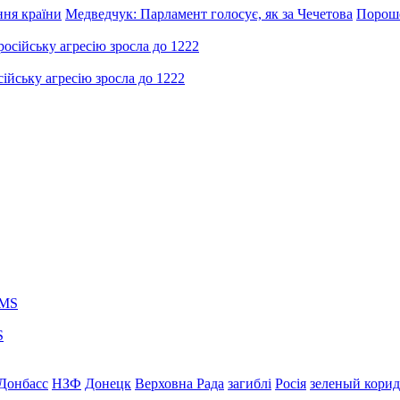
ння країни
Медведчук: Парламент голосує, як за Чечетова
Пороше
ійську агресію зросла до 1222
S
Донбасс
НЗФ
Донецк
Верховна Рада
загиблі
Росія
зеленый кори