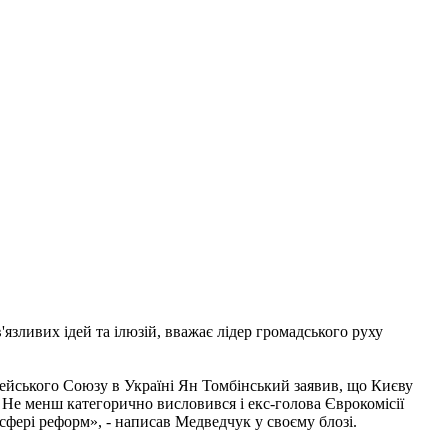
зливих ідей та ілюзій, вважає лідер громадського руху
опейського Союзу в Україні Ян Томбінський заявив, що Києву
. Не менш категорично висловився і екс-голова Єврокомісії
фері реформ», - написав Медведчук у своєму блозі.