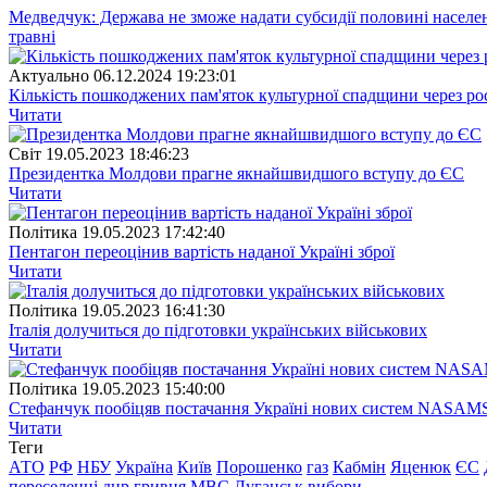
Медведчук: Держава не зможе надати субсидії половині населе
травні
Актуально
06.12.2024 19:23:01
Кількість пошкоджених пам'яток культурної спадщини через рос
Читати
Свiт
19.05.2023 18:46:23
Президентка Молдови прагне якнайшвидшого вступу до ЄС
Читати
Полiтика
19.05.2023 17:42:40
Пентагон переоцінив вартість наданої Україні зброї
Читати
Полiтика
19.05.2023 16:41:30
Італія долучиться до підготовки українських військових
Читати
Полiтика
19.05.2023 15:40:00
Стефанчук пообіцяв постачання Україні нових систем NASAM
Читати
Теги
АТО
РФ
НБУ
Україна
Київ
Порошенко
газ
Кабмін
Яценюк
ЄС
переселенці
днр
гривня
МВС
Луганськ
вибори