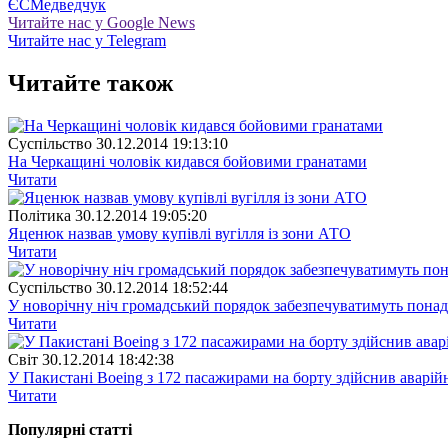
ЄС
Медведчук
Читайте нас у Google News
Читайте нас у Telegram
Читайте також
Суспiльство
30.12.2014 19:13:10
На Черкащині чоловік кидався бойовими гранатами
Читати
Полiтика
30.12.2014 19:05:20
Яценюк назвав умову купівлі вугілля із зони АТО
Читати
Суспiльство
30.12.2014 18:52:44
У новорічну ніч громадський порядок забезпечуватимуть понад
Читати
Свiт
30.12.2014 18:42:38
У Пакистані Boeing з 172 пасажирами на борту здійснив аварій
Читати
Популярнi статтi