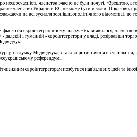
о несвоєчасність членства вчасно не були почуті. «Зрештою, вто
равне членство України в ЄС не може бути й мови. Показово, що 
езважаючи на всі зусилля зовнішньополітичного відомства), до то
 фіаско на євроінтеграційному шляху. «Як виявилося, членство в 
рії» - далекій і туманній - євроінтегратори у владі, розірвавши то
Медведчук.
су, на думку Медведчука, стало «протистояння в суспільстві, я
всеукраїнському референдумі.
изняним євроінтеграторам позбутися нав'язливих ідей та ілюзій. 