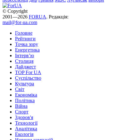
© Copyright
2001—2026
FORUA
. Редакція:
mail@for-ua.com
Головне
Рейтинги
Точка зору
Енергетика
Інтерв’ю
Столиця
Дайджест
TOP For UA
Суспiльство
Культура
Світ
Економіка
Політика
Війна
Спорт
Здоров'я
Технології
Аналітика
Екологія
Новини компаній