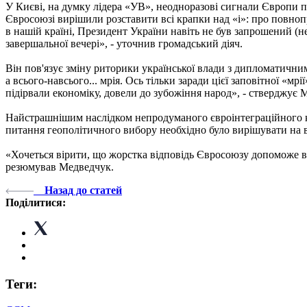
У Києві, на думку лідера «УВ», неодноразові сигнали Європи пр
Євросоюзі вирішили розставити всі крапки над «i»: про повноп
в нашій країні, Президент України навіть не був запрошений (н
завершальної вечері», - уточнив громадський діяч.
Він пов'язує зміну риторики української влади з дипломатичним
а всього-навсього... мрія. Ось тільки заради цієї заповітної «м
підірвали економіку, довели до зубожіння народ», - стверджує 
Найстрашнішим наслідком непродуманого євроінтеграційного кур
питання геополітичного вибору необхідно було вирішувати на 
«Хочеться вірити, що жорстка відповідь Євросоюзу допоможе вітч
резюмував Медведчук.
Назад до статей
Поділитися:
Теги: