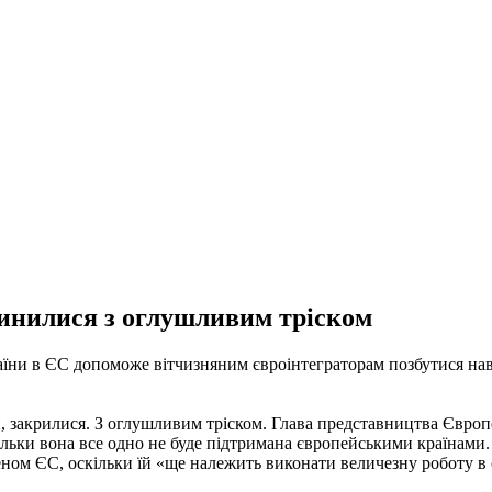
чинилися з оглушливим тріском
їни в ЄС допоможе вітчизняним євроінтеграторам позбутися нав'я
їни, закрилися. З оглушливим тріском. Глава представництва Євр
кільки вона все одно не буде підтримана європейськими країнами
ом ЄС, оскільки їй «ще належить виконати величезну роботу в с