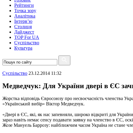
Рейтинги
Точка зору
Аналітика
Інтерв’ю
Столиця
Дайджест
TOP For UA
Суспiльство
Культура
Суспiльство
23.12.2014 11:32
Медведчук: Для України двері в ЄС за
Жорстка відповідь Євросоюзу про несвоєчасність членства Укра
«Український вибір» Віктор Медведчук.
«Двері в ЄС, які, як нас запевняли, широко відкриті для Укра
зараз навіть немає сенсу подавати заявку на членство в ЄС, ос
Жозе Мануель Баррозу: найближчим часом Україна не стане член