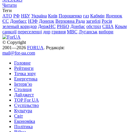
Читати
Теги
АТО
РФ
НБУ
Україна
Київ
Порошенко
газ
Кабмін
Яценюк
ЄС
Донбасс
НЗФ
Донецк
Верховна Рада
загиблі
Росія
зеленый коридор
ДержНС
РНБО
Донбас
обстріл
США
Крым
санкції
переселенці
днр
гривня
МВС
Луганськ
вибори
© Copyright
2001—2026
FORUA
. Редакція:
mail@for-ua.com
Головне
Рейтинги
Точка зору
Енергетика
Інтерв’ю
Столиця
Дайджест
TOP For UA
Суспiльство
Культура
Світ
Економіка
Політика
Війна