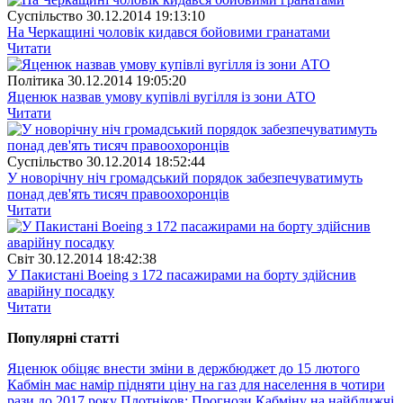
Суспiльство
30.12.2014 19:13:10
На Черкащині чоловік кидався бойовими гранатами
Читати
Полiтика
30.12.2014 19:05:20
Яценюк назвав умову купівлі вугілля із зони АТО
Читати
Суспiльство
30.12.2014 18:52:44
У новорічну ніч громадський порядок забезпечуватимуть
понад дев'ять тисяч правоохоронців
Читати
Свiт
30.12.2014 18:42:38
У Пакистані Boeing з 172 пасажирами на борту здійснив
аварійну посадку
Читати
Популярнi статтi
Яценюк обіцяє внести зміни в держбюджет до 15 лютого
Кабмін має намір підняти ціну на газ для населення в чотири
рази до 2017 року
Плотніков: Прогнози Кабміну на найближчі