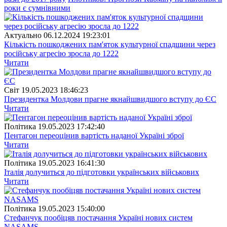
роки є сумнівними
Актуально
06.12.2024 19:23:01
Кількість пошкоджених пам'яток культурної спадщини через
російську агресію зросла до 1222
Читати
Свiт
19.05.2023 18:46:23
Президентка Молдови прагне якнайшвидшого вступу до ЄС
Читати
Полiтика
19.05.2023 17:42:40
Пентагон переоцінив вартість наданої Україні зброї
Читати
Полiтика
19.05.2023 16:41:30
Італія долучиться до підготовки українських військових
Читати
Полiтика
19.05.2023 15:40:00
Стефанчук пообіцяв постачання Україні нових систем
NASAMS